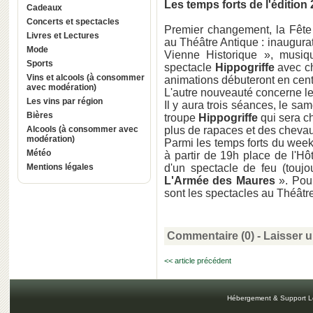
Les temps forts de l'édition
Cadeaux
Concerts et spectacles
Premier changement, la Fête
Livres et Lectures
au Théâtre Antique : inaugurati
Mode
Vienne Historique », musi
Sports
spectacle
Hippogriffe
avec ch
Vins et alcools (à consommer
animations débuteront en centr
avec modération)
L'autre nouveauté concerne le
Les vins par région
Il y aura trois séances, le sa
Bières
troupe
Hippogriffe
qui sera c
Alcools (à consommer avec
plus de rapaces et des chevau
modération)
Parmi les temps forts du week
Météo
à partir de 19h place de l'Hôt
Mentions légales
d'un spectacle de feu (toujo
L'Armée des Maures
». Pou
sont les spectacles au Théâtr
Commentaire (0) -
Laisser 
<< article précédent
Hébergement & Support L