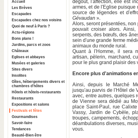
dégoût, l'affection, elle est
Accueil
armes, et de l'Eglise puisque
Les Brèves
source de légendes et d'effr
Escapades
Gévaudan
».
Escapades chez nos voisins
Alors, seront présentées, non 
Quoi de neuf à Paris ?
pouvait croiser alors. Ains
Actu-régions
serpents, des bœufs, des âne
Bons plans !
sein d'une grande ferme médié
Jardins, parcs et zoos
animaux du monde rural.
Châteaux
Quant à l'Homme, il sera mu
artisan, pèlerin, marchand, c
Eglises et abbayes
pour le plus grand plaisir des v
Musées et galeries
Sites divers
Encore plus d'animations en
Insolites
Gîtes, hébergements divers et
Ainsi, depuis le Marché Mé
chambres d'hôtes
jusqu'au parvis de l'Hôtel de V
Hôtels et hôtels-restaurants
avec, entre autres, quelques r
Restaurants
de Vienne sera dédié au Moy
Expositions et salons
place Saint-Paul, rue Calixt
Festivals et fêtes
Vassy, Jardin de Cybèle, pl
Gourmandises
troupes, campements, échoppe
Savoir-faire
déambulations diverses, musi
vous.
Tendances
Beauté-Bien être