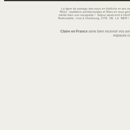
La ligne de partage des eaux en Ardèche et ses oe
Rhin) : traditions architecturales et fêtes en tous ge
mérite bien une escapade
/
Séjour week-end à Honf
Redoutable, c'est à Cherbourg, CITE DE LA MER
/
Claire en France
aime bien recevoir vos avis
espaces c