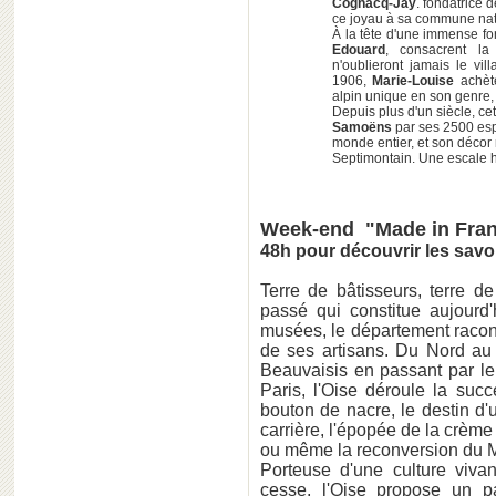
Cognacq-Jaÿ
. fondatrice 
ce joyau à sa commune nat
À la tête d'une immense fo
Edouard
, consacrent l
n'oublieront jamais le vi
1906,
Marie-Louise
achète
alpin unique en son genre,
Depuis plus d'un siècle, ce
Samoëns
par ses 2500 es
monde entier, et son décor r
Septimontain. Une escale 
Week-end "Made in Fran
48h pour découvrir les savoi
Terre de bâtisseurs, terre de
passé qui constitue aujourd'
musées, le département raconte
de ses artisans. Du Nord au 
Beauvaisis en passant par le
Paris, l'Oise déroule la suc
bouton de nacre, le destin d'
carrière, l'épopée de la crème 
ou même la reconversion du M
Porteuse d'une culture vivan
cesse, l'Oise propose un pat