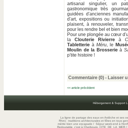
artisanal singulier, un pa
gastronomique très gourman
guidées d'anciennes manufac
d'art, expositions ou initiat
plaisent, à renouveler, transm
pour les rendre bel et bien m
Pour une plongée au cœur d'u
la
Clouterie Rivierre
à
C
Tabletterie
à
Méru
, le
Musée
Moulin de la Brosserie
à
Sa
p'tite histoire !
Commentaire (0) -
Laisser 
<< article précédent
Hébergement & Support L
La ligne de partage des eaux en Ardèche et ses oe
Rhin) : traditions architecturales et fêtes en tous ge
mérite bien une escapade
/
Séjour week-end à Honf
Redoutable, c'est à Cherbourg, CITE DE LA MER
/