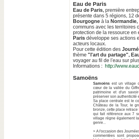
Eau de Paris
Eau de Paris,
première entrep
présente dans 5 régions, 12 
Bourgogne
à la
Normandie,
communs avec les territoires 
protection de la ressource en e
Paris
développe ses actions en
acteurs locaux.
Pour cette édition des
Journé
thème
"l'art du partage", Ea
voyager au fil de l'eau sur plu
Informations :
http://www.eaud
Samoëns
Samoëns
est un village
cœur de la vallée du Giffr
patrimoine et d'un savoir
préserver son authenticité e
Sa place centrale est le cœ
Château de la Tour, le gro
bronze, cette place retrace 
qui fait référence aux 7 
village règne également l
genre...
> A l'occasion des Journée
commentées sont proposé