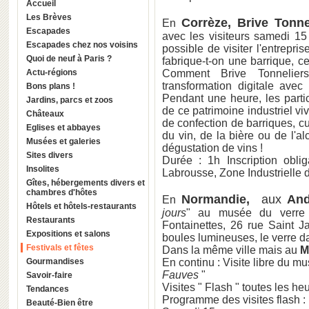
Accueil
Les Brèves
Corrèze, Brive Tonne
En
Escapades
avec les visiteurs samedi 15
Escapades chez nos voisins
possible de visiter l'entrepr
Quoi de neuf à Paris ?
fabrique-t-on une barrique, c
Actu-régions
Comment Brive Tonneliers
transformation digitale ave
Bons plans !
Pendant une heure, les parti
Jardins, parcs et zoos
de ce patrimoine industriel vi
Châteaux
de confection de barriques, cu
Eglises et abbayes
du vin, de la bière ou de l'al
Musées et galeries
dégustation de vins !
Sites divers
Durée : 1h Inscription obl
Insolites
Labrousse, Zone Industrielle
Gîtes, hébergements divers et
chambres d'hôtes
Normandie,
aux
And
En
Hôtels et hôtels-restaurants
jours
" au musée du verr
Restaurants
Fontainettes, 26 rue Saint J
Expositions et salons
boules lumineuses, le verre da
Festivals et fêtes
Dans la même ville mais au
M
Gourmandises
En continu : Visite libre du m
Fauves
"
Savoir-faire
Visites " Flash " toutes les h
Tendances
Programme des visites flash :
Beauté-Bien être