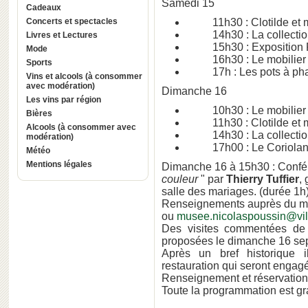
Samedi 15
Cadeaux
Concerts et spectacles
11h30 : Clotilde et mo
14h30 : La collection
Livres et Lectures
15h30 : Exposition R
Mode
16h30 : Le mobilier 
Sports
17h : Les pots à pha
Vins et alcools (à consommer
avec modération)
Dimanche 16
Les vins par région
10h30 : Le mobilier 
Bières
11h30 : Clotilde et mo
Alcools (à consommer avec
14h30 : La collection
modération)
17h00 : Le Coriolan e
Météo
Mentions légales
Dimanche 16 à 15h30 : Confé
couleur
" par
Thierry Tuffier
, 
salle des mariages. (durée 1h
Renseignements auprès du mu
ou
musee.nicolaspoussin@vill
Des visites commentées de 
proposées le dimanche 16 sep
Après un bref historique 
restauration qui seront enga
Renseignement et réservations
Toute la programmation est gra