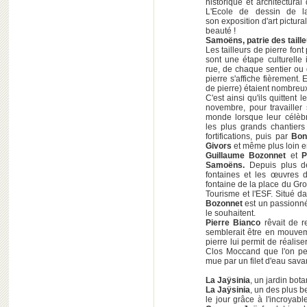
historique et architectur
L'Ecole de dessin de l
son exposition d'art pictur
beauté !
Samoëns, patrie des taille
Les tailleurs de pierre font
sont une étape culturell
rue, de chaque sentier ou d
pierre s'affiche fièrement.
de pierre) étaient nombreu
C'est ainsi qu'ils quittent
novembre, pour travailler 
monde lorsque leur célèbr
les plus grands chantier
fortifications, puis par
Bon
Givors
et même plus loin 
Guillaume Bozonnet
et
P
Samoëns.
Depuis plus d
fontaines et les œuvres
fontaine de la place du Gros
Tourisme et l'ESF. Situé d
Bozonnet
est un passionné
le souhaitent.
Pierre Bianco
rêvait de r
semblerait être en mouvem
pierre lui permit de réalis
Clos Moccand que l'on pe
mue par un filet d'eau sav
La Jaÿsinia
, un jardin bot
La Jaÿsinia
, un des plus 
le jour grâce à l'incroyab