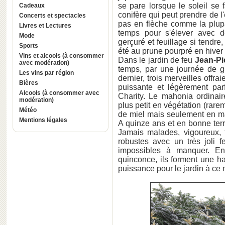
se pare lorsque le soleil se f
Cadeaux
conifère qui peut prendre de 
Concerts et spectacles
pas en flèche comme la plupa
Livres et Lectures
temps pour s'élever avec d
Mode
gerçuré et feuillage si tendre
Sports
été au prune pourpré en hiver à
Vins et alcools (à consommer
Dans le jardin de feu
Jean-Pi
avec modération)
temps, par une journée de giv
Les vins par région
dernier, trois merveilles offra
Bières
puissante et légèrement pa
Alcools (à consommer avec
Charity. Le mahonia ordinai
modération)
plus petit en végétation (rare
Météo
de miel mais seulement en ma
Mentions légales
A quinze ans et en bonne ter
Jamais malades, vigoureux, f
robustes avec un très joli 
impossibles à manquer. En
quinconce, ils forment une h
puissance pour le jardin à ce