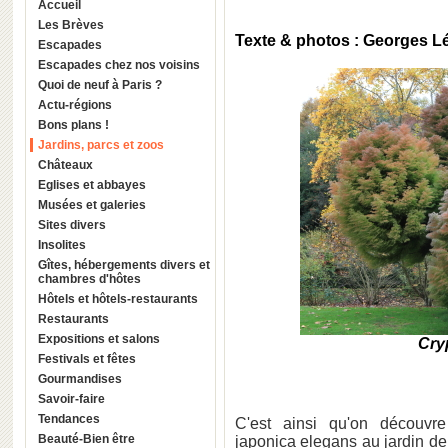
Accueil
Les Brèves
Texte & photos : Georges 
Escapades
Escapades chez nos voisins
Quoi de neuf à Paris ?
Actu-régions
Bons plans !
Jardins, parcs et zoos
Châteaux
Eglises et abbayes
Musées et galeries
Sites divers
Insolites
Gîtes, hébergements divers et
chambres d'hôtes
Hôtels et hôtels-restaurants
Restaurants
Expositions et salons
Cry
Festivals et fêtes
Gourmandises
Savoir-faire
Tendances
C'est ainsi qu'on découvr
Beauté-Bien être
japonica elegans au jardin d