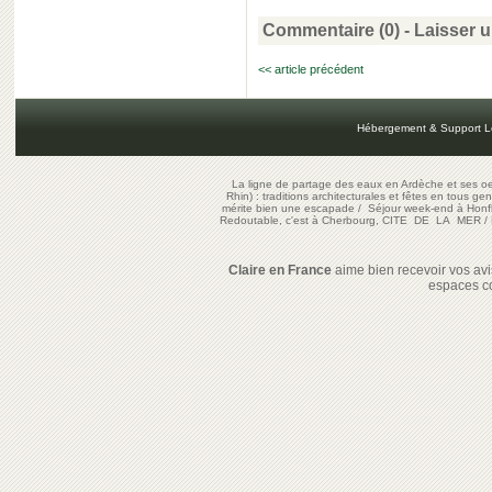
Commentaire (0) -
Laisser 
<< article précédent
Hébergement & Support L
La ligne de partage des eaux en Ardèche et ses oe
Rhin) : traditions architecturales et fêtes en tous ge
mérite bien une escapade
/
Séjour week-end à Honf
Redoutable, c'est à Cherbourg, CITE DE LA MER
/
Claire en France
aime bien recevoir vos avis
espaces c