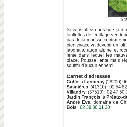
Scl
Si vous allez dans une jardin
touffettes de feuillage vert te
pas de la mousse contraireme
bien vivace va devenir un joli
japonais, auge alpine et roc
lente dans lequel les mauv
place. Pousse lente mais r
souffrir d'aucun ennemi.
Carnet d'adresses
Coffe
, à
Lanneray
(28200) 06
Sasnières
(41310) 02 54 82
Villandry
(37510) 02 47 50 
Jardin François
, à
Préaux-d
André Eve
, domaine de
Ch
Bois
02 38 30 01 30