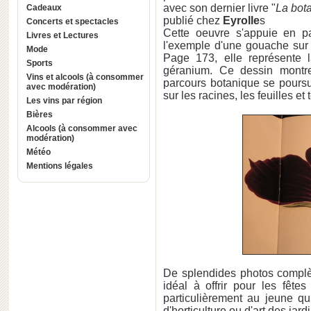
avec son dernier livre "
La bota
Cadeaux
publié chez
Eyrolle
s
Concerts et spectacles
Cette oeuvre s'appuie en p
Livres et Lectures
l'exemple d'une gouache sur
Mode
Page 173, elle représente 
Sports
géranium. Ce dessin montre
Vins et alcools (à consommer
parcours botanique se poursuit
avec modération)
sur les racines, les feuilles et 
Les vins par région
Bières
Alcools (à consommer avec
modération)
Météo
Mentions légales
De splendides photos complèt
idéal à offrir pour les fête
particulièrement au jeune q
d'horticulture ou d'art des ja