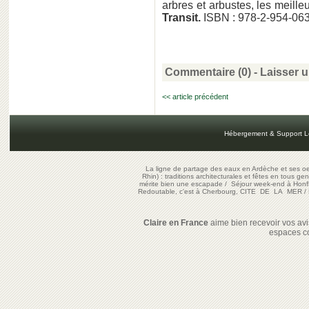
arbres et arbustes, les meille
Transit.
ISBN : 978-2-954-063
Commentaire (0) -
Laisser 
<< article précédent
Hébergement & Support L
La ligne de partage des eaux en Ardèche et ses oe
Rhin) : traditions architecturales et fêtes en tous ge
mérite bien une escapade
/
Séjour week-end à Honf
Redoutable, c'est à Cherbourg, CITE DE LA MER
/
Claire en France
aime bien recevoir vos avis
espaces c