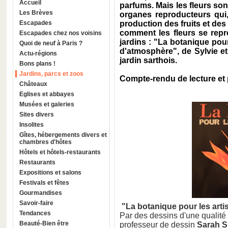
Accueil
parfums. Mais les fleurs son
Les Brèves
organes reproducteurs qui, 
Escapades
production des fruits et de
comment les fleurs se rep
Escapades chez nos voisins
jardins : "La botanique pour
Quoi de neuf à Paris ?
d'atmosphère", de Sylvie et 
Actu-régions
jardin sarthois.
Bons plans !
Jardins, parcs et zoos
Compte-rendu de lecture et
Châteaux
Eglises et abbayes
Musées et galeries
Sites divers
Insolites
Gîtes, hébergements divers et
chambres d'hôtes
Hôtels et hôtels-restaurants
Restaurants
Expositions et salons
Festivals et fêtes
Gourmandises
Savoir-faire
"La botanique pour les arti
Tendances
Par des dessins d'une qualité e
Beauté-Bien être
professeur de dessin
Sarah S