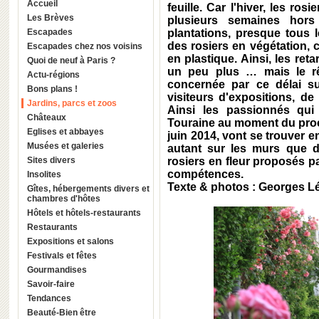
Accueil
feuille. Car l'hiver, les ro
Les Brèves
plusieurs semaines hors
Escapades
plantations, presque tous l
des rosiers en végétation,
Escapades chez nos voisins
en plastique. Ainsi, les ret
Quoi de neuf à Paris ?
un peu plus … mais le rê
Actu-régions
concernée par ce délai s
Bons plans !
visiteurs d'expositions, de 
Jardins, parcs et zoos
Ainsi les passionnés qui
Châteaux
Touraine au moment du proch
Eglises et abbayes
juin 2014, vont se trouver 
Musées et galeries
autant sur les murs que d
Sites divers
rosiers en fleur proposés p
compétences.
Insolites
Texte & photos : Georges 
Gîtes, hébergements divers et
chambres d'hôtes
Hôtels et hôtels-restaurants
Restaurants
Expositions et salons
Festivals et fêtes
Gourmandises
Savoir-faire
Tendances
Beauté-Bien être