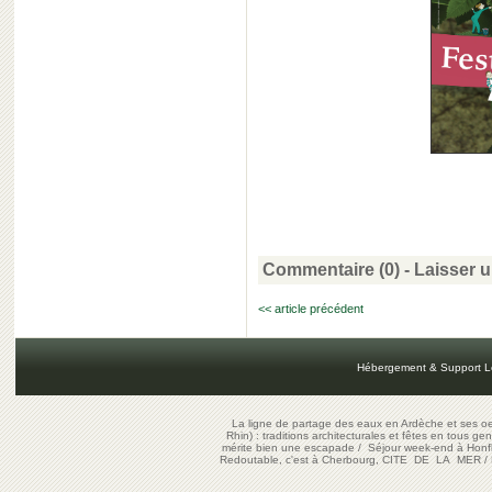
Commentaire (0) -
Laisser 
<< article précédent
Hébergement & Support L
La ligne de partage des eaux en Ardèche et ses oe
Rhin) : traditions architecturales et fêtes en tous ge
mérite bien une escapade
/
Séjour week-end à Honf
Redoutable, c'est à Cherbourg, CITE DE LA MER
/