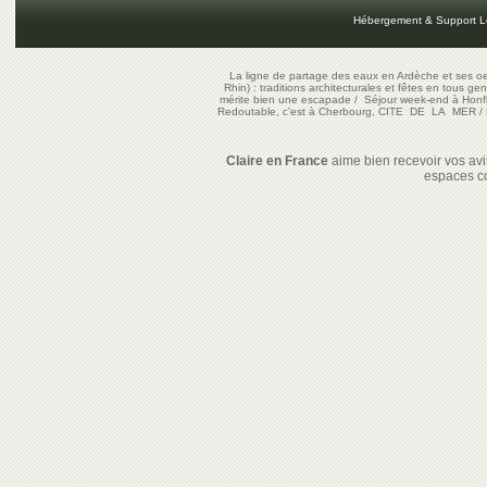
Hébergement & Support L
La ligne de partage des eaux en Ardèche et ses oe
Rhin) : traditions architecturales et fêtes en tous ge
mérite bien une escapade
/
Séjour week-end à Honf
Redoutable, c'est à Cherbourg, CITE DE LA MER
/
Claire en France
aime bien recevoir vos avis
espaces c