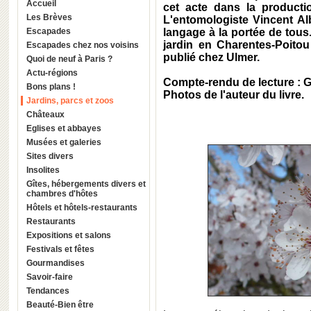
Accueil
cet acte dans la producti
Les Brèves
L'entomologiste Vincent A
Escapades
langage à la portée de tous.
jardin en Charentes-Poitou
Escapades chez nos voisins
publié chez Ulmer.
Quoi de neuf à Paris ?
Actu-régions
Compte-rendu de lecture :
Bons plans !
Photos de l'auteur du livre.
Jardins, parcs et zoos
Châteaux
Eglises et abbayes
Musées et galeries
Sites divers
Insolites
Gîtes, hébergements divers et
chambres d'hôtes
Hôtels et hôtels-restaurants
Restaurants
Expositions et salons
Festivals et fêtes
Gourmandises
Savoir-faire
Tendances
Beauté-Bien être