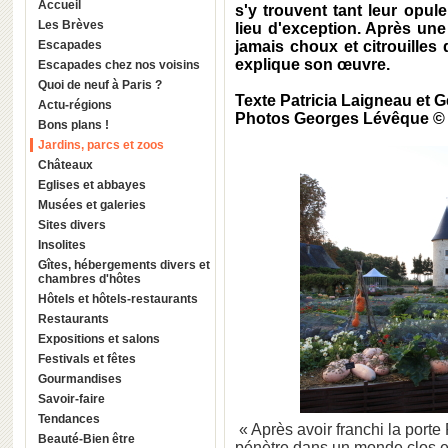
Accueil
s'y trouvent tant leur opu
Les Brèves
lieu d'exception. Après une
Escapades
jamais choux et citrouilles
explique son œuvre.
Escapades chez nos voisins
Quoi de neuf à Paris ?
Texte Patricia Laigneau et
Actu-régions
Photos Georges Lévêque ©
Bons plans !
Jardins, parcs et zoos
Châteaux
Eglises et abbayes
Musées et galeries
Sites divers
Insolites
Gîtes, hébergements divers et
chambres d'hôtes
Hôtels et hôtels-restaurants
Restaurants
Expositions et salons
Festivals et fêtes
Gourmandises
Savoir-faire
Tendances
« Après avoir franchi la port
Beauté-Bien être
pénètre dans un monde clos et