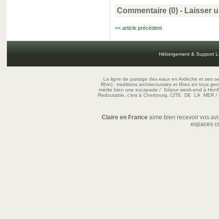
Commentaire (0) -
Laisser 
<< article précédent
Hébergement & Support L
La ligne de partage des eaux en Ardèche et ses oe
Rhin) : traditions architecturales et fêtes en tous ge
mérite bien une escapade
/
Séjour week-end à Honf
Redoutable, c'est à Cherbourg, CITE DE LA MER
/
Claire en France
aime bien recevoir vos avis
espaces c