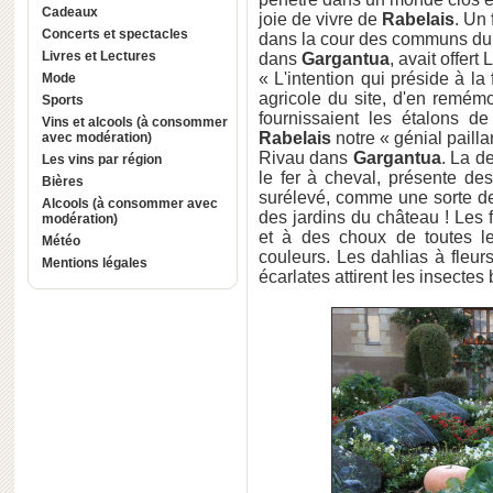
Cadeaux
joie de vivre de
Rabelais
. Un 
Concerts et spectacles
dans la cour des communs du 
Livres et Lectures
dans
Gargantua
, avait offert
« L'intention qui préside à l
Mode
agricole du site, d'en remémo
Sports
fournissaient les étalons 
Vins et alcools (à consommer
Rabelais
notre « génial pailla
avec modération)
Rivau dans
Gargantua
. La d
Les vins par région
le fer à cheval, présente de
Bières
surélevé, comme une sorte de
Alcools (à consommer avec
des jardins du château ! Les f
modération)
et à des choux de toutes le
Météo
couleurs. Les dahlias à fleu
Mentions légales
écarlates attirent les insectes