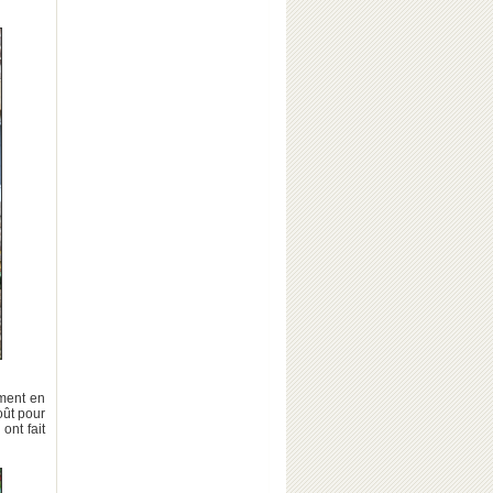
ement en
oût pour
ont fait