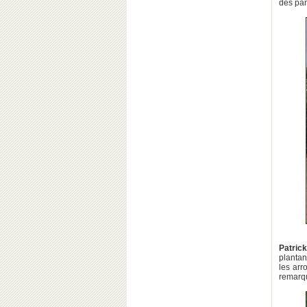
des pan
Patrick
plantan
les arr
remarqu