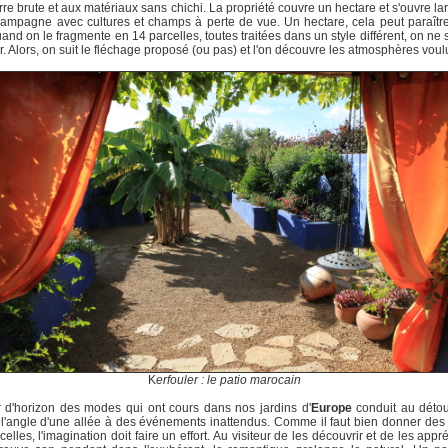
erre brute et aux matériaux sans chichi. La propriété couvre un hectare et s'ouvre l
campagne avec cultures et champs à perte de vue. Un hectare, cela peut paraîtr
and on le fragmente en 14 parcelles, toutes traitées dans un style différent, on ne s
. Alors, on suit le fléchage proposé (ou pas) et l'on découvre les atmosphères voul
K
erfouler : le patio marocain
 d'horizon des modes qui ont cours dans nos jardins d'
Europe
conduit au détou
 l'angle d'une allée à des événements inattendus. Comme il faut bien donner de
celles, l'imagination doit faire un effort. Au visiteur de les découvrir et de les appré