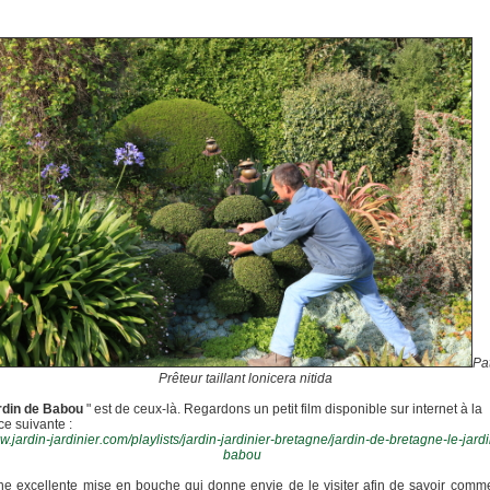
Pat
Prêteur taillant lonicera nitida
rdin de Babou
" est de ceux-là. Regardons un petit film disponible sur internet à la
ce suivante :
.jardin-jardinier.com/playlists/jardin-jardinier-bretagne/jardin-de-bretagne-le-jard
babou
ne excellente mise en bouche qui donne envie de le visiter afin de savoir comme