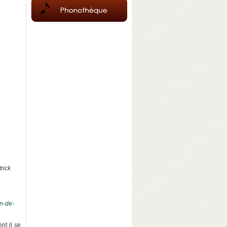
rick
in-de-
nt il se