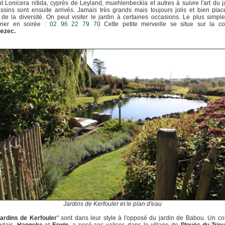
nt Lonicera nitida, cyprès de Leyland, muehlenbeckia et autres à suivre l'art du ja
sins sont ensuite arrivés. Jamais très grands mais toujours jolis et bien pla
 de la diversité. On peut visiter le jardin à certaines occasions. Le plus simpl
oner en soirée :
02 96 22 79 7
0 Cette petite merveille se situe sur la 
uezec.
Jardins de Kerfouler et le plan d'eau
ardins de Kerfouler
" sont dans leur style à l'opposé du jardin de Babou. Un c