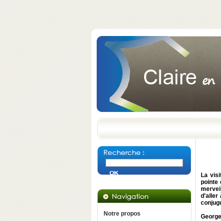
La vis
pointe
merveil
d'aller
conjugu
Notre propos
George