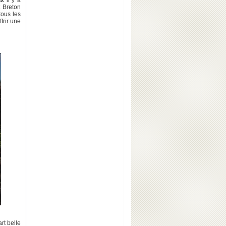
ux
il y a
t Breton
tous les
ffrir une
rt belle