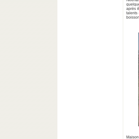
Néerla
quelqu
après ê
talents
boisson
Maison 