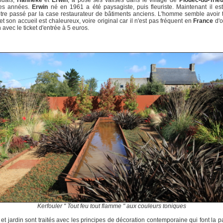
ndais,
Hanneke
et
Erwin
, a posé ses valises dans le village de
Plouëc-du-Trie
es années.
Erwin
né en 1961 a été paysagiste, puis fleuriste. Maintenant il es
tre passé par la case restaurateur de bâtiments anciens. L'homme semble avoir 
 et son accueil est chaleureux, voire original car il n'est pas fréquent en
France
d'o
 avec le ticket d'entrée à 5 euros.
Kerfouler " Tout feu tout flamme " aux couleurs toniques
et jardin sont traités avec les principes de décoration contemporaine qui font la pa