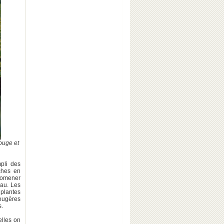
ouge et
mpli des
ches en
promener
eau. Les
 plantes
ougères
s.
elles on