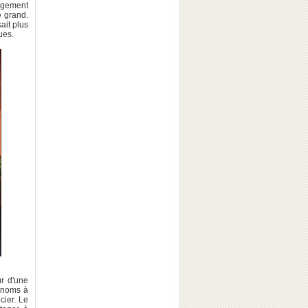
argement
e grand.
ait plus
ues.
r d'une
s noms à
cier. Le