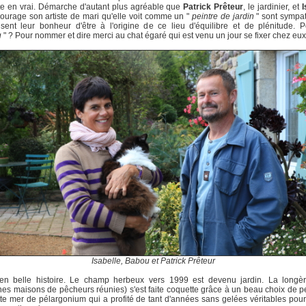
e en vrai. Démarche d'autant plus agréable que
Patrick Prêteur
, le jardinier, et
I
ourage son artiste de mari qu'elle voit comme un "
peintre de jardin
" sont sympat
fusent leur bonheur d'être à l'origine de ce lieu d'équilibre et de plénitude. 
u
" ? Pour nommer et dire merci au chat égaré qui est venu un jour se fixer chez eux
Isabelle, Babou et Patrick Prêteur
en belle histoire. Le champ herbeux vers 1999 est devenu jardin. La longère
es maisons de pêcheurs réunies) s'est faite coquette grâce à un beau choix de p
tte mer de pélargonium qui a profité de tant d'années sans gelées véritables pour