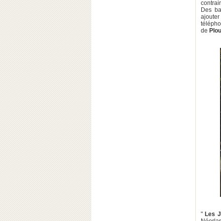
contrai
Des bas
ajouter
téléph
de
Plo
"
Les J