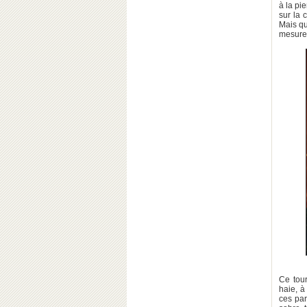
à la pi
sur la 
Mais qu
mesurer
Ce tour
haie, à
ces par