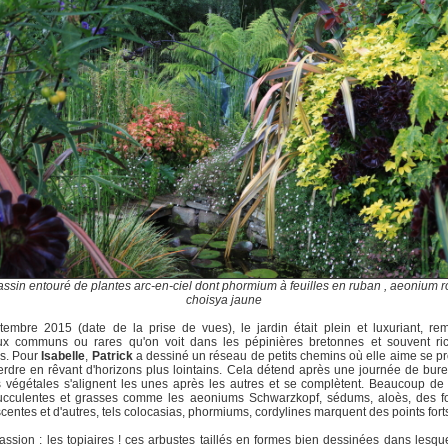
bassin entouré de plantes arc-en-ciel dont phormium à feuilles en ruban , aeonium r
choisya jaune
embre 2015 (date de la prise de vues), le jardin était plein et luxuriant, re
ux communs ou rares qu'on voit dans les pépinières bretonnes et souvent ri
rs. Pour
Isabelle
,
Patrick
a dessiné un réseau de petits chemins où elle aime se 
erdre en rêvant d'horizons plus lointains. Cela détend après une journée de bur
végétales s'alignent les unes après les autres et se complètent. Beaucoup de
succulentes et grasses comme les aeoniums Schwarzkopf, sédums, aloès, des f
centes et d'autres, tels colocasias, phormiums, cordylines marquent des points fort
assion : les topiaires ! ces arbustes taillés en formes bien dessinées dans lesqu