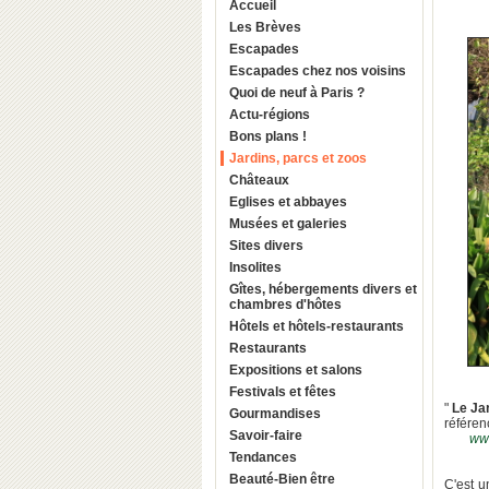
Accueil
Les Brèves
Escapades
Escapades chez nos voisins
Quoi de neuf à Paris ?
Actu-régions
Bons plans !
Jardins, parcs et zoos
Châteaux
Eglises et abbayes
Musées et galeries
Sites divers
Insolites
Gîtes, hébergements divers et
chambres d'hôtes
Hôtels et hôtels-restaurants
Restaurants
Expositions et salons
Festivals et fêtes
"
Le Ja
Gourmandises
référen
Savoir-faire
www
Tendances
Beauté-Bien être
C'est u