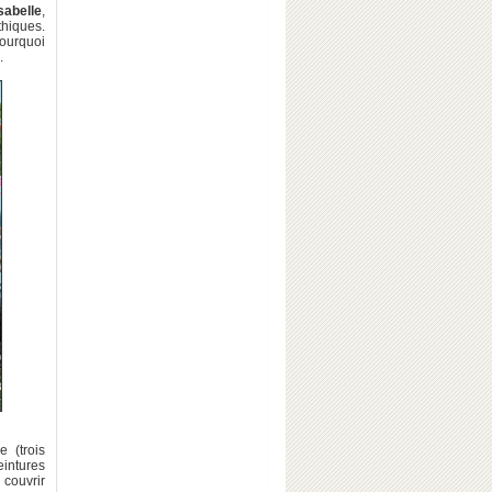
sabelle
,
hiques.
Pourquoi
.
 (trois
eintures
 couvrir