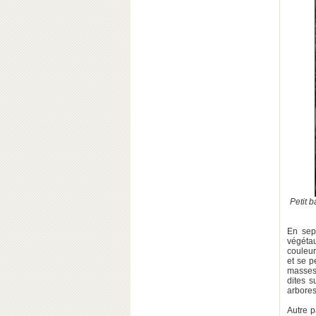
Petit 
En sept
végéta
couleu
et se p
masses 
dites 
arbores
Autre p