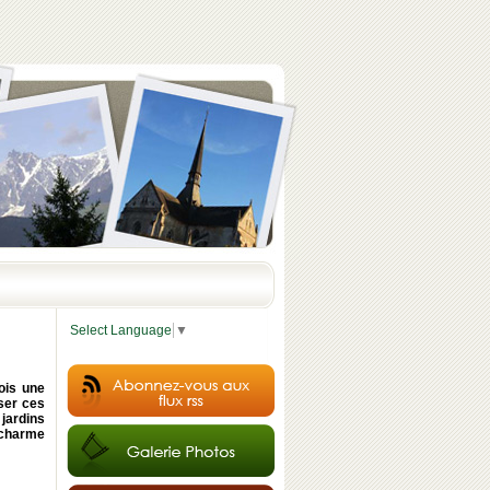
Select Language
▼
ois une
ser ces
 jardins
u charme