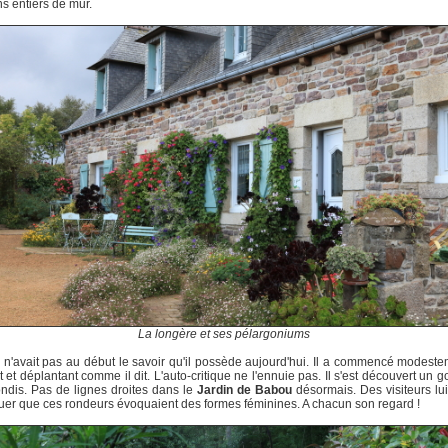
s entiers de mur.
La longère et ses pélargoniums
n'avait pas au début le savoir qu'il possède aujourd'hui. Il a commencé modest
t et déplantant comme il dit. L'auto-critique ne l'ennuie pas. Il s'est découvert un g
ondis. Pas de lignes droites dans le
Jardin de Babou
désormais. Des visiteurs lui 
er que ces rondeurs évoquaient des formes féminines. A chacun son regard !