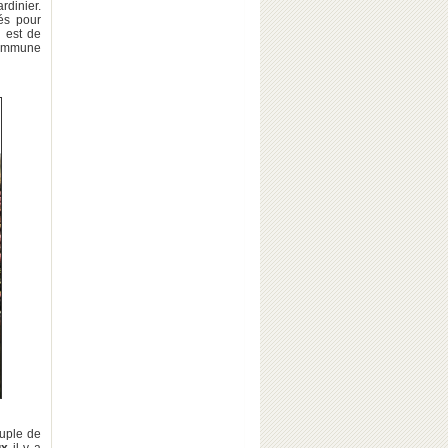
rdinier.
cés pour
e est de
commune
ouple de