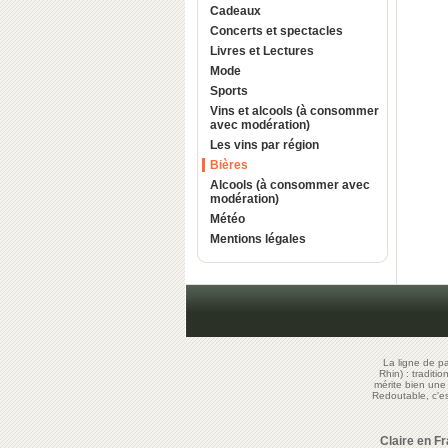
Cadeaux
Concerts et spectacles
Livres et Lectures
Mode
Sports
Vins et alcools (à consommer
avec modération)
Les vins par région
Bières
Alcools (à consommer avec
modération)
Météo
Mentions légales
La ligne de p
Rhin) : traditi
mérite bien un
Redoutable, c'
Claire en F