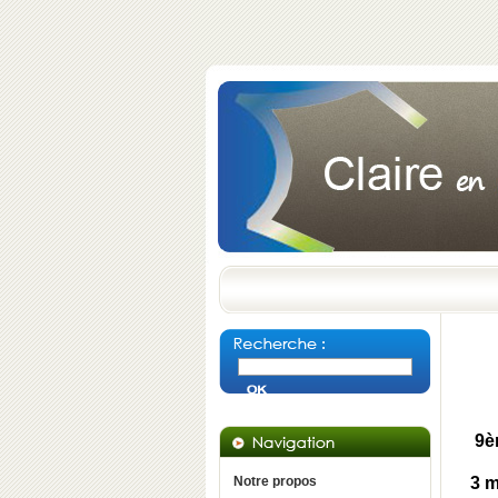
9è
Notre propos
3 m