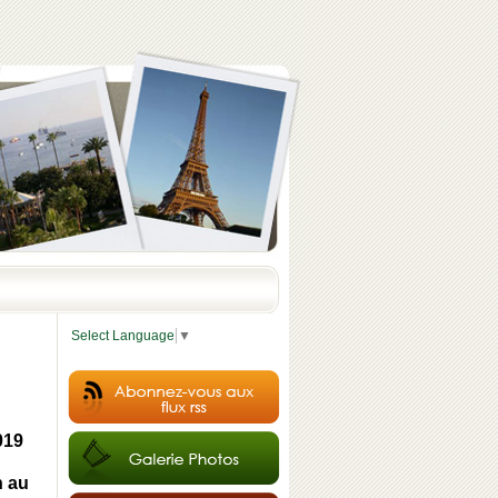
Select Language
▼
019
n au