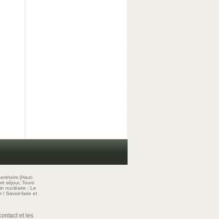
ersheim (Haut-
t séjour, Tours
in nucléaire : Le
r
/
Savoir-faire et
ontact et les