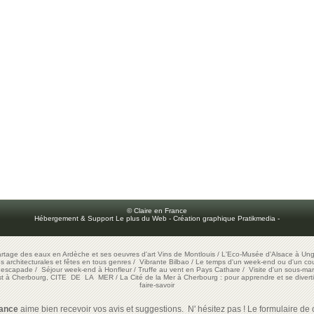
© Claire en France
Hébergement & Support Le plus du Web
-
Création graphique Pratikmedia
-
artage des eaux en Ardèche et ses oeuvres d'art
Vins de Montlouis
/
L'Eco-Musée d'Alsace à Ung
ons architecturales et fêtes en tous genres
/
Vibrante Bilbao
/
Le temps d'un week-end ou d'un cour
e escapade
/
Séjour week-end à Honfleur
/
Truffe au vent en Pays Cathare
/
Visite d'un sous-mar
est à Cherbourg, CITE DE LA MER
/
La Cité de la Mer à Cherbourg : pour apprendre et se diverti
faire-savoir
rance
aime bien recevoir vos avis et suggestions. N' hésitez pas ! Le formulaire de c