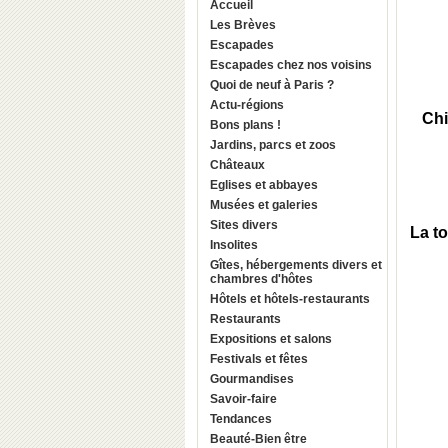
Accueil
Les Brèves
Escapades
Escapades chez nos voisins
Quoi de neuf à Paris ?
Actu-régions
Chi
Bons plans !
Jardins, parcs et zoos
Châteaux
Eglises et abbayes
Musées et galeries
Sites divers
La t
Insolites
Gîtes, hébergements divers et
chambres d'hôtes
Hôtels et hôtels-restaurants
Restaurants
Expositions et salons
Festivals et fêtes
Gourmandises
Savoir-faire
Tendances
Beauté-Bien être