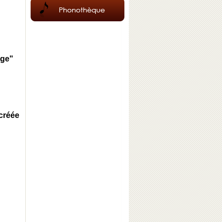
age"
créée