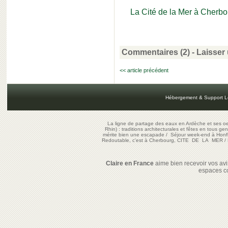
La Cité de la Mer à Cherbo
Commentaires (2)
-
Laisser
<< article précédent
Hébergement & Support L
La ligne de partage des eaux en Ardèche et ses oe
Rhin) : traditions architecturales et fêtes en tous ge
mérite bien une escapade
/
Séjour week-end à Honf
Redoutable, c'est à Cherbourg, CITE DE LA MER
/
Claire en France
aime bien recevoir vos avis
espaces c