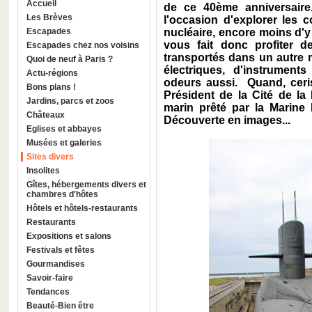
Accueil
de ce 40ème anniversaire
Les Brèves
l'occasion d'explorer les 
Escapades
nucléaire, encore moins d'y
vous fait donc profiter 
Escapades chez nos voisins
transportés dans un autre 
Quoi de neuf à Paris ?
électriques, d'instruments
Actu-régions
odeurs aussi. Quand, ceri
Bons plans !
Président de la Cité de la
Jardins, parcs et zoos
marin prêté par la Marine N
Châteaux
Découverte en images...
Eglises et abbayes
Musées et galeries
Sites divers
Insolites
Gîtes, hébergements divers et
chambres d'hôtes
Hôtels et hôtels-restaurants
Restaurants
Expositions et salons
Festivals et fêtes
Gourmandises
Savoir-faire
Tendances
Beauté-Bien être