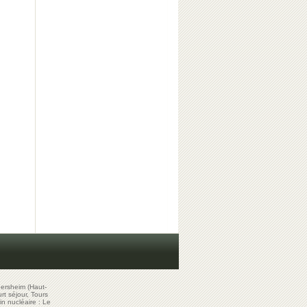
ersheim (Haut-
t séjour, Tours
in nucléaire : Le