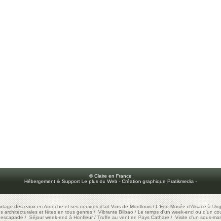
© Claire en France
Hébergement & Support Le plus du Web
-
Création graphique Pratikmedia
-
artage des eaux en Ardèche et ses oeuvres d'art
Vins de Montlouis
/
L'Eco-Musée d'Alsace à Ung
ons architecturales et fêtes en tous genres
/
Vibrante Bilbao
/
Le temps d'un week-end ou d'un cour
e escapade
/
Séjour week-end à Honfleur
/
Truffe au vent en Pays Cathare
/
Visite d'un sous-mar