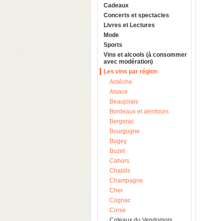
Cadeaux
Concerts et spectacles
Livres et Lectures
Mode
Sports
Vins et alcools (à consommer
avec modération)
Les vins par région
Ardèche
Alsace
Beaujolais
Bordeaux et alentours
Bergerac
Bourgogne
Bugey
Buzet
Cahors
Chablis
Champagne
Cher
Cognac
Corse
Coteaux du Vendomois