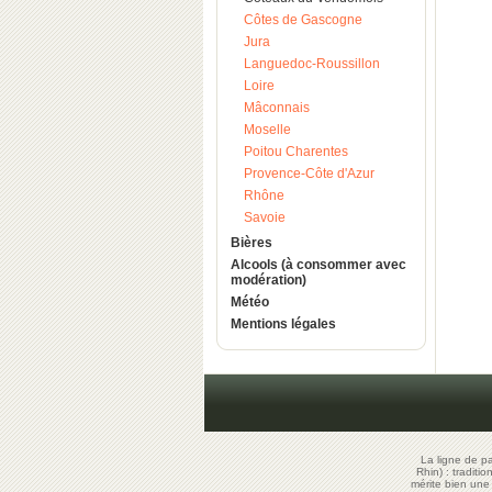
Côtes de Gascogne
Jura
Languedoc-Roussillon
Loire
Mâconnais
Moselle
Poitou Charentes
Provence-Côte d'Azur
Rhône
Savoie
Bières
Alcools (à consommer avec
modération)
Météo
Mentions légales
La ligne de p
Rhin) : traditi
mérite bien un