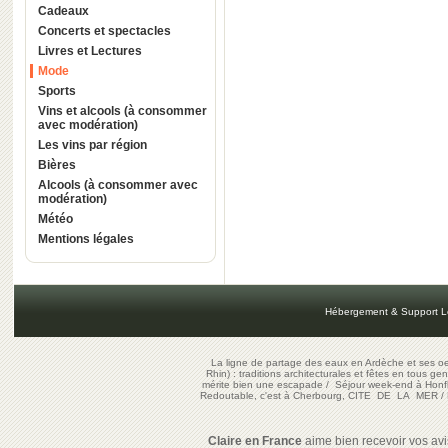
Cadeaux
Concerts et spectacles
Livres et Lectures
Mode
Sports
Vins et alcools (à consommer
avec modération)
Les vins par région
Bières
Alcools (à consommer avec
modération)
Météo
Mentions légales
Hébergement & Support L
La ligne de partage des eaux en Ardèche et ses oe
Rhin) : traditions architecturales et fêtes en tous ge
mérite bien une escapade
/
Séjour week-end à Honf
Redoutable, c'est à Cherbourg, CITE DE LA MER
/
Claire en France
aime bien recevoir vos avis