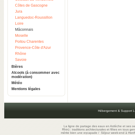
Côtes de Gascogne
Jura
Languedoc-Roussillon
Loire
Mâconnais
Moselle
Poitou Charentes
Provence-Côte d'Azur
Rhône
Savoie
Bières
Alcools (à consommer avec
modération)
Météo
Mentions légales
Hébergement & Support L
La ligne de partage des eaux en Ardèche et ses oe
Rhin) : traditions architecturales et fêtes en tous ge
mérite bien une escapade
/
Séjour week-end à Honf