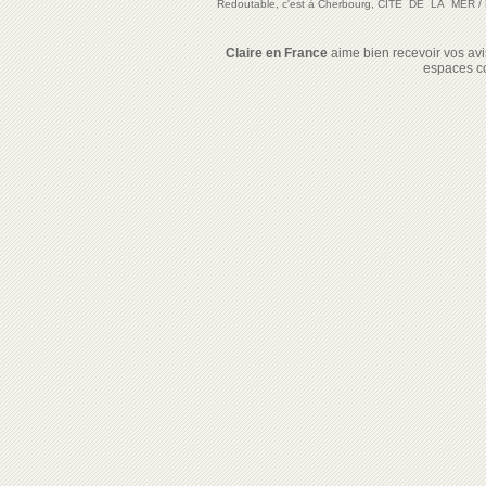
Redoutable, c'est à Cherbourg, CITE DE LA MER
/
Claire en France
aime bien recevoir vos avis
espaces c