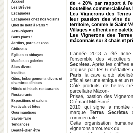
Accueil
de + 20% par rapport à l'e
Les Brèves
bouteilles commercialisées 
Escapades
Les Vignerons des Terres 
leur passion des vins du
Escapades chez nos voisins
territoire, comme le Saint-V
Quoi de neuf à Paris ?
Villages » offrent une palet
Actu-régions
Les Vignerons des Terres
Bons plans !
mâconnais sur 3 chais et pr
Jardins, parcs et zoos
Châteaux
L'année 2013 a été riche
Eglises et abbayes
l'ensemble des viticulteu
Musées et galeries
Secrètes
. Après les chiffre
Sites divers
acquise par les 6 médailles
Insolites
Paris
, la cave a été labéli
Gîtes, hébergements divers et
officialiser une éthique et un 
chambres d'hôtes
Côté produits, de belles cr
Hôtels et hôtels-restaurants
parcellaire Mâcon-
Restaurants
Prissé, bastion des Vignero
Expositions et salons
Crémant Millésimé
Festivals et fêtes
2010, qui signe la montée
marque
Terres Secrètes
a 
Gourmandises
commerciale.
Savoir-faire
Cette organisation humain
Tendances
vignerons amoureux du
Beauté-Bien être