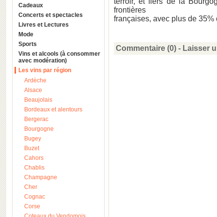
terroir, et fiers de la Bour
Cadeaux
frontières
Concerts et spectacles
françaises, avec plus de 35% d
Livres et Lectures
Mode
Sports
Commentaire (0) -
Laisser 
Vins et alcools (à consommer
avec modération)
Les vins par région
Ardèche
Alsace
Beaujolais
Bordeaux et alentours
Bergerac
Bourgogne
Bugey
Buzet
Cahors
Chablis
Champagne
Cher
Cognac
Corse
Coteaux du Vendomois