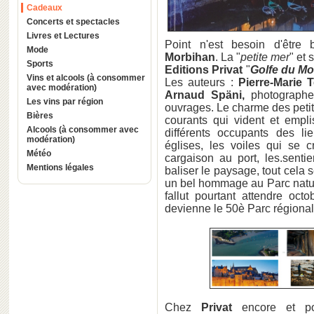
Cadeaux
Concerts et spectacles
Livres et Lectures
Point n'est besoin d'êtr
Mode
Morbihan
. La "
petite mer
" et 
Sports
Editions Privat
"
Golfe du Mor
Vins et alcools (à consommer
Les auteurs :
Pierre-Marie T
avec modération)
Arnaud Späni,
photographe
Les vins par région
ouvrages. Le charme des petit
Bières
courants qui vident et empli
Alcools (à consommer avec
différents occupants des l
modération)
églises, les voiles qui se c
Météo
cargaison au port, les.senti
Mentions légales
baliser le paysage, tout cela 
un bel hommage au Parc naturel
fallut pourtant attendre oct
devienne le 50è Parc régional 
Chez
Privat
encore et pou