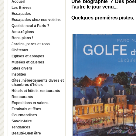
Une biographie ? Des poèm
Accueil
l'autre le jour venu...
Les Brèves
Escapades
Quelques premières pistes,
Escapades chez nos voisins
Quoi de neuf à Paris ?
.
Actu-régions
Bons plans !
Jardins, parcs et zoos
Châteaux
Eglises et abbayes
Musées et galeries
Sites divers
Insolites
Gîtes, hébergements divers et
chambres d'hôtes
Hôtels et hôtels-restaurants
Restaurants
Expositions et salons
Festivals et fêtes
Gourmandises
Savoir-faire
Tendances
Beauté-Bien être