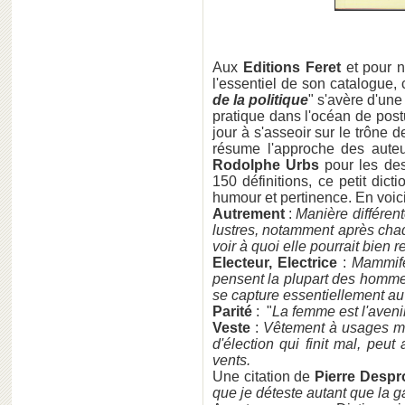
Aux
Editions Feret
et pour n
l'essentiel de son catalogue, 
de la politique
" s'avère d'une 
pratique dans l'océan de postu
jour à s'asseoir sur le trône 
résume l'approche des aute
Rodolphe Urbs
pour les dess
150 définitions, ce petit dic
humour et pertinence. En voic
Autrement
:
Manière différent
lustres, notamment après chaq
voir à quoi elle pourrait bien 
Electeur, Electrice
:
Mammifè
pensent la plupart des hommes
se capture essentiellement 
Parité
: "
La femme est l'aveni
Veste
:
Vêtement à usages mul
d'élection qui finit mal, peu
vents.
Une citation de
Pierre Desp
que je déteste autant que la 