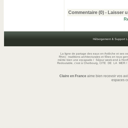
Commentaire (0) -
Laisser 
Re
Hébergement & Support L
La ligne de partage des eaux en Ardèche et ses oe
Rhin) : traditions architecturales et fêtes en tous ge
mérite bien une escapade
/
Séjour week-end à Honf
Redoutable, c'est à Cherbourg, CITE DE LA MER
/
Claire en France
aime bien recevoir vos avis
espaces c