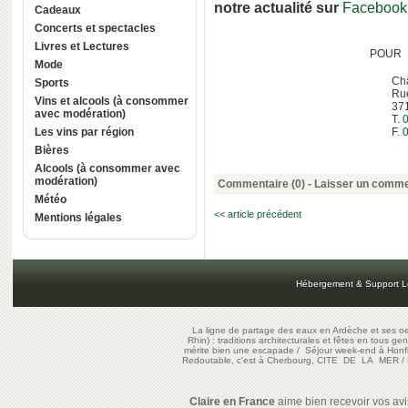
notre actualité sur
Facebook
Cadeaux
Concerts et spectacles
Livres et Lectures
POUR
Mode
Châ
Sports
Ru
Vins et alcools (à consommer
37
avec modération)
T.
0
Les vins par région
F.
0
Bières
Alcools (à consommer avec
modération)
Commentaire (0) -
Laisser un comme
Météo
<< article précédent
Mentions légales
Hébergement & Support L
La ligne de partage des eaux en Ardèche et ses oe
Rhin) : traditions architecturales et fêtes en tous ge
mérite bien une escapade
/
Séjour week-end à Honf
Redoutable, c'est à Cherbourg, CITE DE LA MER
/
Claire en France
aime bien recevoir vos avis