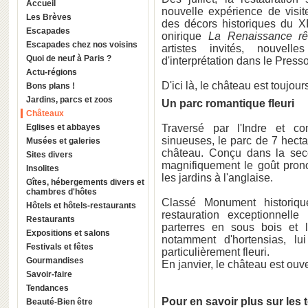
Accueil
nouvelle expérience de visite
Les Brèves
des décors historiques du X
Escapades
onirique
La Renaissance r
Escapades chez nos voisins
artistes invités, nouvell
Quoi de neuf à Paris ?
d'interprétation dans le Presso
Actu-régions
D'ici là, le château est toujours
Bons plans !
Jardins, parcs et zoos
Un parc romantique fleuri
Châteaux
Eglises et abbayes
Traversé par l'Indre et c
sinueuses, le parc de 7 hectar
Musées et galeries
château. Conçu dans la sec
Sites divers
magnifiquement le goût pron
Insolites
les jardins à l'anglaise.
Gîtes, hébergements divers et
chambres d'hôtes
Classé Monument historique
Hôtels et hôtels-restaurants
restauration exceptionnell
Restaurants
parterres en sous bois et 
Expositions et salons
notamment d'hortensias, lu
Festivals et fêtes
particulièrement fleuri.
Gourmandises
En janvier, le château est ouv
Savoir-faire
Tendances
Pour en savoir plus sur les 
Beauté-Bien être