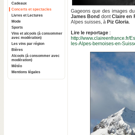
Cadeaux
Concerts et spectacles
Gageons que des images du t
Livres et Lectures
James Bond
dont
Claire en
Mode
Alpes suisses, à
Piz Gloria
.
Sports
Lire le reportage
:
Vins et alcools (à consommer
avec modération)
http://www.claireenfrance.fr
les-Alpes-bernoises-en-Suiss
Les vins par région
Bières
Alcools (à consommer avec
modération)
Météo
Mentions légales