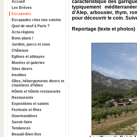
caractéristique des garrig
Accueil
typiquement méditerranée
Les Brèves
d'Alep, arbousier, thym, ro
Escapades
pour découvrir le coin. Suive
Escapades chez nos voisins
Quoi de neuf à Paris ?
Reportage (texte et photos) 
Actu-régions
Bons plans !
Jardins, parcs et zoos
Châteaux
Eglises et abbayes
Musées et galeries
Sites divers
Insolites
Gîtes, hébergements divers et
chambres d'hôtes
Hôtels et hôtels-restaurants
Restaurants
Expositions et salons
Festivals et fêtes
Gourmandises
Savoir-faire
Tendances
Beauté-Bien être