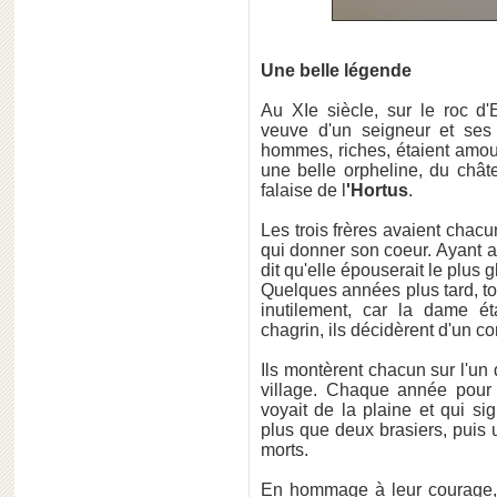
Une belle légende
Au XIe siècle, sur le roc d'
veuve d'un seigneur et ses t
hommes, riches, étaient a
une belle orpheline, du châ
falaise de l
'Hortus
.
Les trois frères avaient chacun
qui donner son coeur. Ayant av
dit qu'elle épouserait le plus g
Quelques années plus tard, tou
inutilement, car la dame é
chagrin, ils décidèrent d'un c
Ils montèrent chacun sur l'un 
village. Chaque année pour 
voyait de la plaine et qui si
plus que deux brasiers, puis u
morts.
En hommage à leur courage, 