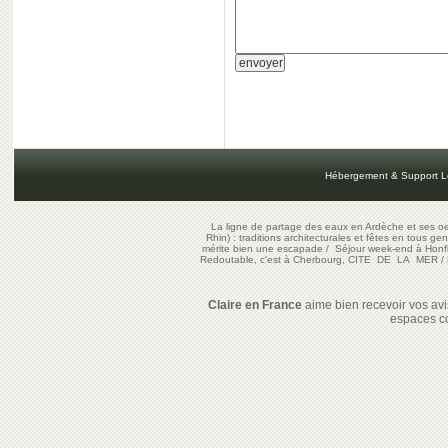
Hébergement & Support L
La ligne de partage des eaux en Ardèche et ses oe
Rhin) : traditions architecturales et fêtes en tous ge
mérite bien une escapade
/
Séjour week-end à Honf
Redoutable, c'est à Cherbourg, CITE DE LA MER
/
Claire en France
aime bien recevoir vos avis
espaces c