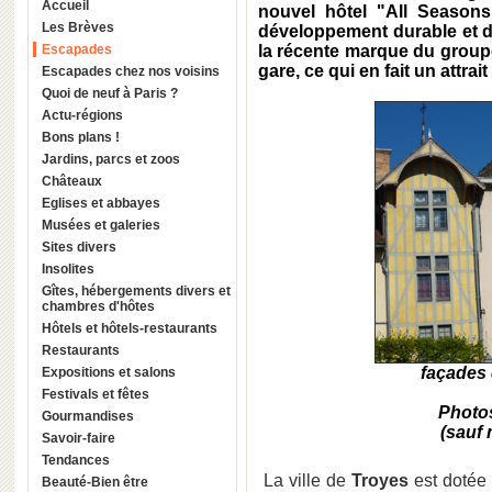
Accueil
nouvel hôtel "
All Seasons
Les Brèves
développement durable et d
Escapades
la récente marque du grou
gare, ce qui en fait un attra
Escapades chez nos voisins
Quoi de neuf à Paris ?
Actu-régions
Bons plans !
Jardins, parcs et zoos
Châteaux
Eglises et abbayes
Musées et galeries
Sites divers
Insolites
Gîtes, hébergements divers et
chambres d'hôtes
Hôtels et hôtels-restaurants
Restaurants
façades 
Expositions et salons
Festivals et fêtes
Photos
Gourmandises
(sauf 
Savoir-faire
Tendances
La ville de
Troyes
est dotée 
Beauté-Bien être