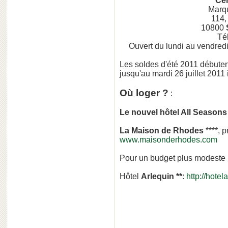
Ce
Marq
114,
10800
Té
Ouvert du lundi au vendred
Les soldes d'été 2011 débutent
jusqu'au mardi 26 juillet 2011 
Où loger ?
:
Le nouvel hôtel All Seasons
La Maison de Rhodes
****, 
www.maisonderhodes.com
Pour un budget plus modeste 
Hôtel
Arlequin **
:
http://hote