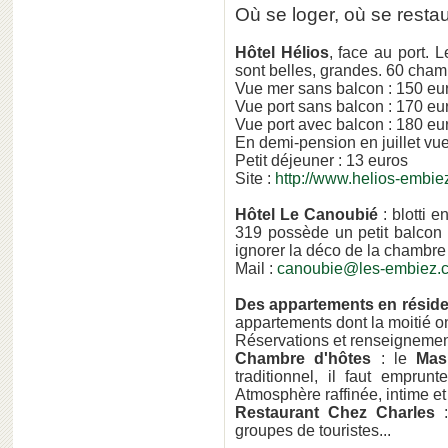
Où se loger, où se resta
Hôtel Hélios
, face au port. 
sont belles, grandes. 60 cham
Vue mer sans balcon : 150 eur
Vue port sans balcon : 170 eur
Vue port avec balcon : 180 eur
En demi-pension en juillet vu
Petit déjeuner : 13 euros
Site :
http://www.helios-embie
Hôtel Le Canoubié
: blotti 
319 possède un petit balcon q
ignorer la déco de la chambre 
Mail :
canoubie@les-embiez.
Des appartements en résid
appartements dont la moitié o
Réservations et renseignemen
Chambre d'hôtes
: le
Mas
traditionnel, il faut emprun
Atmosphère raffinée, intime e
Restaurant Chez Charles
:
groupes de touristes...