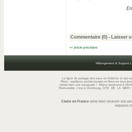
En
Commentaire (0) -
Laisser 
<< article précédent
Hébergement & Support L
La ligne de partage des eaux en Ardèche et ses oe
Rhin) : traditions architecturales et fêtes en tous ge
mérite bien une escapade
/
Séjour week-end à Honf
Redoutable, c'est à Cherbourg, CITE DE LA MER
/
Claire en France
aime bien recevoir vos avis
espaces c