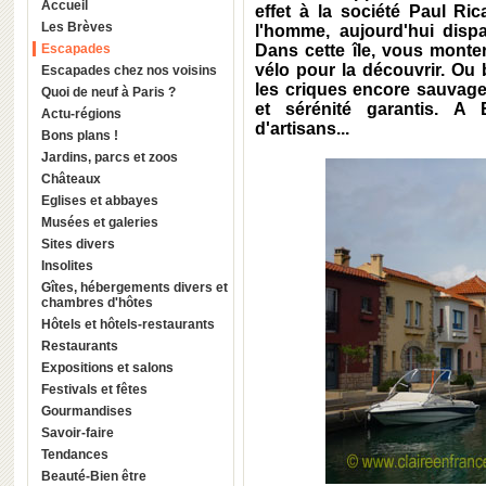
Accueil
effet à la société Paul Ri
Les Brèves
l'homme, aujourd'hui disp
Escapades
Dans cette île, vous monte
vélo pour la découvrir. Ou 
Escapades chez nos voisins
les criques encore sauvage
Quoi de neuf à Paris ?
et sérénité garantis. A 
Actu-régions
d'artisans...
Bons plans !
Jardins, parcs et zoos
Châteaux
Eglises et abbayes
Musées et galeries
Sites divers
Insolites
Gîtes, hébergements divers et
chambres d'hôtes
Hôtels et hôtels-restaurants
Restaurants
Expositions et salons
Festivals et fêtes
Gourmandises
Savoir-faire
Tendances
Beauté-Bien être