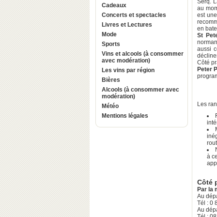
Serq. L
Cadeaux
au mome
Concerts et spectacles
est une
recomm
Livres et Lectures
en batea
Mode
St Pet
normand
Sports
aussi c
Vins et alcools (à consommer
décline
avec modération)
Côté pr
Peter P
Les vins par région
progra
Bières
Alcools (à consommer avec
modération)
Les ran
Météo
Mentions légales
inté
iné
rou
à c
app
Côté 
Par la
Au dépa
Tél : 0
Au dépa
Tél : 0