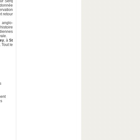
sur Serq
andonnée
ervation
t retour
 anglo-
histoire
idiennes
vale.
ey
, à
St
 Tout le
s
ment
es