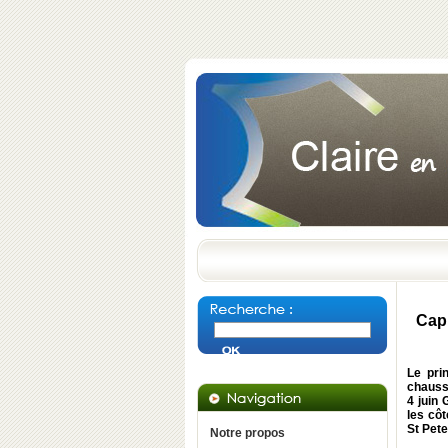
Cap 
Le pri
chauss
4 juin
les côt
St Pete
Notre propos