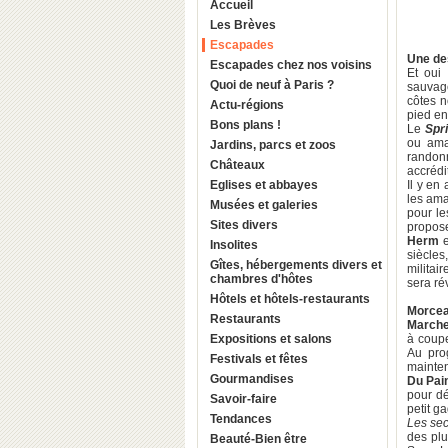
Accueil
Les Brèves
Escapades
Une de
Escapades chez nos voisins
Et oui
Quoi de neuf à Paris ?
sauvag
côtes n
Actu-régions
pied en
Bons plans !
Le
Spr
ou amat
Jardins, parcs et zoos
randonn
Châteaux
accréd
Eglises et abbayes
Il y en
les ama
Musées et galeries
pour le
Sites divers
propose
Herm
Insolites
siècles
Gîtes, hébergements divers et
militai
chambres d'hôtes
sera ré
Hôtels et hôtels-restaurants
Morcea
Restaurants
Marchez
Expositions et salons
à coupe
Au pro
Festivals et fêtes
mainten
Gourmandises
Du Pai
pour dé
Savoir-faire
petit g
Tendances
Les sec
des plu
Beauté-Bien être