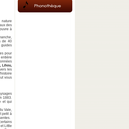
 nature
eaux des
couvre à
manche,
us de 40
s guides
ées pour
 entière
ndonnées
 Lihou,
vers les
l'histoire
out vous
aysages
n 1883.
 et qui
du Vale,
 petit à
sentes.
certains
t Little