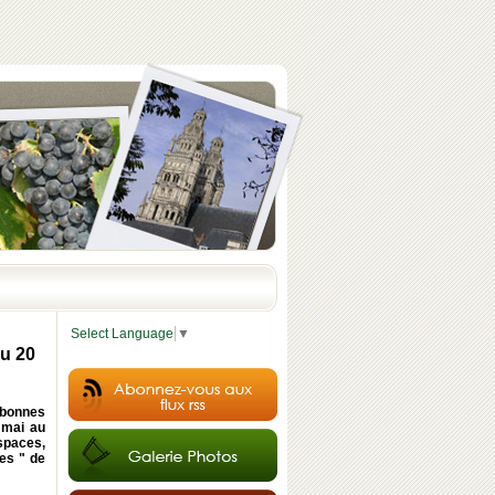
Select Language
▼
du 20
 bonnes
 mai au
spaces,
tes " de