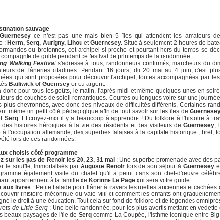
stination sauvage
Guernesey
ce n'est pas une mais bien 5 îles qui attendent les amateurs de
e :
Herm, Serq, Aurigny, Lihou
et
Guernesey.
Situé à seulement 2 heures de bat
ormandes ou bretonnes, cet archipel si proche et pourtant hors du temps se dé
 compagnie de guide pendant ce festival de printemps de la randonnée.
ing Walking Festival
s'adresse à tous, randonneurs confirmés, marcheurs du di
eurs de flâneries citadines. Pendant 16 jours, du 20 mai au 4 juin, c'est pl
ées qui sont proposées pour découvrir l'archipel, toutes accompagnées par le
ités
Bailiwick of Guernsey
or ou argent.
 a donc pour tous les goûts, le matin, l'après-midi et même quelques-unes en soir
teurs de couchés de soleil romantiques. Courtes ou longues voire sur une journée
s plus chevronnés, avec donc des niveaux de difficultés différents. Certaines ra
nt même un petit côté pédagogique afin de tout savoir sur les îles de
Guernesey,
et
Serq
. Et croyez-moi il y a beaucoup à apprendre ! Du folklore à l'histoire à tra
, des histoires héroïques à la vie des résidents et des visiteurs de
Guernesey
, 
re à l'occupation allemande, des superbes falaises à la capitale historique ; bref, t
vélé lors de ces randonnées.
ux choisis côté programme
 sur les pas de Renoir les 20, 23, 31 mai
: Une superbe promenade avec des p
r le souffle, immortalisés par
Auguste Renoir
lors de son séjour à
Guernesey
e
gramme également visite du chalet qu'il a peint dans son chef-d'œuvre célèbre
ant appartiennent à la famille de
Korinne Le Page
qui sera votre guide.
n aux livres
: Petite balade pour flâner à travers les ruelles anciennes et cachées 
couvrir l'histoire méconnue du Vale Mill et comment les enfants ont graduellement
agné le droit à une éducation. Tout cela sur fond de folklore et de légendes omnipré
rets de Little Serq
: Une belle randonnée, pour les plus avertis mettant en vedette 
s beaux paysages de l'île de
Serq
comme La Coupée, l'isthme iconique entre Big e