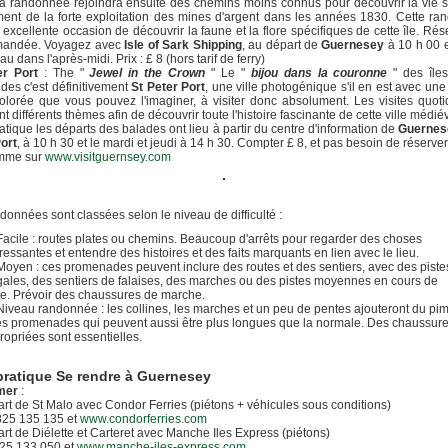
a randonnée rejoindra ensuite des chemins moins connus pour découvrir la vie 
nt de la forte exploitation des mines d'argent dans les années 1830. Cette r
 excellente occasion de découvrir la faune et la flore spécifiques de cette île. Rés
andée. Voyagez avec
Isle of Sark Shipping
, au départ de
Guernesey
à 10 h 00 e
u dans l'après-midi. Prix : £ 8 (hors tarif de ferry)
er Port
: The "
Jewel in the Crown
" Le "
bijou dans la couronne
" des îles
es c'est définitivement
St Peter Port
, une ville photogénique s'il en est avec une 
olorée que vous pouvez l'imaginer, à visiter donc absolument. Les visites quot
nt différents thèmes afin de découvrir toute l'histoire fascinante de cette ville médié
atique les départs des balades ont lieu à partir du centre d'information de
Guernes
ort
, à 10 h 30 et le mardi et jeudi à 14 h 30. Compter £ 8, et pas besoin de réserver.
mme sur
www.visitguernsey.com
données sont classées selon le niveau de difficulté :
Facile : routes plates ou chemins. Beaucoup d'arrêts pour regarder des choses
ressantes et entendre des histoires et des faits marquants en lien avec le lieu.
Moyen : ces promenades peuvent inclure des routes et des sentiers, avec des piste
gales, des sentiers de falaises, des marches ou des pistes moyennes en cours de
te. Prévoir des chaussures de marche.
Niveau randonnée : les collines, les marches et un peu de pentes ajouteront du pi
es promenades qui peuvent aussi être plus longues que la normale. Des chaussur
ropriées sont essentielles.
pratique Se rendre à Guernesey
 mer
:
rt de St Malo avec Condor Ferries (piétons + véhicules sous conditions)
 825 135 135 et
www.condorferries.com
rt de Diélette et Carteret avec Manche Iles Express (piétons)
825 133 050 et
www.manche-iles-express.com