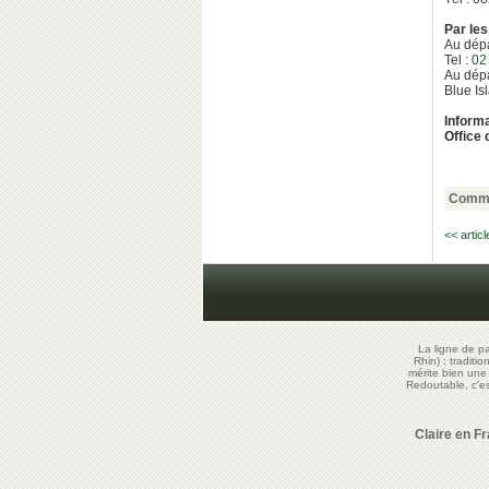
Par les
Au dép
Tel :
02
Au dépa
Blue Isl
Inform
Office
Comme
<< artic
La ligne de p
Rhin) : traditi
mérite bien un
Redoutable, c'
Claire en F