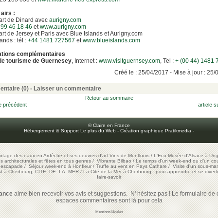
 airs :
art de Dinard avec
aurigny.com
 99 46 18 46
et
www.aurigny.com
rt de Jersey et Paris avec Blue Islands et Aurigny.com
ands : tél :
+44 1481 727567
et
www.blueislands.com
ations complémentaires
 de tourisme de Guernesey
, Internet :
www.visitguernsey.com
, Tel :
+ (00 44) 1481 
Créé le : 25/04/2017 - Mise à jour : 25
ntaire (0) -
Laisser un commentaire
Retour au sommaire
le précédent
article s
© Claire en France
Hébergement & Support Le plus du Web
-
Création graphique Pratikmedia
-
artage des eaux en Ardèche et ses oeuvres d'art
Vins de Montlouis
/
L'Eco-Musée d'Alsace à Ung
ons architecturales et fêtes en tous genres
/
Vibrante Bilbao
/
Le temps d'un week-end ou d'un cour
e escapade
/
Séjour week-end à Honfleur
/
Truffe au vent en Pays Cathare
/
Visite d'un sous-mar
est à Cherbourg, CITE DE LA MER
/
La Cité de la Mer à Cherbourg : pour apprendre et se diverti
faire-savoir
rance
aime bien recevoir vos avis et suggestions. N' hésitez pas ! Le formulaire de c
espaces commentaires sont là pour cela
Mentions légales