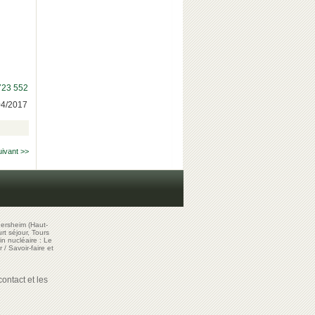
723 552
/04/2017
uivant >>
ersheim (Haut-
t séjour, Tours
in nucléaire : Le
r
/
Savoir-faire et
ontact et les