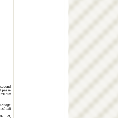
e second
t passé
 milieux
mariage
ossédait
873 et,