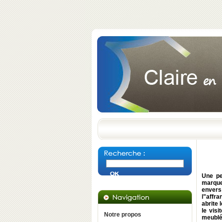
Une pe
marque
envers
l"affra
abrite
le visi
Notre propos
meublée