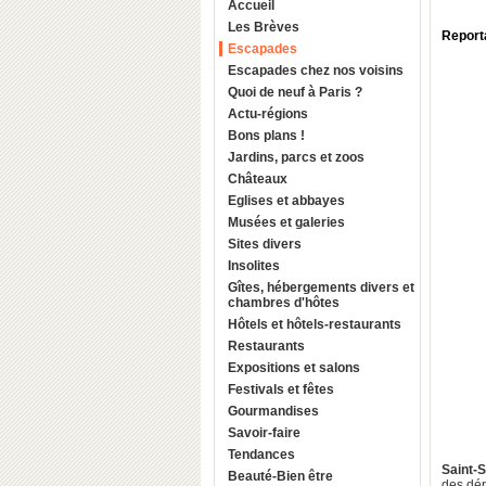
Accueil
Les Brèves
Reporta
Escapades
Escapades chez nos voisins
Quoi de neuf à Paris ?
Actu-régions
Bons plans !
Jardins, parcs et zoos
Châteaux
Eglises et abbayes
Musées et galeries
Sites divers
Insolites
Gîtes, hébergements divers et
chambres d'hôtes
Hôtels et hôtels-restaurants
Restaurants
Expositions et salons
Festivals et fêtes
Gourmandises
Savoir-faire
Tendances
Saint-
Beauté-Bien être
des dé