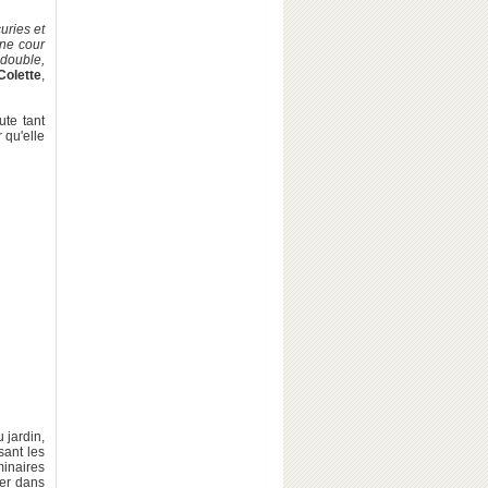
uries et
une cour
 double,
Colette
,
ute tant
 qu'elle
 jardin,
isant les
minaires
ger dans