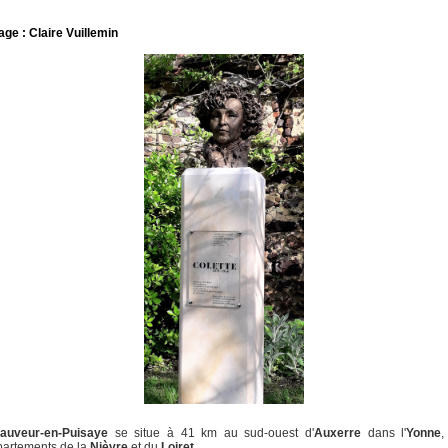
ge : Claire Vuillemin
Sauveur-en-Puisaye
se situe à 41 km au sud-ouest d'
Auxerre
dans l'
Yonne
,
partements de la
Nièvre
et du
Loiret
.