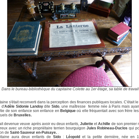
Dans le bureau-bibliothèque du capitaine Colette au 1er étage, sa table de travail
taine s'était reconverti dans la perception des finances publiques locales. C'était l
 d'
Adèle
Sidonie Landoy
dite
Sido
, une maîtresse femme née à Paris mais ayan
rtie de son enfance son enfance en
Belgique
où
elle fréquentait avec son frère les
ctuels de
Bruxelles.
ait devenue veuve après avoir eu deux enfants,
Juliette
et
Achille
de son premier 
eux avec un riche propriétaire terrien bourguigon
Jules Robineau-Duclos
qui p
son de
Saint-Sauveur en-Puisaye.
.
itaine aura deux enfants de
Sido
:
Léopold
et la petite dernière, née en 1