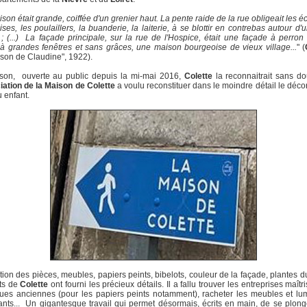
on était grande, coiffée d'un grenier haut. La pente raide de la rue obligeait les éc
ises, les poulaillers, la buanderie, la laiterie, à se blottir en contrebas autour d'
; (...) La façade principale, sur la rue de l'Hospice, était une façade à perron
 à grandes fenêtres et sans grâces, une maison bourgeoise de vieux village...
" (
son de Claudine", 1922).
son, ouverte au public depuis la mi-mai 2016,
Colette
la reconnaitrait sans do
ation de la Maison de Colette
a voulu reconstituer dans le moindre détail le décor
 enfant.
tion des pièces, meubles, papiers peints, bibelots, couleur de la façade, plantes du
its de
Colette
ont fourni les précieux détails. Il a fallu trouver les entreprises maîtr
ues anciennes (pour les papiers peints notamment), racheter les meubles et lu
ts... Un gigantesque travail qui permet désormais, écrits en main, de se plon