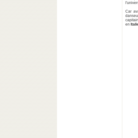
l'univer
Car av
danseu
capita
en
Itali