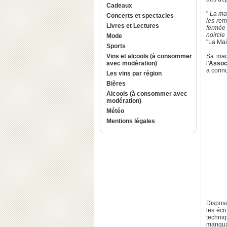
Cadeaux
"
La mais
Concerts et spectacles
les rem
Livres et Lectures
fermée 
noircie
Mode
"La Mai
Sports
Vins et alcools (à consommer
Sa mai
avec modération)
l'
Associ
a connu
Les vins par région
Bières
Alcools (à consommer avec
modération)
Météo
Mentions légales
Disposi
les écr
techniq
manquan