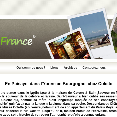
Qui sommes nous?
Liens
Archives
Contactez nous
En Puisaye -dans l'Yonne en Bourgogne- chez Colette
tite statue dans le jardin face à la maison de Colette à Saint-Sauveur-en-
 le souvenir de la célèbre écrivaine. Saint-Sauveur a bien oublié ses ressen
 Colette qui, comme sa mère, s'est longtemps moquée de ses concitoyens
nchie" qui n'avait pas la langue ni la plume, dans sa poche. Descendant du Châ
 le Musée Colette (souvenirs, notamment de son appartement du Palais Royal à 
teur descend la rue Colette jusqu'au n° 8, maison natale de l'écrivaine, rest
 avec soin, histoire de retrouver l'atmosphère qu'elle a connue enfant.