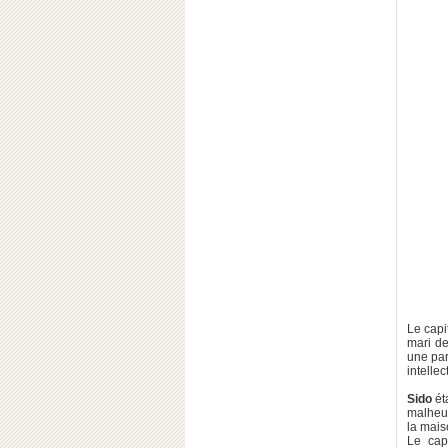
Le capi
mari de
une pa
intelle
Sido
ét
malheur
la mai
Le cap