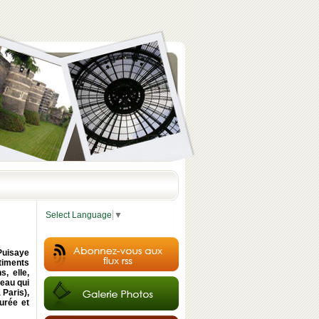
Select Language
▼
Puisaye
timents
, elle,
teau qui
Paris),
aurée et