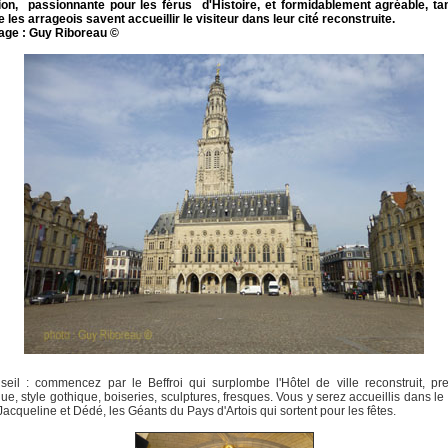
ion, passionnante pour les férus d'Histoire, et formidablement agréable, tant
e les arrageois savent accueillir le visiteur dans leur cité reconstruite.
age : Guy Riboreau ©
eil : commencez par le Beffroi qui surplombe l'Hôtel de ville reconstruit, p
ique, style gothique, boiseries, sculptures, fresques. Vous y serez accueillis dans le 
Jacqueline et Dédé, les Géants du Pays d'Artois qui sortent pour les fêtes.