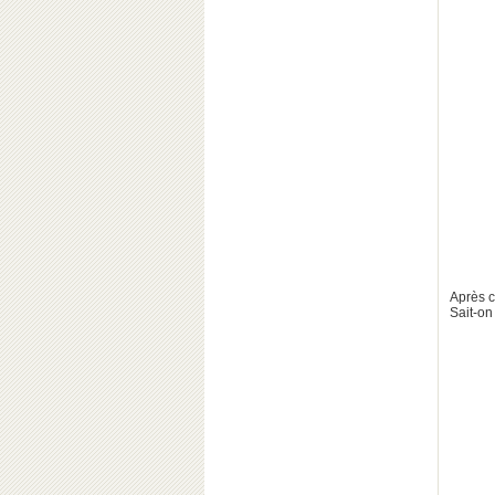
Après ce
Sait-o