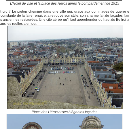
L'Hôtel de ville et la place des Héros
après le bombardement de 1915
ut cru ? Le piéton chemine dans une ville qui, grâce aux dommages de guerre 
 constante de la faire renaître, a retrouvé son style, son charme fait de façades fl
es anciennes restaurées. Une cité aérée qu'il faut appréhender du haut du Beffroi 
dans les ruelles alentour.
Place des Héros et ses élégantes façades