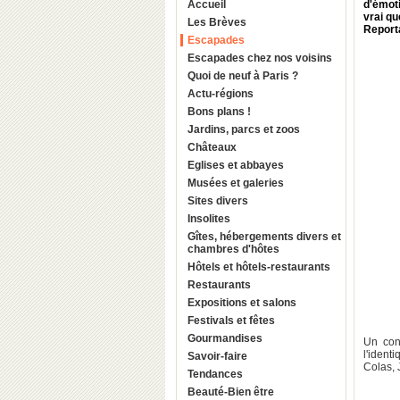
Accueil
d'émot
vrai qu
Les Brèves
Report
Escapades
Escapades chez nos voisins
Quoi de neuf à Paris ?
Actu-régions
Bons plans !
Jardins, parcs et zoos
Châteaux
Eglises et abbayes
Musées et galeries
Sites divers
Insolites
Gîtes, hébergements divers et
chambres d'hôtes
Hôtels et hôtels-restaurants
Restaurants
Expositions et salons
Festivals et fêtes
Gourmandises
Un cons
l'ident
Savoir-faire
Colas, 
Tendances
Beauté-Bien être