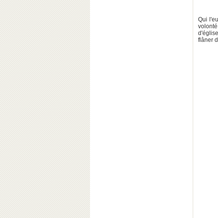
Qui l'e
volonté
d'églis
flâner 