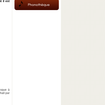
 il est
resque à
hall par