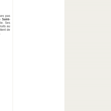
 ses pas
 Saint-
le. Ses
ruits au
itent de
.