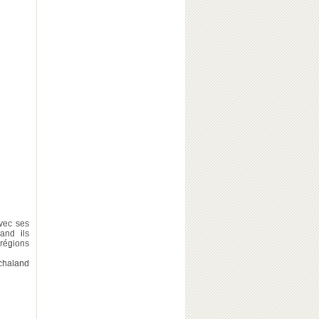
avec ses
and ils
 régions
 chaland