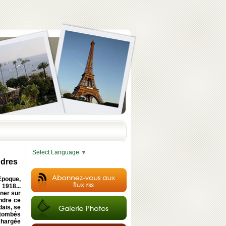
Select Language
▼
ndres
 Epoque,
 1918...
âner sur
endre ce
dais, se
, tombés
chargée