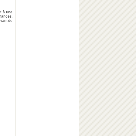
et à une
amandes,
avant de