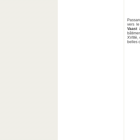
Passant
vers l
Vaast
bâtimen
XVIIIè,
belles 