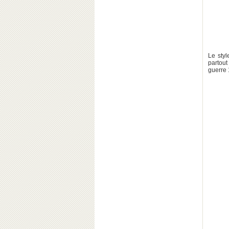
Le styl
partout
guerre