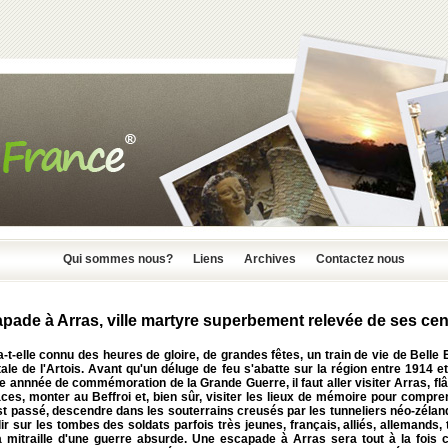
Qui sommes nous?
Liens
Archives
Contactez nous
pade à Arras, ville martyre superbement relevée de ses ce
-t-elle connu des heures de gloire, de grandes fêtes, un train de vie de Belle
tale de l'Artois. Avant qu'un déluge de feu s'abatte sur la région entre 1914 et
e annnée de commémoration de la Grande Guerre, il faut aller visiter Arras, fl
ces, monter au Beffroi et, bien sûr, visiter les lieux de mémoire pour compr
st passé, descendre dans les souterrains creusés par les tunneliers néo-zélan
lir sur les tombes des soldats parfois très jeunes, français, alliés, allemands
a mitraille d'une guerre absurde. Une escapade à Arras sera tout à la fois 