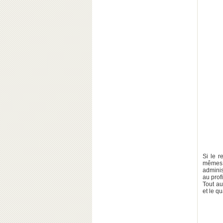
Si le r
mêmes 
adminis
au profi
Tout au
et le qu