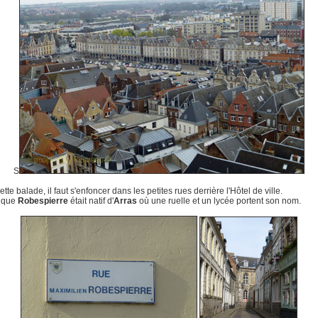
S
tte balade, il faut s'enfoncer dans les petites rues derrière l'Hôtel de ville.
n que
Robespierre
était natif d'
Arras
où une ruelle et un lycée portent son nom.