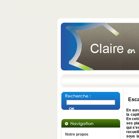
Esca
En aura
la capi
En cett
ses pla
qui s'e
recueil
Notre propos
sous l