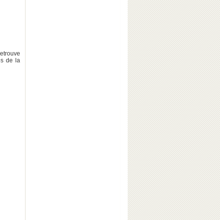
retrouve
es de la