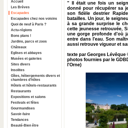
Accueil
" Il était une fois un sei
Les Brèves
donné pour récupérer sa je
Escapades
son fidèle destrier Rapid
batailles. Un jour, le seigne
Escapades chez nos voisins
à sa grande surprise le che
Quoi de neuf à Paris ?
cette jeunesse retrouvée, S
Actu-régions
une gorge profonde d'où ja
Bons plans !
entre dans l'eau. Son maître 
Jardins, parcs et zoos
aussi retrouve vigueur et sa
Châteaux
Eglises et abbayes
texte par Georges Lévêque 
Musées et galeries
photos fournies par le GD
Sites divers
l'Orne)
Insolites
Gîtes, hébergements divers et
chambres d'hôtes
Hôtels et hôtels-restaurants
Restaurants
Expositions et salons
Festivals et fêtes
Gourmandises
Savoir-faire
Tendances
Beauté-Bien être