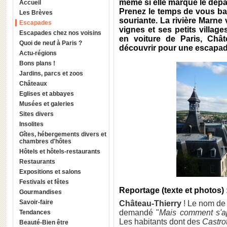
même si elle marque le dépa
Accueil
Prenez le temps de vous bal
Les Brèves
souriante. La rivière Marn
Escapades
vignes et ses petits villag
Escapades chez nos voisins
en voiture de Paris, Chât
Quoi de neuf à Paris ?
découvrir pour une escapa
Actu-régions
Bons plans !
Jardins, parcs et zoos
Châteaux
Eglises et abbayes
Musées et galeries
Sites divers
Insolites
Gîtes, hébergements divers et
chambres d'hôtes
Hôtels et hôtels-restaurants
Restaurants
Expositions et salons
Festivals et fêtes
Reportage (texte et photos) 
Gourmandises
Savoir-faire
Château-Thierry
! Le nom de l
demandé "
Mais comment s'app
Tendances
Les habitants dont des
Castro
Beauté-Bien être