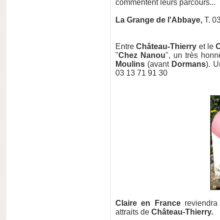
commentent leurs parcours...
La Grange de l'Abbaye,
T. 0
Entre
Château-Thierry
et le
"
Chez Nanou
", un très hon
Moulins
(avant
Dormans
). U
03 13 71 91 30
Claire en France
reviendra 
attraits de
Château-Thierry.