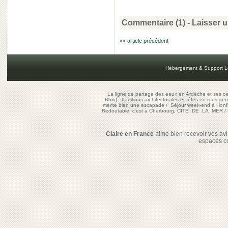
Commentaire (1)
-
Laisser 
<< article précédent
Hébergement & Support L
La ligne de partage des eaux en Ardèche et ses oe
Rhin) : traditions architecturales et fêtes en tous ge
mérite bien une escapade
/
Séjour week-end à Honf
Redoutable, c'est à Cherbourg, CITE DE LA MER
/
Claire en France
aime bien recevoir vos avis
espaces c