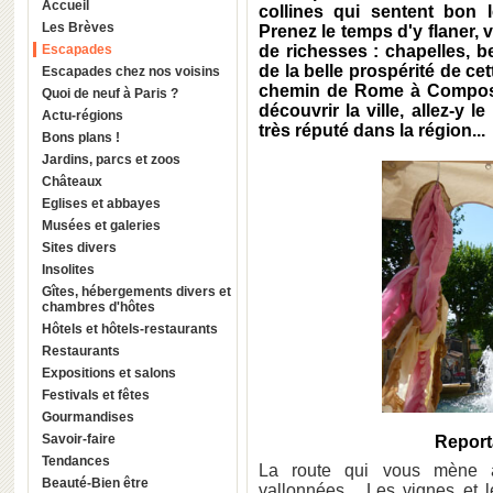
Accueil
collines qui sentent bon l
Les Brèves
Prenez le temps d'y flaner
Escapades
de richesses : chapelles, be
de la belle prospérité de cet
Escapades chez nos voisins
chemin de Rome à Composte
Quoi de neuf à Paris ?
découvrir la ville, allez-y l
Actu-régions
très réputé dans la région...
Bons plans !
Jardins, parcs et zoos
Châteaux
Eglises et abbayes
Musées et galeries
Sites divers
Insolites
Gîtes, hébergements divers et
chambres d'hôtes
Hôtels et hôtels-restaurants
Restaurants
Expositions et salons
Festivals et fêtes
Gourmandises
Savoir-faire
Reporta
Tendances
La route qui vous mène
Beauté-Bien être
vallonnées... Les vignes et