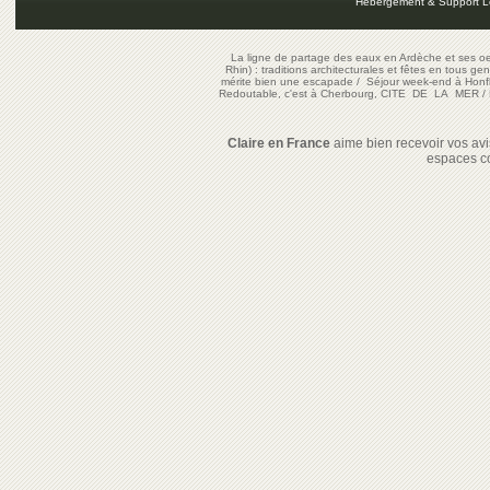
Hébergement & Support L
La ligne de partage des eaux en Ardèche et ses oe
Rhin) : traditions architecturales et fêtes en tous ge
mérite bien une escapade
/
Séjour week-end à Honf
Redoutable, c'est à Cherbourg, CITE DE LA MER
/
Claire en France
aime bien recevoir vos avis
espaces c