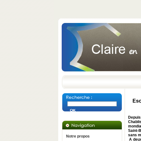
Esc
Depuis
Chabli
mondia
Saint-
sans m
Notre propos
A deux 