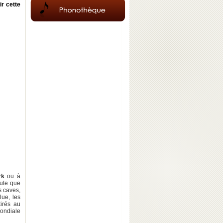
r cette
rk
ou à
oute que
s caves,
lue, les
irés au
ondiale