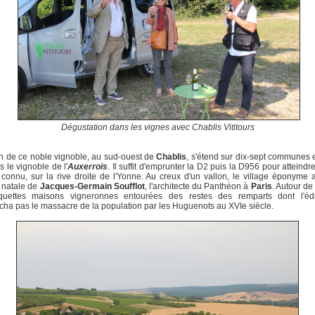
Dégustation dans les vignes avec Chablis Vititours
n de ce noble vignoble, au sud-ouest de
Chablis
, s'étend sur dix-sept communes 
s le vignoble de l'
Auxerrois
. Il suffit d'emprunter la D2 puis la D956 pour atteindr
 connu, sur la rive droite de l'Yonne. Au creux d'un vallon, le village éponyme a
 natale de
Jacques-Germain Soufflot
, l'architecte du Panthéon à
Paris
. Autour de 
quettes maisons vigneronnes entourées des restes des remparts dont l'édif
ha pas le massacre de la population par les Huguenots au XVIe siècle.