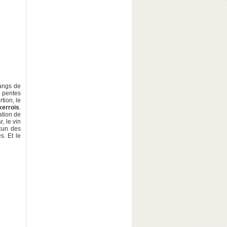
rangs de
s pentes
tion, le
errois
.
ation de
, le vin
acun des
s. Et le