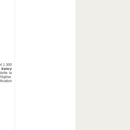
et 1 300
e
Irancy
brite la
l'église,
ication