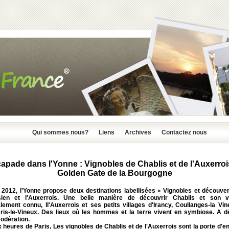
Qui sommes nous?
Liens
Archives
Contactez nous
apade dans l'Yonne : Vignobles de Chablis et de l'Auxerrois
Golden Gate de la Bourgogne
 2012, l'Yonne propose deux destinations labellisées « Vignobles et découvert
sien et l'Auxerrois. Une belle manière de découvrir Chablis et son v
lement connu, ll'Auxerrois et ses petits villages d'Irancy, Coullanges-la Vin
Bris-le-Vineux. Des lieux où les hommes et la terre vivent en symbiose. A d
odération.
heures de Paris, Les vignobles de Chablis et de l'Auxerrois sont la porte d'e