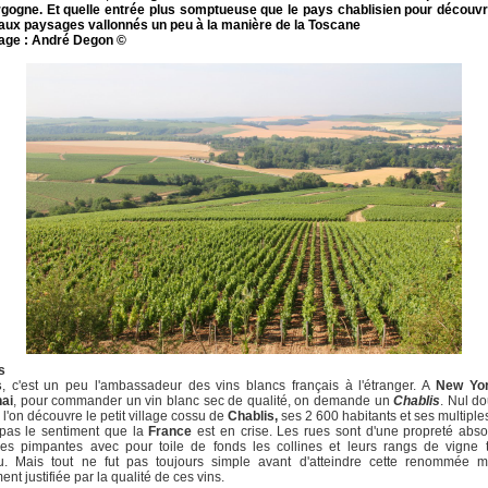
rgogne. Et quelle entrée plus somptueuse que le pays chablisien pour découvri
 aux paysages vallonnés un peu à la manière de la Toscane
age : André Degon ©
s
s
, c'est un peu l'ambassadeur des vins blancs français à l'étranger. A
New Yo
ai
, pour commander un vin blanc sec de qualité, on demande un
Chablis
. Nul d
 l'on découvre le petit village cossu de
Chablis,
ses 2 600 habitants et ses multiple
 pas le sentiment que la
France
est en crise. Les rues sont d'une propreté abso
ues pimpantes avec pour toile de fonds les collines et leurs rangs de vigne t
u. Mais tout ne fut pas toujours simple avant d'atteindre cette renommée m
nt justifiée par la qualité de ces vins.