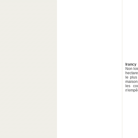
Irancy
Non loi
hectare
le plus
maison
les co
n'empêc