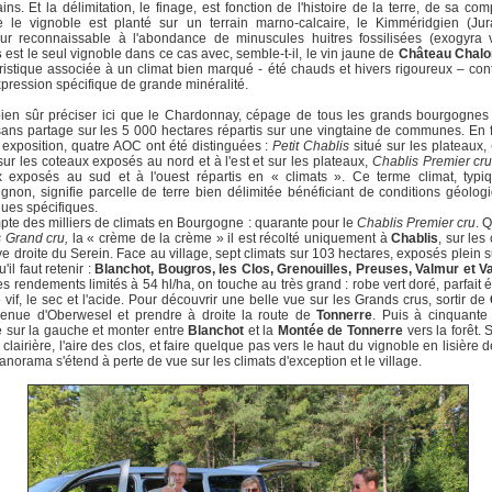
ains. Et la délimitation, le finage, est fonction de l'histoire de la terre, de sa com
e le vignoble est planté sur un terrain marno-calcaire, le Kimméridgien (Jur
ur reconnaissable à l'abondance de minuscules huitres fossilisées (exogyra v
s
est le seul vignoble dans ce cas avec, semble-t-il, le vin jaune de
Château Chalo
ristique associée à un climat bien marqué - été chauds et hivers rigoureux – con
xpression spécifique de grande minéralité.
 bien sûr préciser ici que le Chardonnay, cépage de tous les grands bourgognes
ans partage sur les 5 000 hectares répartis sur une vingtaine de communes. En 
 exposition, quatre AOC ont été distinguées :
Petit Chablis
situé sur les plateaux,
sur les coteaux exposés au nord et à l'est et sur les plateaux,
Chablis Premier cr
x exposés au sud et à l'ouest répartis en « climats ». Ce terme climat, typi
gnon, signifie parcelle de terre bien délimitée bénéficiant de conditions géolog
ques spécifiques.
te des milliers de climats en Bourgogne : quarante pour le
Chablis Premier cru
. 
 Grand cru,
la « crème de la crème » il est récolté uniquement à
Chablis
, sur les
ive droite du Serein. Face au village, sept climats sur 103 hectares, exposés plein 
il faut retenir :
Blanchot, Bougros, les Clos, Grenouilles, Preuses, Valmur et V
s rendements limités à 54 hl/ha, on touche au très grand : robe vert doré, parfait é
e vif, le sec et l'acide. Pour découvrir une belle vue sur les Grands crus, sortir de
avenue d'Oberwesel et prendre à droite la route de
Tonnerre
. Puis à cinquante
 sur la gauche et monter entre
Blanchot
et la
Montée de Tonnerre
vers la forêt. 
 clairière, l'aire des clos, et faire quelque pas vers le haut du vignoble en lisière d
panorama s'étend à perte de vue sur les climats d'exception et le village.