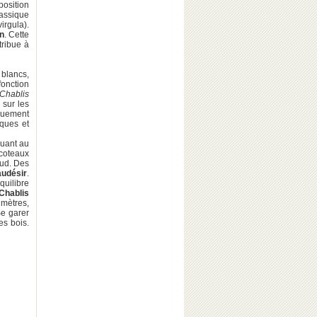
position
assique
irgula).
n
. Cette
tribue à
 blancs,
fonction
Chablis
u
sur les
quement
iques et
Quant au
 coteaux
sud. Des
audésir
.
quilibre
Chablis
 mètres,
Se garer
es bois.