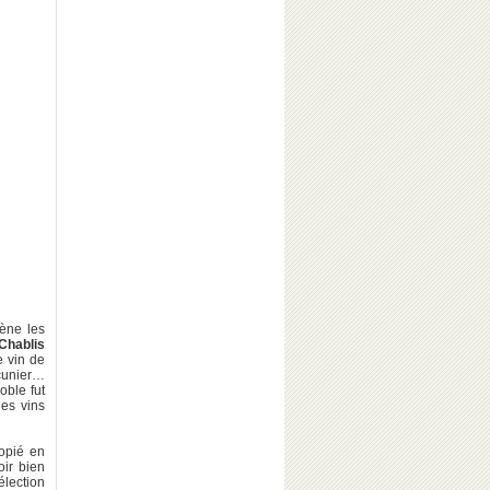
cène les
Chablis
e vin de
cunier…
oble fut
les vins
copié en
oir bien
sélection