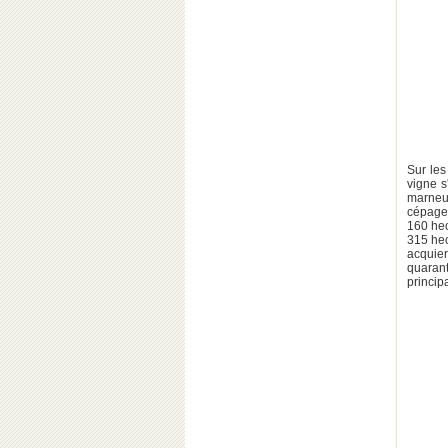
Sur les
vigne s
marneus
cépage 
160 he
315 hec
acquier
quarant
princip