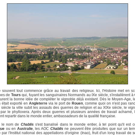
ouvent tout commence grâce au travail des religieux. Ici, l'Histoire met en s
nes de
Tours
qui, fuyant les sanguinaires Normands au IXe siècle, s'installèrent à
eurent la bonne idée de compléter le vignoble déjà existant. Dès le Moyen-Age, l
s
était exporté en
Angleterre
via le port de
Rouen
, comme quoi on n'est pas ran
siècle la ville subit les assauts des guerres de religion et au XIXe siècle, le vign
par le phylloxera. Après deux guerres et plusieurs années de travail acharné, 
nt repartir dans le monde entier, ambassadeurs de la qualité française.
i le nom de
Chablis
s'est banalisé dans le monde entier, à tel point qu'il est 
que
ou en
Australie
, les AOC
Chablis
ne peuvent être produites que sur un terr
 par l'Institut national des appellations d'origine (Inao), fruit d'un long travail de 