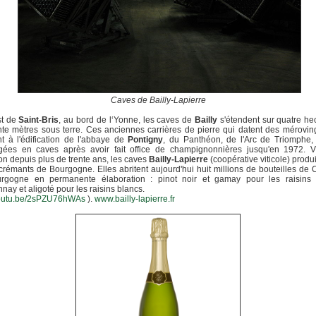
Caves de Bailly-Lapierre
st de
Saint-Bris
, au bord de l‘Yonne, les caves de
Bailly
s'étendent sur quatre he
te mètres sous terre. Ces anciennes carrières de pierre qui datent des mérovin
nt à l'édification de l'abbaye de
Pontigny
, du Panthéon, de l'Arc de Triomphe,
ées en caves après avoir fait office de champignonnières jusqu'en 1972. Vé
tion depuis plus de trente ans, les caves
Bailly-Lapierre
(coopérative viticole) produ
rémants de Bourgogne. Elles abritent aujourd'hui huit millions de bouteilles de
rgogne en permanente élaboration : pinot noir et gamay pour les raisins 
nay et aligoté pour les raisins blancs.
/youtu.be/2sPZU76hWAs
).
www.bailly-lapierre.fr