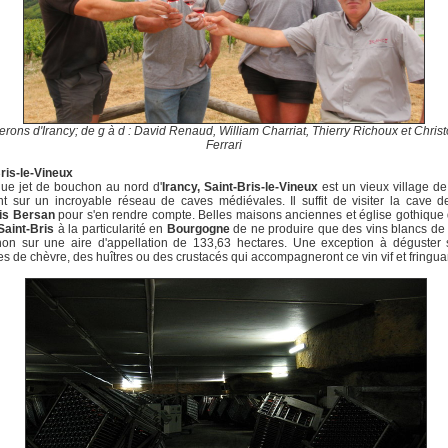
erons d'Irancy; de g à d : David Renaud, William Charriat, Thierry Richoux et Chris
Ferrari
ris-le-Vineux
ue jet de bouchon au nord d'
Irancy, Saint-Bris-le-Vineux
est un vieux village de
t sur un incroyable réseau de caves médiévales. Il suffit de visiter la cave 
is Bersan
pour s'en rendre compte. Belles maisons anciennes et église gothique 
Saint-Bris
à la particularité en
Bourgogne
de ne produire que des vins blancs de
non sur une aire d'appellation de 133,63 hectares. Une exception à déguster 
s de chèvre, des huîtres ou des crustacés qui accompagneront ce vin vif et fringua