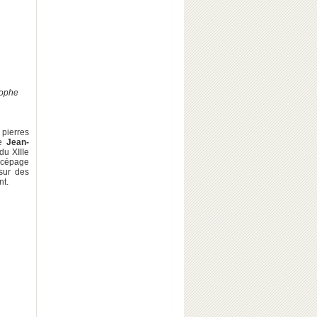
tophe
 pierres
de
Jean-
du XIIIe
 cépage
sur des
nt.