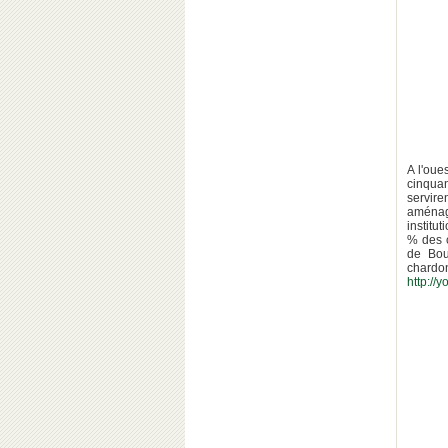
A l'oue
cinquan
servire
aménag
institu
% des c
de Bou
chardon
http:/