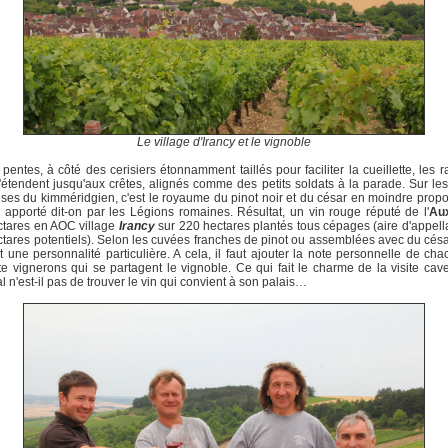
Le village d'Irancy et le vignoble
 pentes, à côté des cerisiers étonnamment taillés pour faciliter la cueillette, les 
'étendent jusqu'aux crêtes, alignés comme des petits soldats à la parade. Sur le
es du kimméridgien, c'est le royaume du pinot noir et du césar en moindre propor
apporté dit-on par les Légions romaines. Résultat, un vin rouge réputé de l'
Aux
ctares en AOC village
Irancy
sur 220 hectares plantés tous cépages (aire d'appell
tares potentiels). Selon les cuvées franches de pinot ou assemblées avec du césar
t une personnalité particulière. A cela, il faut ajouter la note personnelle de ch
e vignerons qui se partagent le vignoble. Ce qui fait le charme de la visite cave
al n'est-il pas de trouver le vin qui convient à son palais…