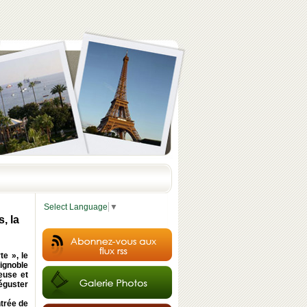
Select Language
▼
, la
e », le
ignoble
euse et
éguster
ntrée de