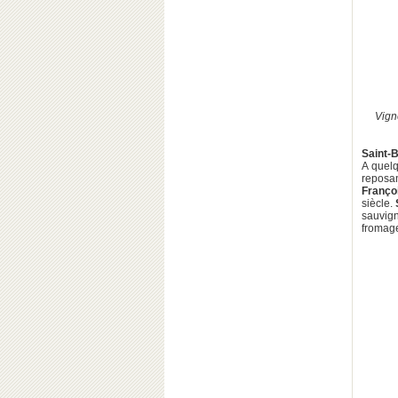
Vign
Saint-B
A quelq
reposan
Franço
siècle.
sauvig
fromage