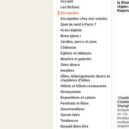
Accueil
la Bou
région
Les Brèves
Report
Escapades
Escapades chez nos voisins
Quoi de neuf à Paris ?
Actu-régions
Bons plans !
Jardins, parcs et zoos
Châteaux
Eglises et abbayes
Musées et galeries
Sites divers
Insolites
Gîtes, hébergements divers et
chambres d'hôtes
Hôtels et hôtels-restaurants
Restaurants
Expositions et salons
Chabli
Chabli
Festivals et fêtes
Shangh
Gourmandises
lorsque
on n'a
Savoir-faire
boutiq
Tendances
cordea
ampleme
Beauté-Bien être