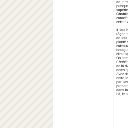
de terr
puisqu
supérie
Chabli
caracté
cette e
Il faut
règne s
de leur
planté 
coteau
bourgui
climati
On comp
Chablis
de la r
noms qu'
Avec de
entre l
par l'
prendre
dans la
Là, le 