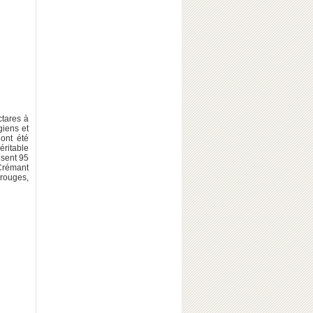
ctares à
giens et
 ont été
ritable
isent 95
 Crémant
rouges,