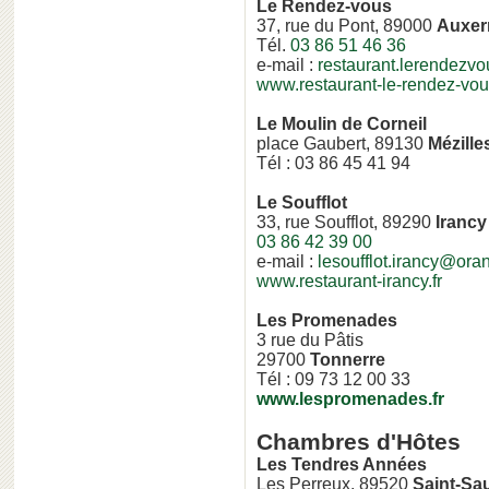
Le Rendez-vous
37, rue du Pont, 89000
Auxer
Tél.
03 86 51 46 36
e-mail :
restaurant.lerendezvo
www.restaurant-le-rendez-vous
Le Moulin de Corneil
place Gaubert, 89130
Mézille
Tél : 03 86 45 41 94
Le Soufflot
33, rue Soufflot, 89290
Irancy
03 86 42 39 00
e-mail :
lesoufflot.irancy@oran
www.restaurant-irancy.fr
Les Promenades
3 rue du Pâtis
29700
Tonnerre
Tél : 09 73 12 00 33
www.lespromenades.fr
Chambres d'Hôtes
Les Tendres Années
Les Perreux, 89520
Saint-Sa