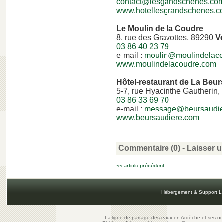
contact@lesgandschenes.co
www.hotellesgrandschenes.
Le Moulin de la Coudre
8, rue des Gravottes, 89290
V
03 86 40 23 79
e-mail :
moulin@moulindelac
www.moulindelacoudre.com
Hôtel-restaurant de La Beur
5-7, rue Hyacinthe Gautherin
03 86 33 69 70
e-mail :
message@beursaudie
www.beursaudiere.com
Commentaire (0) -
Laisser 
<< article précédent
Hébergement & Support L
La ligne de partage des eaux en Ardèche et ses oe