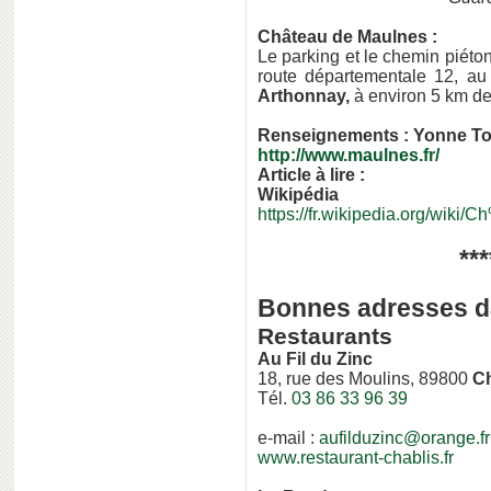
Château de Maulnes :
Le parking et le chemin piéton
route départementale 12, a
Arthonnay,
à environ 5 km d
Renseignements :
Yonne To
http://www.maulnes.fr/
Arti
cle à lire :
Wikipédia
https://fr.wikipedia.org/wi
***
Bonnes adresses d
Restaurants
Au Fil du Zinc
18, rue des Moulins, 89800
Ch
Tél.
03 86 33 96 39
e-mail :
aufilduzinc@orange.fr
www.restaurant-chablis.fr