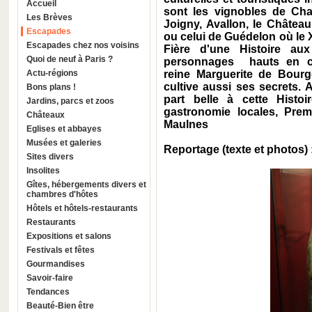
Accueil
sont les vignobles de Chab
Les Brèves
Joigny, Avallon, le Châtea
Escapades
ou celui de Guédelon où le X
Escapades chez nos voisins
Fière d'une Histoire au
Quoi de neuf à Paris ?
personnages hauts en co
Actu-régions
reine Marguerite de Bourg
cultive aussi ses secrets. A
Bons plans !
part belle à cette Histoi
Jardins, parcs et zoos
gastronomie locales, Prem
Châteaux
Maulnes
Eglises et abbayes
Musées et galeries
Reportage (texte et photos)
Sites divers
Insolites
Gîtes, hébergements divers et
chambres d'hôtes
Hôtels et hôtels-restaurants
Restaurants
Expositions et salons
Festivals et fêtes
Gourmandises
Savoir-faire
Tendances
Beauté-Bien être