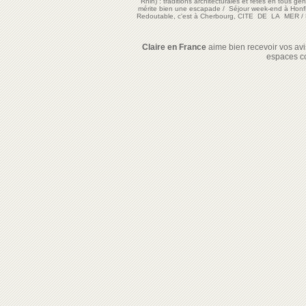
Rhin) : traditions architecturales et fêtes en tous ge
mérite bien une escapade
/
Séjour week-end à Honf
Redoutable, c'est à Cherbourg, CITE DE LA MER
/
Claire en France
aime bien recevoir vos avis
espaces c