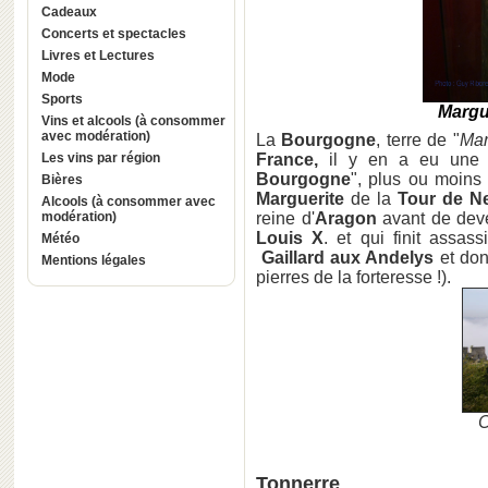
Cadeaux
Concerts et spectacles
Livres et Lectures
Mode
Sports
Margu
Vins et alcools (à consommer
avec modération)
La
Bourgogne
, terre de "
Mar
Les vins par région
France,
il y en a eu une 
Bourgogne
", plus ou moins 
Bières
Marguerite
de la
Tour de Ne
Alcools (à consommer avec
modération)
reine d'
Aragon
avant de dev
Louis X
. et qui finit assa
Météo
Gaillard aux Andelys
et dont
Mentions légales
pierres de la forteresse !).
C
Tonnerre