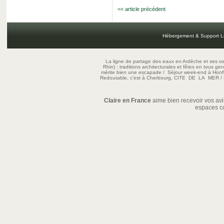
<< article précédent
Hébergement & Support L
La ligne de partage des eaux en Ardèche et ses oe
Rhin) : traditions architecturales et fêtes en tous ge
mérite bien une escapade
/
Séjour week-end à Honf
Redoutable, c'est à Cherbourg, CITE DE LA MER
/
Claire en France
aime bien recevoir vos avis
espaces c