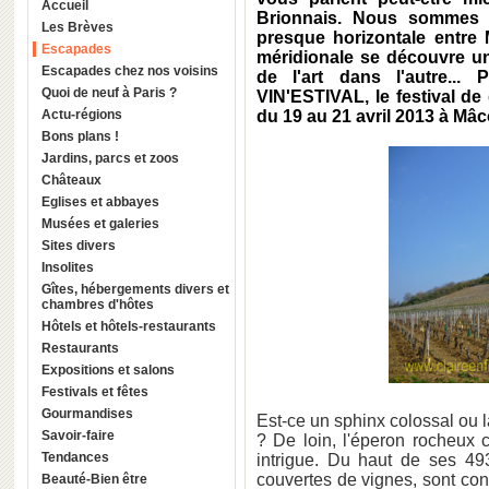
Accueil
Brionnais
. Nous sommes
Les Brèves
presque horizontale entre
Escapades
méridionale se découvre un
Escapades chez nos voisins
de l'art dans l'autre...
Quoi de neuf à Paris ?
VIN'ESTIVAL
, le festival 
Actu-régions
du
19 au 21 avril 2013
à
Mâc
Bons plans !
Jardins, parcs et zoos
Châteaux
Eglises et abbayes
Musées et galeries
Sites divers
Insolites
Gîtes, hébergements divers et
chambres d'hôtes
Hôtels et hôtels-restaurants
Restaurants
Expositions et salons
Festivals et fêtes
Gourmandises
Est-ce un sphinx colossal ou 
Savoir-faire
? De loin, l'éperon rocheu
Tendances
intrigue. Du haut de ses 493
couvertes de vignes, sont co
Beauté-Bien être