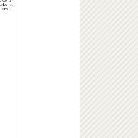
0-1871)
urbe
et
après la