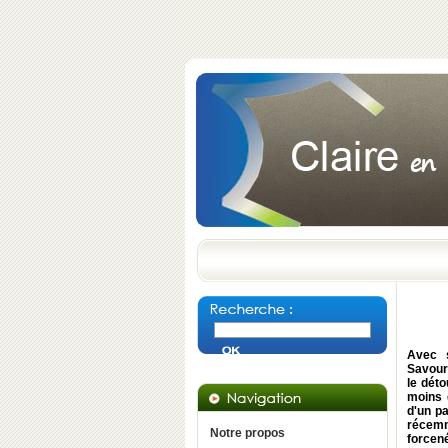
Avec s
Savour
le dét
moins 
d'un p
récemm
Notre propos
forcen