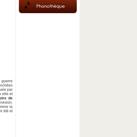
e guerre
ranchées
luée par
a ville et
toire de
nnexion,
Comme la
nt été et