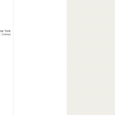
New York
, Colmar)