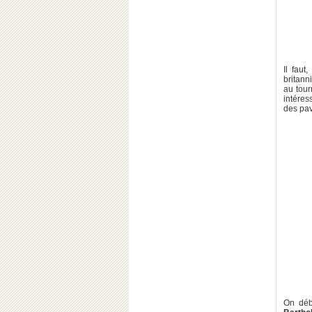
Il faut
britann
au tour
intéres
des pav
On déb