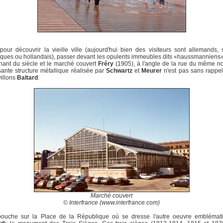
, pour découvrir la vieille ville (aujourd'hui bien des visiteurs sont allemands, 
iques ou hollandais), passer devant les opulents immeubles dits «haussmanniens»
nant du siècle et le marché couvert
Fréry
(1905), à l'angle de la rue du même n
sante structure métallique réalisée par
Schwartz
et
Meurer
n'est pas sans rappel
illons
Baltard
.
Marché couvert
© Interfrance (www.interfrance.com)
ouche sur la Place de la République où se dresse l'autre oeuvre emblémat