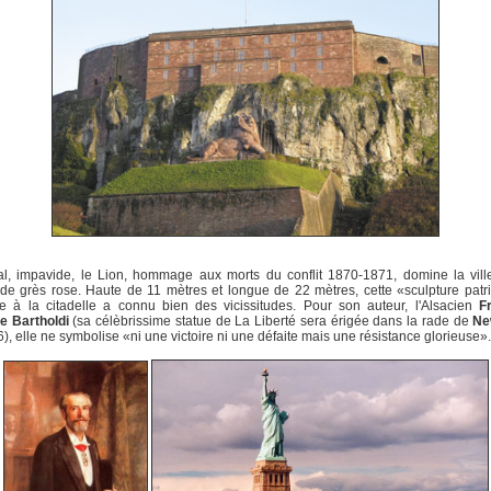
al, impavide, le Lion, hommage aux morts du conflit 1870-1871, domine la vill
e grès rose. Haute de 11 mètres et longue de 22 mètres, cette «sculpture patr
e à la citadelle a connu bien des vicissitudes. Pour son auteur, l'Alsacien
F
e Bartholdi
(sa célèbrissime statue de La Liberté sera érigée dans la rade de
Ne
), elle ne symbolise «ni une victoire ni une défaite mais une résistance glorieuse».