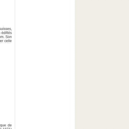
suisses,
 édifiés
om. Son
er celle
ique de