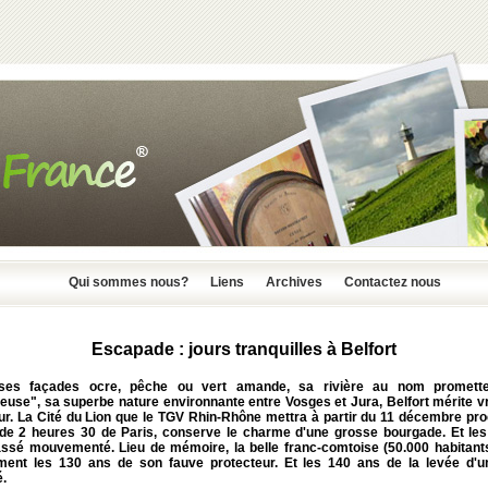
Qui sommes nous?
Liens
Archives
Contactez nous
Escapade : jours tranquilles à Belfort
es façades ocre, pêche ou vert amande, sa rivière au nom promette
euse", sa superbe nature environnante entre Vosges et Jura, Belfort mérite v
our. La Cité du Lion que le TGV Rhin-Rhône mettra à partir du 11 décembre pro
de 2 heures 30 de Paris, conserve le charme d'une grosse bourgade. Et les
assé mouvementé. Lieu de mémoire, la belle franc-comtoise (50.000 habitants)
ent les 130 ans de son fauve protecteur. Et les 140 ans de la levée d'u
é.