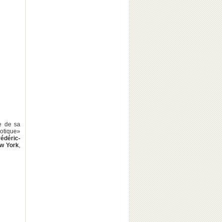
e de sa
iotique»
rédéric-
w York
,