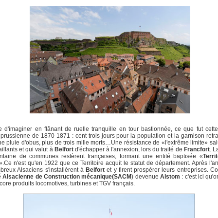
le d'imaginer en flânant de ruelle tranquille en tour bastionnée, ce que fut cett
 prussienne de 1870-1871 : cent trois jours pour la population et la garnison ret
e pluie d'obus, plus de trois mille morts…Une résistance de «l'extrême limite» sa
illants et qui valut à
Belfort
d'échapper à l'annexion, lors du traité de
Francfort
. L
ntaine de communes restèrent françaises, formant une entité baptisée «
Terri
».Ce n'est qu'en 1922 que ce Territoire acquit le statut de département. Après l'a
reux Alsaciens s'installèrent à
Belfort
et y firent prospérer leurs entreprises. 
é Alsacienne de Construction mécanique(SACM
) devenue
Alstom
: c'est ici qu'o
core produits locomotives, turbines et TGV français.