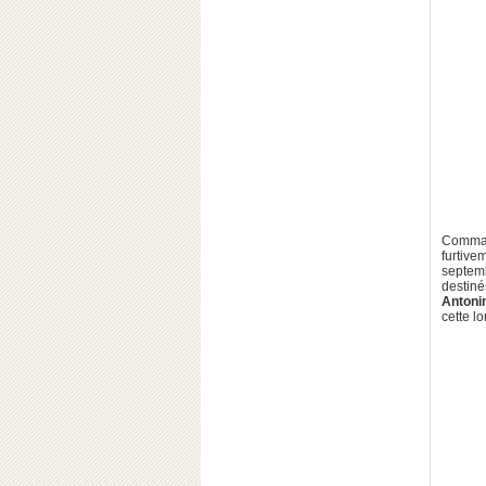
Comman
furtive
septem
destiné
Antoni
cette l