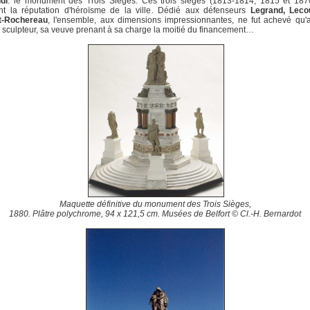
di
: le monument des Trois Sièges. Ces trois sièges (1813-1814, 1815 et 187
ent la réputation d'héroïsme de la ville. Dédié aux défenseurs
Legrand, Leco
t-Rochereau
, l'ensemble, aux dimensions impressionnantes, ne fut achevé qu'
 sculpteur, sa veuve prenant à sa charge la moitié du financement…
Maquette définitive du monument des Trois Sièges,
1880. Plâtre polychrome, 94 x 121,5 cm. Musées de Belfort © Cl.-H. Bernardot