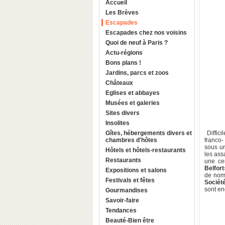
Accueil
Les Brèves
Escapades
Escapades chez nos voisins
Quoi de neuf à Paris ?
Actu-régions
Bons plans !
Jardins, parcs et zoos
Châteaux
Eglises et abbayes
Musées et galeries
Sites divers
Insolites
Gîtes, hébergements divers et
Diffici
chambres d'hôtes
franco-
sous un
Hôtels et hôtels-restaurants
les assa
Restaurants
une ce
Belfort
Expositions et salons
de nomb
Festivals et fêtes
Sociét
sont en
Gourmandises
Savoir-faire
Tendances
Beauté-Bien être