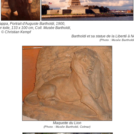
appa, Portrait d'Auguste Bartholdi, 1900,
ur toile, 133 x 100 cm,
Coll. Musée Bartholdi,
, © Christian Kempf
Bartholdi et sa statue de la Liberté à 
(Photo : Musée Bartholdi
Maquette du Lion
(Photo : Musée Bartholdi, Colmar)