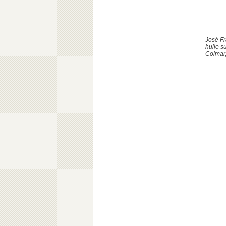
José Fr
huile s
Colmar