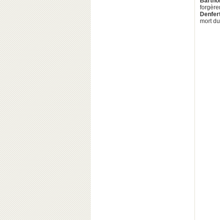
Barthol
forgèr
Denfer
mort du