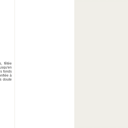
, fêtée
jusqu'en
es fonds
onfiée à
ns doute