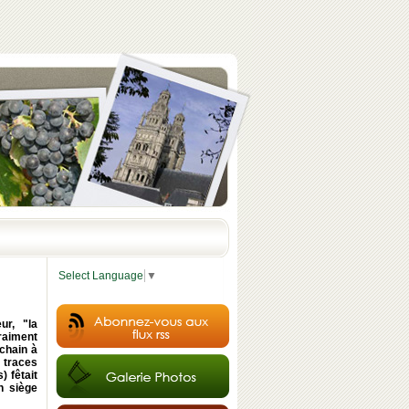
Select Language
▼
ur, "la
raiment
chain à
 traces
 fêtait
n siège