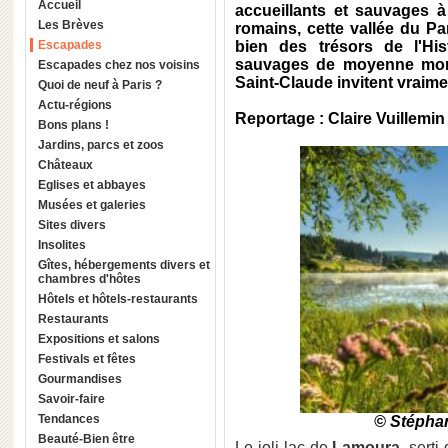
Accueil
accueillants et sauvages à
Les Brèves
romains, cette vallée du P
Escapades
bien des trésors de l'Hi
sauvages de moyenne mont
Escapades chez nos voisins
Saint-Claude invitent vraim
Quoi de neuf à Paris ?
Actu-régions
Reportage : Claire Vuillemin
Bons plans !
Jardins, parcs et zoos
Châteaux
Eglises et abbayes
Musées et galeries
Sites divers
Insolites
Gîtes, hébergements divers et
chambres d'hôtes
Hôtels et hôtels-restaurants
Restaurants
Expositions et salons
Festivals et fêtes
Gourmandises
Savoir-faire
Tendances
© Stépha
Beauté-Bien être
Le joli lac de
Lamoura
, sert