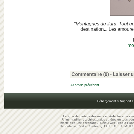
"Montagnes du Jura, Tout 
destination... Les amoureu
mo
Commentaire (0) -
Laisser 
<< article précédent
Hébergement & Support L
La ligne de partage des eaux en Ardèche et ses oe
Rhin) : traditions architecturales et fêtes en tous ge
mérite bien une escapade
/
Séjour week-end à Honf
Redoutable, c'est à Cherbourg, CITE DE LA MER
/