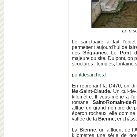
La pis
Le sanctuaire a fait l'obj
permettent aujourd'hui de fair
des
Séquanes
. Le
Pont d
majeure du site. Du pont, on 
structures : temples, fontaine 
pontdesarches.fr
En reprenant la D470, en di
lès-Saint-Claude.
Un cul-de-s
kilomètre. Il vous mène à l'u
romane
Saint-Romain-de-
afflue un grand nombre de pè
éperon rocheux, elle domine 
vallée de la
Bienne
, enchâss
La
Bienne
, un affluent de l'
kilomètres une série de go