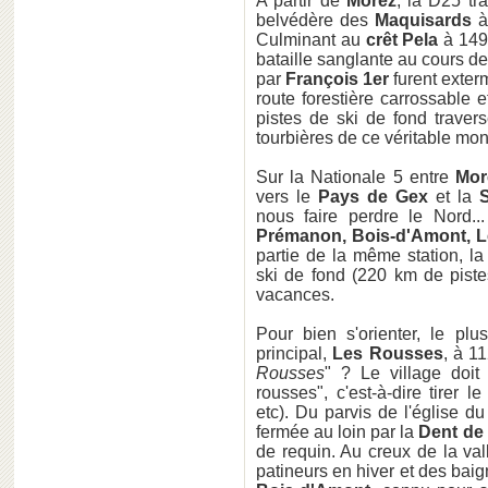
A partir de
Morez
, la D25 tr
belvédère des
Maquisards
Culminant au
crêt Pela
à 1495
bataille sanglante au cours d
par
François 1er
furent exter
route forestière carrossable
pistes de ski de fond traverse
tourbières de ce véritable mo
Sur la Nationale 5 entre
Mor
vers le
Pays de Gex
et la
S
nous faire perdre le Nord.
Prémanon, Bois-d'Amont, 
partie de la même station, la
ski de fond (220 km de piste
vacances.
Pour bien s'orienter, le pl
principal,
Les Rousses
, à 1
Rousses
" ? Le village doi
rousses", c'est-à-dire tirer l
etc). Du parvis de l'église d
fermée au loin par la
Dent de
de requin. Au creux de la val
patineurs en hiver et des baig