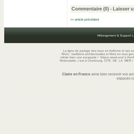
Commentaire (0) -
Laisser 
<< article précédent
Hébergement & Support L
La ligne de partage des eaux en Ardèche et ses oe
Rhin) : traditions architecturales et fêtes en tous ge
mérite bien une escapade
/
Séjour week-end à Honf
Redoutable, c'est à Cherbourg, CITE DE LA MER
/
Claire en France
aime bien recevoir vos avis
espaces c