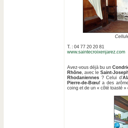
Cellul
T. : 04 77 20 20 81
www.saintecroixenjarez.com
Avez-vous déjà bu un
Condri
Rhône
, avec le
Saint-Josep
Rhodaniennes
? Celui d'
Al
Pierre-de-Bœu
f a des arôme
coing et de un « côté toasté » 