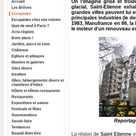
On l'imagine grise et froi
Accueil
glacial, Saint-Etienne ex
Les Brèves
grandes villes peuvent lui e
Escapades
principales industries (le d
Escapades chez nos voisins
1983, Manufrance en 86, la
Quoi de neuf à Paris ?
le moteur d'un renouveau e
Actu-régions
Bons plans !
Jardins, parcs et zoos
Châteaux
Eglises et abbayes
Musées et galeries
Sites divers
Insolites
Gîtes, hébergements divers et
chambres d'hôtes
Hôtels et hôtels-restaurants
Restaurants
Expositions et salons
Festivals et fêtes
Gourmandises
Reportag
Savoir-faire
Tendances
Beauté-Bien être
La région de
Saint Etienne
es