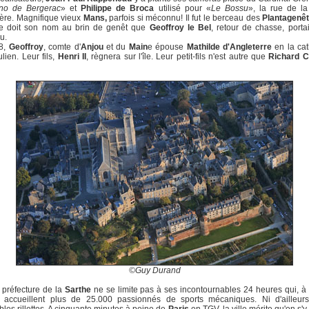
no de Bergerac
» et
Philippe de Broca
utilisé pour «
Le Bossu
», la rue de la
ère. Magnifique vieux
Mans,
parfois si méconnu! Il fut le berceau des
Plantagenêt
ie doit son nom au brin de genêt que
Geoffroy le Bel
, retour de chasse, porta
u.
8,
Geoffroy
, comte d'
Anjou
et du
Main
e épouse
Mathilde d'Angleterre
en la cat
ulien. Leur fils,
Henri II
, règnera sur l'île. Leur petit-fils n'est autre que
Richard 
©Guy Durand
 préfecture de la
Sarthe
ne se limite pas à ses incontournables 24 heures qui, 
n, accueillent plus de 25.000 passionnés de sports mécaniques. Ni d'ailleur