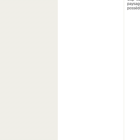
paysage
possède