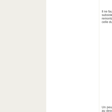
Il ne f
subsis
remonta
celle d
Un peu 
au des