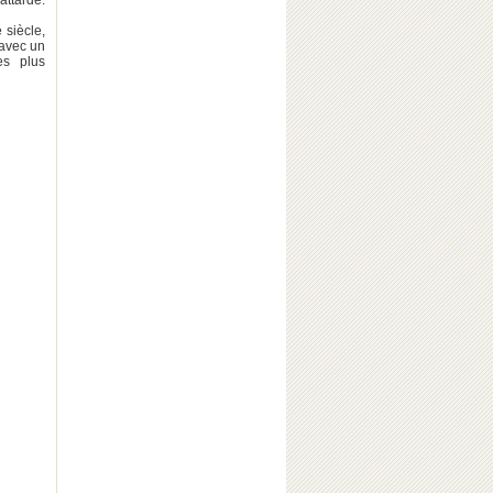
attarde.
 siècle,
 avec un
es plus