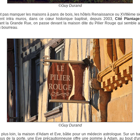
©Guy Durand
aut pas manquer les maisons à pans de bois, les hôtels Renaissance ou XVIIIème si
tent intra muros, dans ce cœur historique baptisé, depuis 2003,
Cité Plantage
nt la Grande Rue, on passe devant la maison dite du Pilier Rouge qui semble a
u bourreau.
©Guy Durand
plus loin, la maison d'Adam et Eve, bâtie pour un médecin astrologue. Sur un bas
sus de la porte, une Eve précautionneuse offre une pomme à Adam, au bout d'un