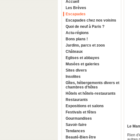
Accueil
Les Brèves
Escapades
Escapades chez nos voisins
Quoi de neuf à Paris ?
Actu-régions
Bons plans !
Jardins, parcs et zoos
Châteaux
Eglises et abbayes
Musées et galeries
Sites divers
Insolites
Gîtes, hébergements divers et
chambres d'hôtes
Hôtels et hôtels-restaurants
Restaurants
Expositions et salons
Festivals et fêtes
Gourmandises
Savoir-faire
Le Ma
Tendances
Rien d'
Beauté-Bien être
autres 