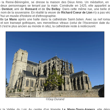
 la Reine-Bérengère, se dresse la maison des Deux Amis. Un médaillon, en 
 deux personnages se tenant par la main. Construite en 1425, elle appartint a
s Denisot
, ami de
Ronsard
et de
Du Bellay
. Dans cette même rue, une belle 
e nom de la souveraine. En réalité la veuve de
Richard Coeur de Lion
n'y a pas véc
'hui un musée d'histoire et d'ethnographie.
tte
Le Mans
après une halte dans la cathédrale Saint-Julien. Avec sa nef rom
et son transept gothiques, ses merveilleux vitraux (celui de l'Ascension date d
et c'est le plus ancien au monde in situ), la cathédrale reste à redécouvrir.
©Guy Durand
r la Vallée du Loir. Au centre d'un triangle
Le Mans-Tours-Angers
, elle dér