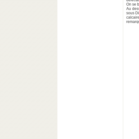
délecta
On se b
Au dess
sous Di
calcai
remarqu