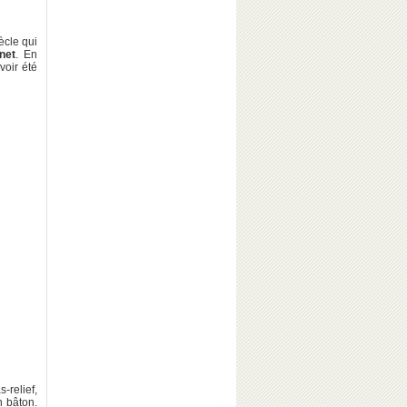
ècle qui
net
. En
voir été
-relief,
 bâton.