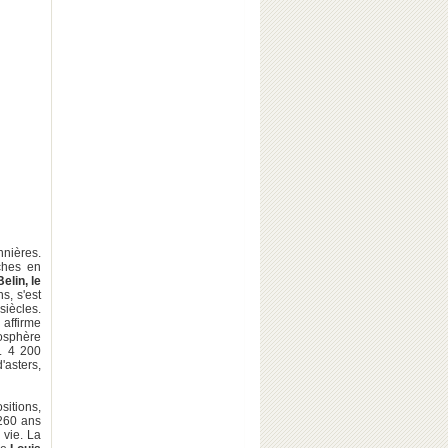
nnières.
ches en
elin, le
s, s'est
siècles.
, affirme
osphère
x. 4 200
'asters,
sitions,
 260 ans
vie. La