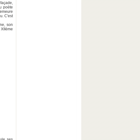
façade,
u poète
demeure
u. C'est
ane, son
u XIIème
oule ses