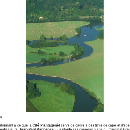
ns
étonnant à ce que la
Cité Plantagenêt
serve de cadre à des films de cape et d'épé
réalisateurs,
Jean-Paul Rappeneau
y a planté ses caméras place du Cardinal Gre