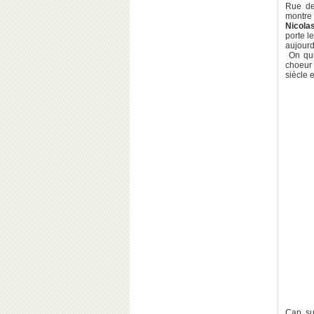
Rue de
montre
Nicola
porte l
aujourd
On qui
choeur 
siècle 
Cap su