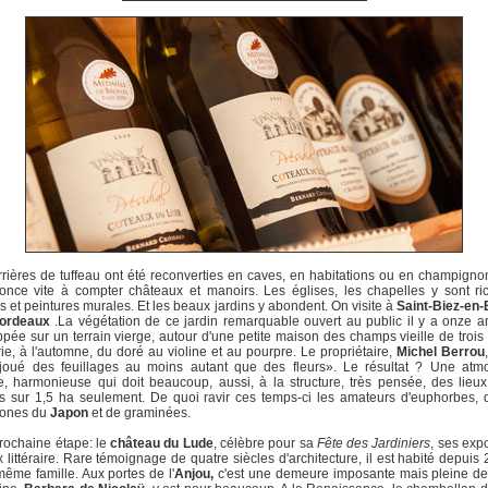
rières de tuffeau ont été reconverties en caves, en habitations ou en champigno
once vite à compter châteaux et manoirs. Les églises, les chapelles y sont ri
s et peintures murales. Et les beaux jardins y abondent. On visite à
Saint-Biez-en-B
Bordeaux
.La végétation de ce jardin remarquable ouvert au public il y a onze an
pée sur un terrain vierge, autour d'une petite maison des champs vieille de trois 
rie, à l'automne, du doré au violine et au pourpre. Le propriétaire,
Michel Berrou
 joué des feuillages au moins autant que des fleurs». Le résultat ? Une atm
te, harmonieuse qui doit beaucoup, aussi, à la structure, très pensée, des lieu
 sur 1,5 ha seulement. De quoi ravir ces temps-ci les amateurs d'euphorbes, d
ones du
Japon
et de graminées.
rochaine étape: le
château du Lude
, célèbre pour sa
Fête des Jardiniers
, ses expo
x littéraire. Rare témoignage de quatre siècles d'architecture, il est habité depuis
même famille. Aux portes de l'
Anjou,
c'est une demeure imposante mais pleine de 