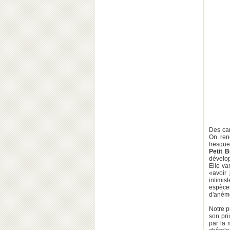
Des car
On ren
fresque
Petit 
dévelop
Elle va
«avoir
intimis
espèces
d'aném
Notre p
son pri
par la 