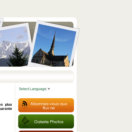
Select Language
▼
es plus
quarante