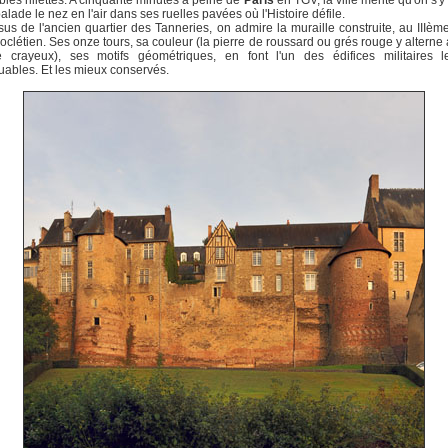
bles rillettes. A cinquante minutes à peine de
Paris
en TGV, la ville mérite qu'on s'y 
alade le nez en l'air dans ses ruelles pavées où l'Histoire défile.
us de l'ancien quartier des Tanneries, on admire la muraille construite, au IIIème
oclétien. Ses onze tours, sa couleur (la pierre de roussard ou grés rouge y alterne
re crayeux), ses motifs géométriques, en font l'un des édifices militaires l
ables. Et les mieux conservés.