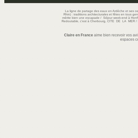
La ligne de partage des eaux en Ardèche et ses oe
Rhin) : traditions architecturales et fêtes en tous ge
mérite bien une escapade
/
Séjour week-end à Honf
Redoutable, c'est à Cherbourg, CITE DE LA MER
/
Claire en France
aime bien recevoir vos avis
espaces c