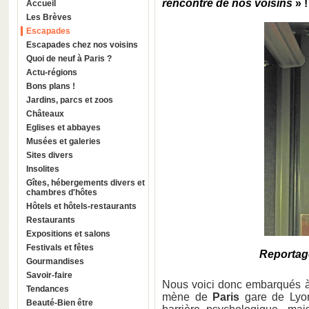
rencontre de nos voisins
» !
Accueil
Les Brèves
Escapades
Escapades chez nos voisins
Quoi de neuf à Paris ?
Actu-régions
Bons plans !
Jardins, parcs et zoos
Châteaux
Eglises et abbayes
Musées et galeries
Sites divers
Insolites
Gîtes, hébergements divers et
chambres d'hôtes
Hôtels et hôtels-restaurants
Restaurants
Expositions et salons
Festivals et fêtes
Reportag
Gourmandises
Savoir-faire
Nous voici donc embarqués à
Tendances
mène de
Paris
gare de Ly
Beauté-Bien être