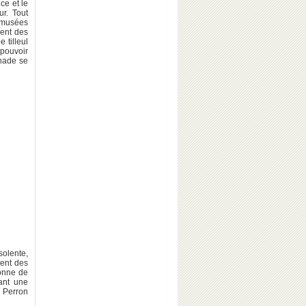
ce et le
ur. Tout
s musées
vent des
 tilleul
pouvoir
enade se
olente,
ment des
lonne de
ant une
e Perron