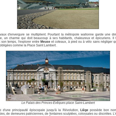
avaux d'envergure se multiplient. Pourtant la métropole wallonne garde une di
, un charme qui doit beaucoup à ses habitants, chaleureux et épicuriens. ll 
 son temps, l'explorer entre
Meuse
et coteaux, à pied ou à vélo sans négliger 
obligées comme la Place Saint Lambert.
Le Palais des Princes-Evêques place Saint-Lambert
e d'une principauté épiscopale jusqu'à la Révolution,
Liège
possède bon nom
ales, de demeures patriciennes, de fontaines sculptées, colossales ou discrètes. L'