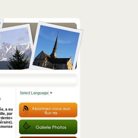
Select Language
▼
e
ée, a eu
lle, par
ardente»
raire).
immense