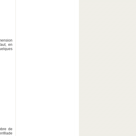
mension
faut, en
quelques
bre de
enfilade