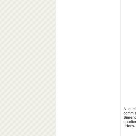
A quel
commiss
Simen
quartie
:
Hors-