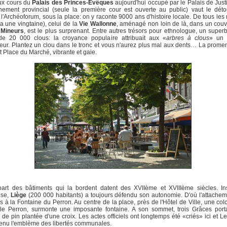
ux cours du
Palais des Princes-Evêques
aujourd'hui occupé par le Palais de Justi
ement provincial (seule la première cour est ouverte au public) vaut le déto
'Archéoforum, sous la place: on y raconte 9000 ans d'histoire locale. De tous le
n a une vingtaine), celui de la
Vie Wallonne
, aménagé non loin de là, dans un cou
 Mineurs
, est le plus surprenant. Entre autres trésors pour ethnologue, un superbe
de 20 000 clous: la croyance populaire attribuait aux «
arbres à clous
» un 
eur. Plantez un clou dans le tronc et vous n'aurez plus mal aux dents… La prom
t Place du Marché, vibrante et gaie.
part des bâtiments qui la bordent datent des XVIIème et XVIIIème siècles. Ins
use,
Liège
(200 000 habitants) a toujours défendu son autonomie. D'où l'attache
s à la Fontaine du Perron. Au centre de la place, près de l'Hôtel de Ville, une co
, le Perron, surmonte une imposante fontaine. A son sommet, trois Grâces port
e pin plantée d'une croix. Les actes officiels ont longtemps été «criés» ici et L
enu l'emblème des libertés communales.