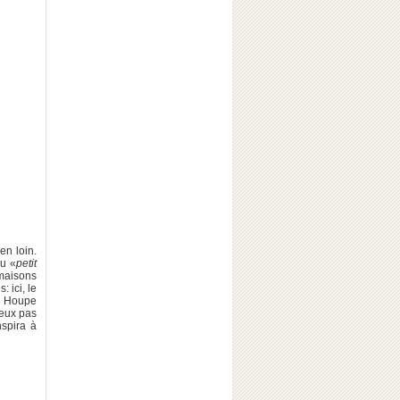
en loin.
du «
petit
maisons
 ici, le
la Houpe
deux pas
nspira à