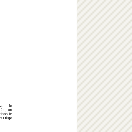
vant le
nfos, un
 dans le
ux
Liège