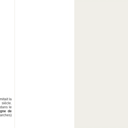
itait la
 siècle.
 dans le
gne de
arches)