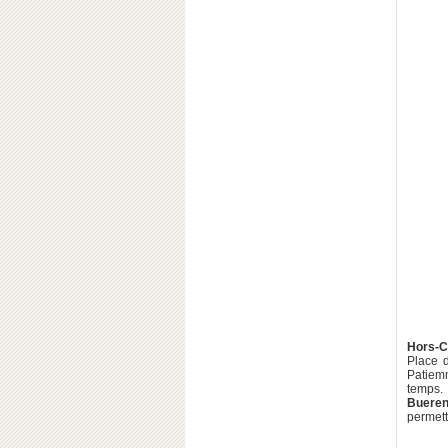
Hors-C
Place d
Patiemm
temps. 
Buere
permett