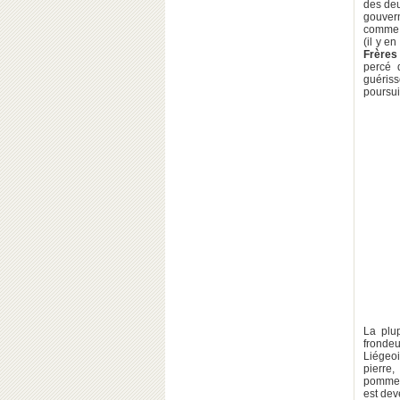
des de
gouvern
comme l
(il y e
Frères
percé 
guériss
poursui
La plu
fronde
Liégeoi
pierre
pomme d
est dev