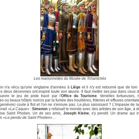
Les marionnettes du Musée de Tchantchès
ain n'a vécu qu'une vingtaine d'années à
Liège
et il n'y est retourné que de loin 
s deux décennies ont inspiré toute son œuvre. Il faut mettre ses pas dans ceux 
suivre le jeu de piste tracé par l'
Office du Tourisme
. Venelles tortueuses, 
s ou beaux hôtels noircis par la fumée des houillères, friteries et effluves orientales:
genièvre) coule à flot et l'on ne s'ennuie pas. Le plus saissisant ? L'impasse de 
enait «
La Caque
» :
Simenon
y refaisait le monde avec des artistes de son âge, à 
lise Saint Pholien. Un de ses amis,
Joseph Kleine
, s'y pendit. Un drame qui i
in «
Le pendu de Saint Pholien
»…