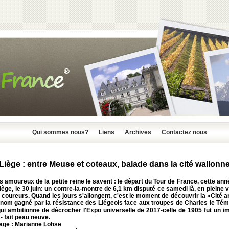
Qui sommes nous?
Liens
Archives
Contactez nous
Liège : entre Meuse et coteaux, balade dans la cité wallonn
s amoureux de la petite reine le savent : le départ du Tour de France, cette ann
Liège, le 30 juin: un contre-la-montre de 6,1 km disputé ce samedi là, en pleine vi
 coureurs. Quand les jours s'allongent, c'est le moment de découvrir la «Cité 
rnom gagné par la résistance des Liégeois face aux troupes de Charles le Témé
qui ambitionne de décrocher l'Expo universelle de 2017-celle de 1905 fut un 
 fait peau neuve.
age : Marianne Lohse