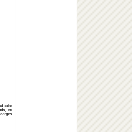
ut autre
ois
, en
eorges