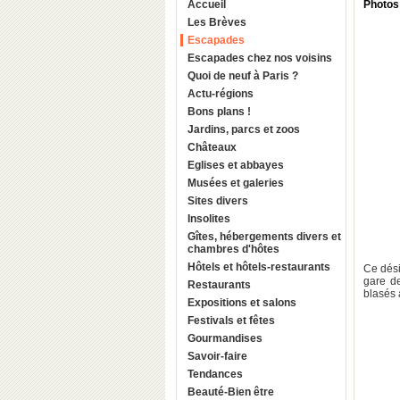
Accueil
Photos 
Les Brèves
Escapades
Escapades chez nos voisins
Quoi de neuf à Paris ?
Actu-régions
Bons plans !
Jardins, parcs et zoos
Châteaux
Eglises et abbayes
Musées et galeries
Sites divers
Insolites
Gîtes, hébergements divers et
chambres d'hôtes
Hôtels et hôtels-restaurants
Ce dési
gare d
Restaurants
blasés 
Expositions et salons
Festivals et fêtes
Gourmandises
Savoir-faire
Tendances
Beauté-Bien être