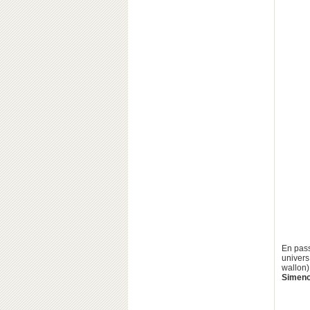
En pass
univer
wallon
Simen