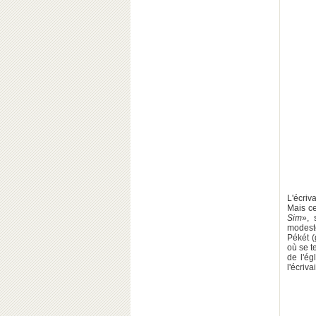
L'écriv
Mais ce
Sim
», 
modeste
Pékét (
où se t
de l'ég
l'écriva