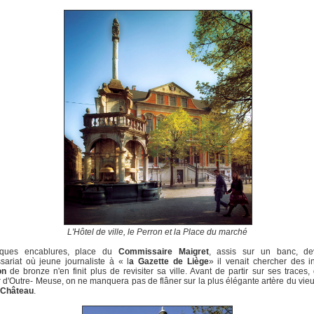
L'Hôtel de ville, le Perron et la Place du marché
ques encablures, place du
Commissaire Maigret
, assis sur un banc, de
ariat où jeune journaliste à « l
a Gazette de Liège
» il venait chercher des i
on
de bronze n'en finit plus de revisiter sa ville. Avant de partir sur ses traces,
r d'Outre- Meuse, on ne manquera pas de flâner sur la plus élégante artère du vie
 Château
.