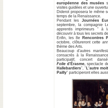
européenne des musées
s
visites guidées et une ouvertu
Diderot proposera le même s
temps de la Renaissance.
Pendant les
Journées Eu
septembre, la compagnie Le
apprentis imprimeurs " à l
découvrir à tous les secrets de
Enfin, les 8e
Rencontres 
octobre, clôtureront cette a
thème des Arts.
Beaucoup d'autres manifest
consacrés à la Renaissance
participatif, concert dans
Folie
d'Érasme,
spectacle d
Hallebardiers
", "
L'autre moit
Pailly
" participeront elles aus