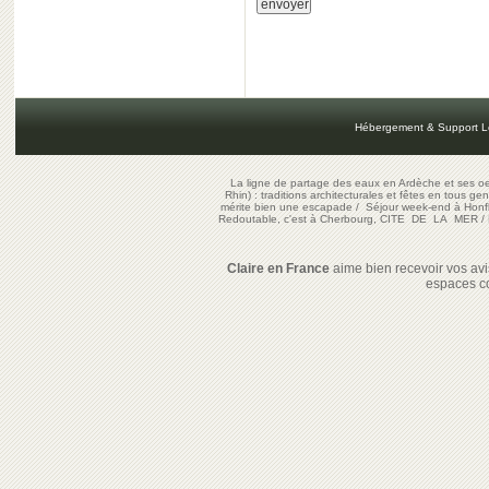
Hébergement & Support L
La ligne de partage des eaux en Ardèche et ses oe
Rhin) : traditions architecturales et fêtes en tous ge
mérite bien une escapade
/
Séjour week-end à Honf
Redoutable, c'est à Cherbourg, CITE DE LA MER
/
Claire en France
aime bien recevoir vos avis
espaces c