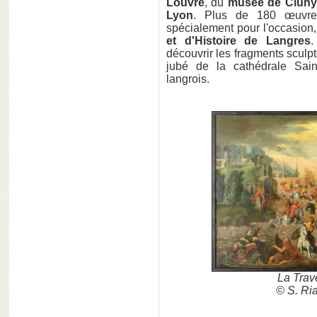
Louvre
, du
musée de Cluny
Lyon
. Plus de 180 œuvres
spécialement pour l'occasion
et d'Histoire de Langres
.
découvrir
les fragments sculpt
jubé de la cathédrale Sai
langrois.
La Trav
© S. Ria