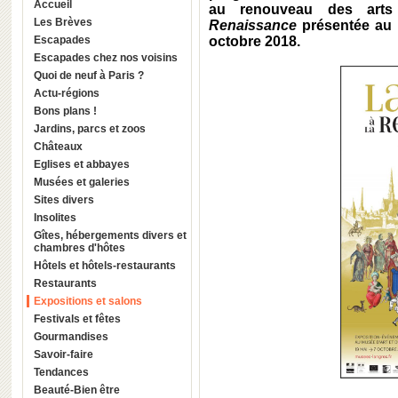
Accueil
au renouveau des arts
Les Brèves
Renaissance
présentée au m
Escapades
octobre 2018.
Escapades chez nos voisins
Quoi de neuf à Paris ?
Actu-régions
Bons plans !
Jardins, parcs et zoos
Châteaux
Eglises et abbayes
Musées et galeries
Sites divers
Insolites
Gîtes, hébergements divers et
chambres d'hôtes
Hôtels et hôtels-restaurants
Restaurants
Expositions et salons
Festivals et fêtes
Gourmandises
Savoir-faire
Tendances
Beauté-Bien être