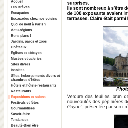
Accueil
surprises.
Les Brèves
Ils sont nombreux à s'être 
Escapades
de 100 exposants avaient in
terrasses.
Claire
était parmi 
Escapades chez nos voisins
Quoi de neuf à Paris ?
Actu-régions
Bons plans !
Jardins, parcs et zoos
Châteaux
Eglises et abbayes
Musées et galeries
Sites divers
Insolites
Gîtes, hébergements divers et
chambres d'hôtes
Hôtels et hôtels-restaurants
Photo
Restaurants
Verdure des feuilles, brun d
Expositions et salons
nouveautés des pépinières do
Festivals et fêtes
Guyon"
, présentée par son cré
Gourmandises
Savoir-faire
Tendances
Beauté-Bien être