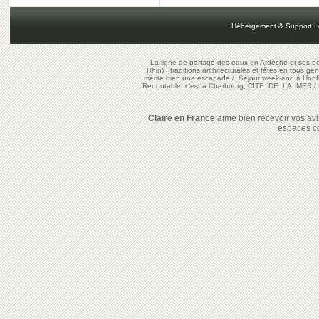
Hébergement & Support L
La ligne de partage des eaux en Ardèche et ses oe
Rhin) : traditions architecturales et fêtes en tous ge
mérite bien une escapade
/
Séjour week-end à Honf
Redoutable, c'est à Cherbourg, CITE DE LA MER
/
Claire en France
aime bien recevoir vos avis
espaces c