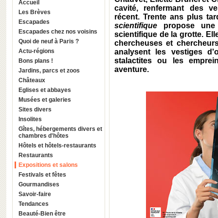
Accueil
cavité, renfermant des ve
Les Brèves
récent. Trente ans plus tar
Escapades
scientifique
propose une i
Escapades chez nos voisins
scientifique de la grotte. El
Quoi de neuf à Paris ?
chercheuses et chercheur
Actu-régions
analysent les vestiges d'
stalactites ou les emprei
Bons plans !
aventure.
Jardins, parcs et zoos
Châteaux
Eglises et abbayes
Musées et galeries
Sites divers
Insolites
Gîtes, hébergements divers et
chambres d'hôtes
Hôtels et hôtels-restaurants
Restaurants
Expositions et salons
Festivals et fêtes
Gourmandises
Savoir-faire
Tendances
Beauté-Bien être