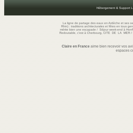
Hébergement & Support L
La ligne de partage des eaux en Ardèche et ses oe
Rhin) : traditions architecturales et fêtes en tous ge
mérite bien une escapade
/
Séjour week-end à Honf
Redoutable, c'est à Cherbourg, CITE DE LA MER
/
Claire en France
aime bien recevoir vos avis
espaces c