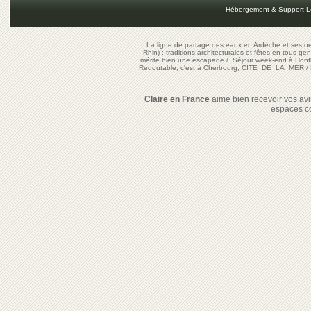
Hébergement & Support L
La ligne de partage des eaux en Ardèche et ses oe
Rhin) : traditions architecturales et fêtes en tous ge
mérite bien une escapade
/
Séjour week-end à Honf
Redoutable, c'est à Cherbourg, CITE DE LA MER
/
Claire en France
aime bien recevoir vos avis
espaces c