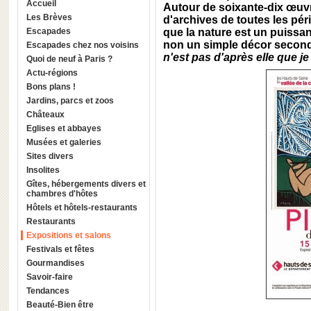
Accueil
Autour de soixante-dix œuv
Les Brèves
d'archives de toutes les pé
Escapades
que la nature est un puissan
non un simple décor seconda
Escapades chez nos voisins
n'est pas d'après elle que je 
Quoi de neuf à Paris ?
Actu-régions
Bons plans !
Jardins, parcs et zoos
Châteaux
Eglises et abbayes
Musées et galeries
Sites divers
Insolites
Gîtes, hébergements divers et
chambres d'hôtes
Hôtels et hôtels-restaurants
Restaurants
Expositions et salons
Festivals et fêtes
Gourmandises
Savoir-faire
Tendances
Beauté-Bien être