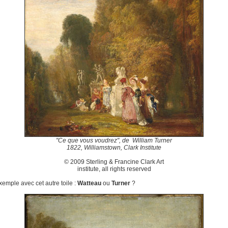
"Ce que vous voudrez", de William Turner
1822, Williamstown, Clark Institute
© 2009 Sterling & Francine Clark Art
institute, all rights reserved
xemple avec cet autre toile :
Watteau
ou
Turner
?