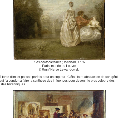
"Les deux cousines", Watteau, 1716
Paris, musée du Louvre
© Rmn/ Hervé Lewandowski
 à force d'imiter passait parfois pour un copieur. C'était faire abstraction de son gén
qui l'a conduit à faire la synthèse des influences pour devenir le plus célèbre des
stes britanniques.