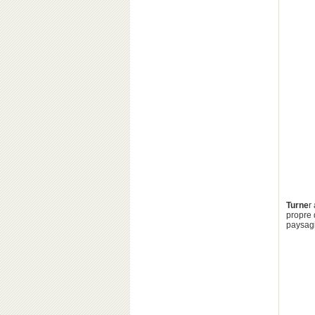
Turne
r
propre 
paysagi