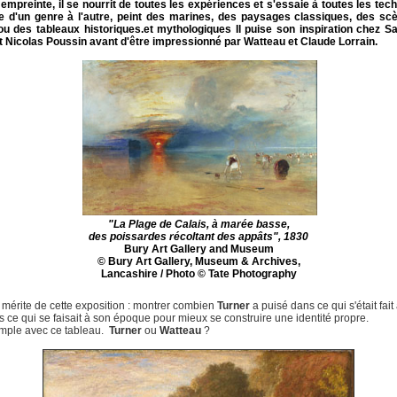
empreinte, il se nourrit de toutes les expériences et s'essaie à toutes les tec
se d'un genre à l'autre, peint des marines, des paysages classiques, des sc
ou des tableaux historiques.et mythologiques Il puise son inspiration chez
Sa
t
Nicolas Poussin
avant d'être impressionné par
Watteau et Claude Lorrain
.
"La Plage de Calais, à marée basse,
des poissardes récoltant des appâts", 1830
Bury Art Gallery and Museum
© Bury Art Gallery, Museum & Archives,
Lancashire / Photo © Tate Photography
e mérite de cette exposition : montrer combien
Turner
a puisé dans ce qui s'était fait
ns ce qui se faisait à son époque pour mieux se construire une identité propre.
mple avec ce tableau.
Turner
ou
Watteau
?