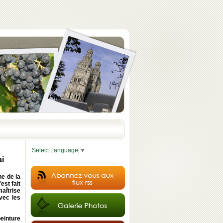
Select Language
▼
ai
ne de la
est fait
aîtrise
vec les
peinture