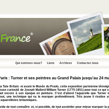
Qui sommes nous?
Liens
Archives
Contactez nous
aris : Turner et ses peintres au Grand Palais jusqu'au 24 m
la
Tate Britain
et avant le
Musée du Prado
, cette exposition parisienne témoig
ieuse curiosité de
Joseph Mallord William Turner
(1775-1851) pour tout ce qui s'
fait encore à son époque en peinture. C'est d'abord l'aquarelle que
Turner
m
tout, une technique qui va le marquer profondément. Très jeune il rivalise a
aquarellistes britanniques.
vide de tout connaître et, si possible, de tout assimiler pour mieux marquer la 