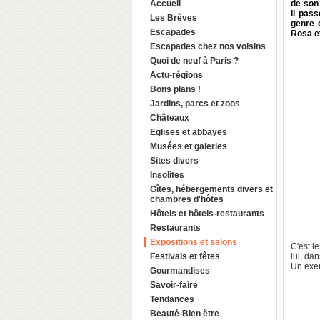
Accueil
de son 
Il pas
Les Brèves
genre 
Escapades
Rosa
e
Escapades chez nos voisins
Quoi de neuf à Paris ?
Actu-régions
Bons plans !
Jardins, parcs et zoos
Châteaux
Eglises et abbayes
Musées et galeries
Sites divers
Insolites
Gîtes, hébergements divers et
chambres d'hôtes
Hôtels et hôtels-restaurants
Restaurants
Expositions et salons
C'est l
Festivals et fêtes
lui, da
Un exe
Gourmandises
Savoir-faire
Tendances
Beauté-Bien être