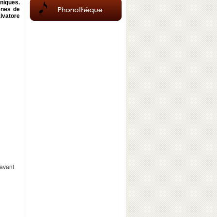
hniques.
ènes de
lvatore
 avant