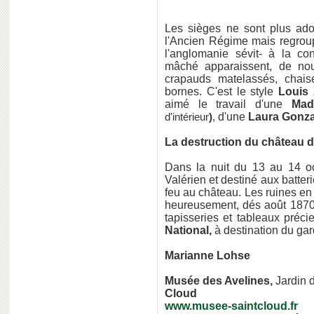
Les sièges ne sont plus ad
l'Ancien Régime mais regroupé
l'anglomanie sévit- à la co
mâché apparaissent, de nou
crapauds matelassés, chaise
bornes. C'est le style
Louis 
aimé le travail d'une
Mad
d'une
Laura Gonza
d'intérieur
)
,
La destruction du château 
Dans la nuit du 13 au 14 oc
Valérien et destiné aux batter
feu au château. Les ruines en
heureusement, dés août 1870
tapisseries et tableaux préc
National,
à destination du ga
Marianne Lohse
Musée des Avelines,
Jardin 
Cloud
www.musee-saintcloud.fr