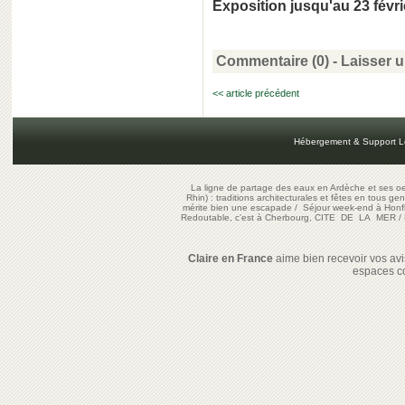
Exposition jusqu'au 23 févri
Commentaire (0) -
Laisser 
<< article précédent
Hébergement & Support L
La ligne de partage des eaux en Ardèche et ses oe
Rhin) : traditions architecturales et fêtes en tous ge
mérite bien une escapade
/
Séjour week-end à Honf
Redoutable, c'est à Cherbourg, CITE DE LA MER
/
Claire en France
aime bien recevoir vos avis
espaces c