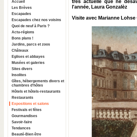
très actuelle que ne désav
Accueil
l'année, Laura Gonzalèz
Les Brèves
Escapades
Visite avec Marianne Lohse
Escapades chez nos voisins
Quoi de neuf à Paris ?
Actu-régions
Bons plans !
Jardins, parcs et zoos
Châteaux
Eglises et abbayes
Musées et galeries
Sites divers
Insolites
Gîtes, hébergements divers et
chambres d'hôtes
Hôtels et hôtels-restaurants
Restaurants
Expositions et salons
Festivals et fêtes
Gourmandises
Savoir-faire
Tendances
Beauté-Bien être