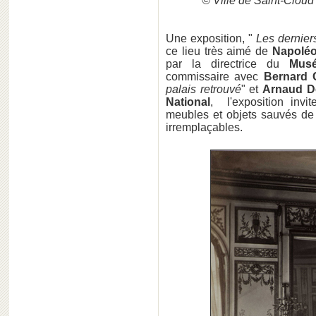
© Ville de Saint-Cloud
Une exposition, "
Les dernier
ce lieu très aimé de
Napoléon
par la directrice du
Musé
commissaire avec
Bernard C
palais retrouvé
" et
Arnaud D
National
, l'exposition inv
meubles et objets sauvés de 
irremplaçables.