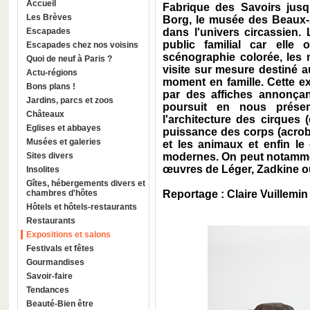
Accueil
Fabrique des Savoirs jusq
Les Brèves
Borg, le musée des Beaux-
Escapades
dans l'univers circassien. 
public familial car elle 
Escapades chez nos voisins
scénographie colorée, les 
Quoi de neuf à Paris ?
visite sur mesure destiné 
Actu-régions
moment en famille. Cette e
Bons plans !
par des affiches annonçant
Jardins, parcs et zoos
poursuit en nous présent
Châteaux
l'architecture des cirques 
Eglises et abbayes
puissance des corps (acroba
Musées et galeries
et les animaux et enfin le
Sites divers
modernes. On peut notammen
œuvres de Léger, Zadkine o
Insolites
Gîtes, hébergements divers et
chambres d'hôtes
Reportage : Claire Vuillemin
Hôtels et hôtels-restaurants
Restaurants
Expositions et salons
Festivals et fêtes
Gourmandises
Savoir-faire
Tendances
Beauté-Bien être