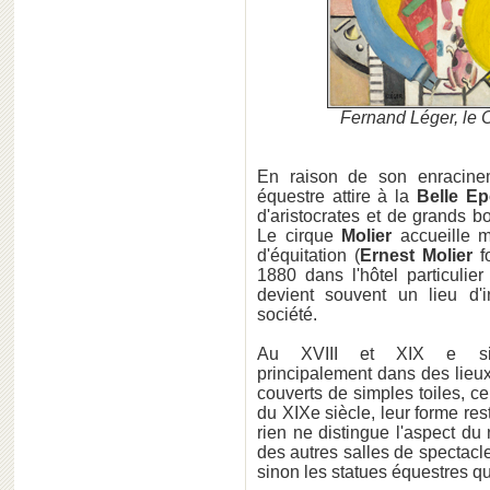
Fernand Léger, le
En raison de son enracineme
équestre attire à la
Belle E
d'aristocrates et de grands 
Le cirque
Molier
accueille m
d'équitation (
Ernest
Molier
f
1880 dans l'hôtel particulier
devient souvent un lieu d'i
société.
Au XVIII et XIX e sièc
principalement dans des lieux
couverts de simples toiles, ce
du XIXe siècle, leur forme res
rien ne distingue l'aspect d
des autres salles de spectacl
sinon les statues équestres q