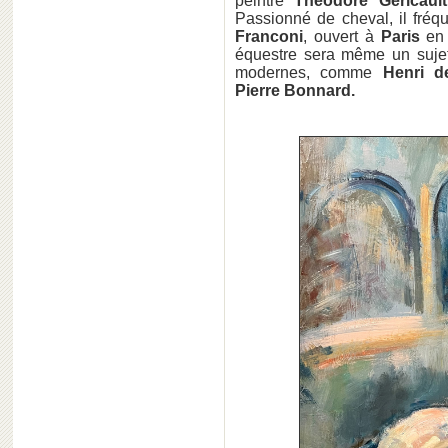
peintre
Théodore Géricau
Passionné de cheval, il
fréq
Franconi
, ouvert à
Paris
en 
équestre sera même un sujet 
modernes, comme
Henri de
Pierre Bonnard.