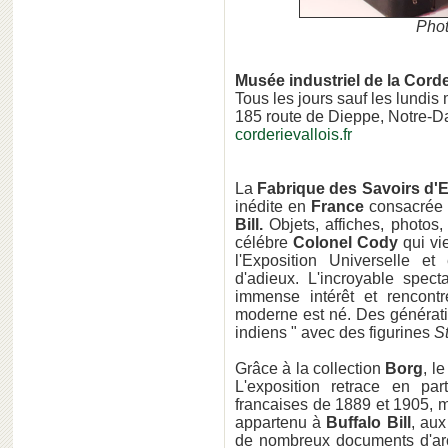
Phot
Musée industriel de la Corde
Tous les jours sauf les lundis 
185 route de Dieppe, Notre-
corderievallois.fr
La
Fabrique des Savoirs d'E
inédite en
France
consacrée 
Bill.
Objets, affiches, photos
célébre
Colonel Cody
qui vi
l'Exposition Universelle e
d'adieux. L'incroyable spect
immense intérêt et rencont
moderne est né. Des générati
indiens " avec des figurines
St
Grâce à la collection
Borg
, l
L'exposition retrace en pa
francaises de 1889 et 1905, m
appartenu à
Buffalo Bill
, aux
de nombreux documents d'ar