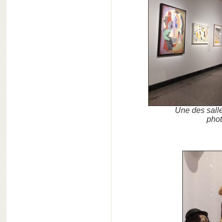
Une des sall
phot