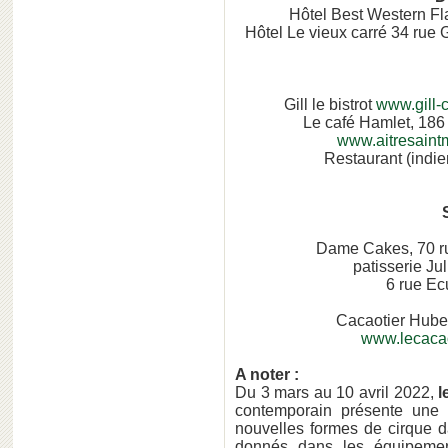
Hôtel Best Western F
Hôtel Le vieux carré 34 rue 
Gill le bistrot
www.gill-c
Le café Hamlet, 186 
www.aitresaintm
Restaurant (indie
Dame Cakes, 70 
patisserie Ju
6 rue Ec
Cacaotier Hube
www.lecacao
A noter :
Du 3 mars au 10 avril 2022,
l
contemporain présente une 
nouvelles formes de cirque 
donnés dans les équipement