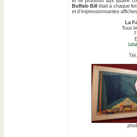
et se produisit aux quatre 
Buffalo Bill
était à chaque fo
et d'impressionnantes affiches
La F
Tous le
7
E
lafa
Tél
phot