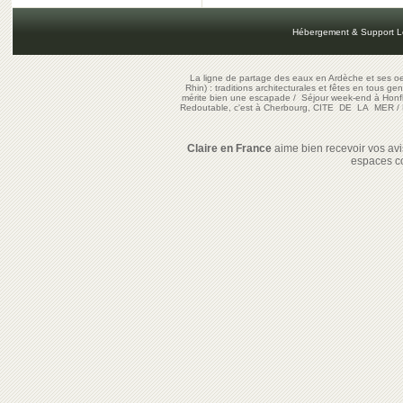
Hébergement & Support L
La ligne de partage des eaux en Ardèche et ses oe
Rhin) : traditions architecturales et fêtes en tous ge
mérite bien une escapade
/
Séjour week-end à Honf
Redoutable, c'est à Cherbourg, CITE DE LA MER
/
Claire en France
aime bien recevoir vos avis
espaces c