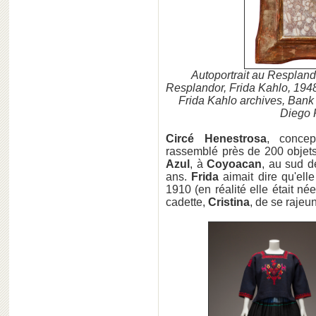
Autoportrait au Resplando
Resplandor, Frida Kahlo, 194
Frida Kahlo archives, Bank 
Diego 
Circé Henestrosa
, concep
rassemblé près de 200 objet
Azul
, à
Coyoacan
, au sud 
ans.
Frida
aimait dire qu'ell
1910 (en réalité elle était 
cadette,
Cristina
, de se rajeun