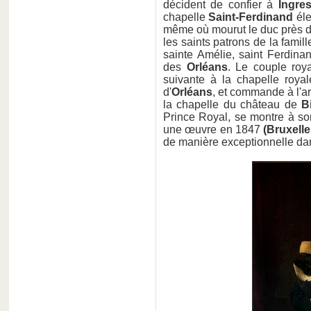
décident de confier à
Ingre
chapelle
Saint-Ferdinand
éle
même où mourut le duc près de
les saints patrons de la famill
sainte Amélie, saint Ferdinand
des
Orléans
. Le couple roya
suivante à la chapelle roy
d'
Orléans
, et commande à l'ar
la chapelle du château de
B
Prince Royal, se montre à s
une œuvre en 1847
(Bruxell
de manière exceptionnelle dan