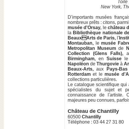
Toile 
New York, The
D'importants musées français
nombreux prêts : citons, parmi
musée d'Orsay,
le
château d
la
Bibliothèque nationale d
BeauxArts de Paris,
l'
Inst
Montauban,
le
musée Fab
Metropolitan Museum
de
N
Collection (Glens Falls),
a
Birmingham,
en
Suisse
l
Napoléon
de
Thurgovie
à
Ar
Beaux-Arts,
aux
Pays-Ba
Rotterdam
et le
musée d'
collections particulières.
Le catalogue scientifique qui
spécialistes du sujet et 
connaissance de l'artiste.
majeures peu connues, parfoi
Château de Chantilly
60500
Chantilly
Téléphone : 03 44 27 31 80