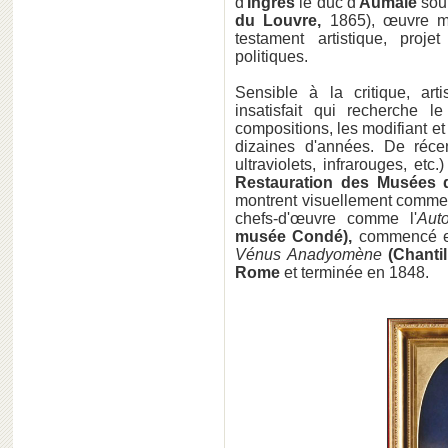
d'
Ingres
le duc d'
Aumale
souh
du Louvre,
1865), œuvre ma
testament artistique, pro
politiques.
Sensible à la critique, artis
insatisfait qui recherche 
compositions, les modifiant et
dizaines d'années. De récen
ultraviolets, infrarouges, et
Restauration des Musées
montrent visuellement comm
chefs-d'œuvre comme l'
Auto
musée Condé),
commencé en
Vénus Anadyomène
(Chanti
Rome
et terminée en 1848.