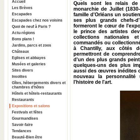
Accueil
Quels sont les relais d
Les Brèves
monarchie de Juillet (1830
Escapades
famille d'Orléans un soutien
ses plus grands chefs-d'
Escapades chez nos voisins
formeront le cœur de l'exp
Quoi de neuf à Paris ?
le prince des artistes dev
Actu-régions
collections nationales e
Bons plans !
commandés ou collectionnés
Jardins, parcs et zoos
à Chantilly, aux côtés d
Châteaux
permettront de comprendre 
Eglises et abbayes
d'un des plus grands peint
Musées et galeries
quelques-uns des plus impo
Sites divers
aussi des œuvres inédites o
nouveau la personnalité
Insolites
l'histoire de l'art.
Gîtes, hébergements divers et
chambres d'hôtes
Hôtels et hôtels-restaurants
Restaurants
Expositions et salons
Festivals et fêtes
Gourmandises
Savoir-faire
Tendances
Beauté-Bien être