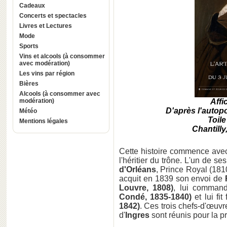
Cadeaux
Concerts et spectacles
Livres et Lectures
Mode
Sports
Vins et alcools (à consommer
avec modération)
Les vins par région
Bières
Alcools (à consommer avec
modération)
Affi
D'après l'autopo
Météo
Toile
Mentions légales
Chantill
Cette histoire commence avec 
l'héritier du trône. L'un de 
d'Orléans
, Prince Royal (1810
acquit en 1839 son envoi de
Louvre, 1808)
, lui comman
Condé, 1835-1840)
et lui fit
1842)
. Ces trois chefs-d'œuvr
d'
Ingres
sont réunis pour la pr