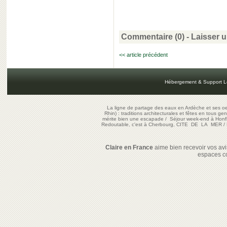
Commentaire (0) -
Laisser 
<< article précédent
Hébergement & Support L
La ligne de partage des eaux en Ardèche et ses oe
Rhin) : traditions architecturales et fêtes en tous ge
mérite bien une escapade
/
Séjour week-end à Honf
Redoutable, c'est à Cherbourg, CITE DE LA MER
/
Claire en France
aime bien recevoir vos avis
espaces c