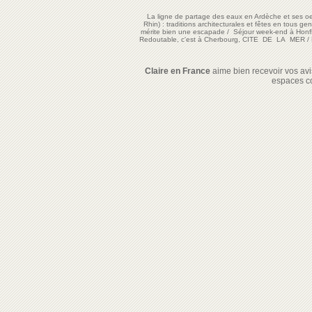
La ligne de partage des eaux en Ardèche et ses oe
Rhin) : traditions architecturales et fêtes en tous ge
mérite bien une escapade
/
Séjour week-end à Honf
Redoutable, c'est à Cherbourg, CITE DE LA MER
/
Claire en France
aime bien recevoir vos avis
espaces c