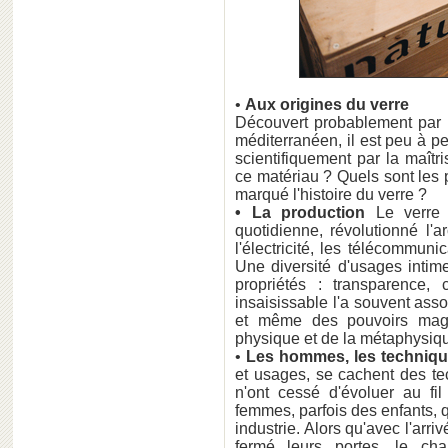
•
Aux origines du verre
Découvert probablement par h
méditerranéen, il est peu à p
scientifiquement par la maîtr
ce matériau ? Quels sont les 
marqué l'histoire du verre ?
• La production
Le verre 
quotidienne, révolutionné l'
l'électricité, les télécommunic
Une diversité d'usages intim
propriétés : transparence, c
insaisissable l'a souvent ass
et même des pouvoirs magiq
physique et de la métaphysiqu
•
Les hommes, les techniques
et usages, se cachent des tec
n'ont cessé d'évoluer au fi
femmes, parfois des enfants, 
industrie. Alors qu'avec l'arr
fermé leurs portes, le ch