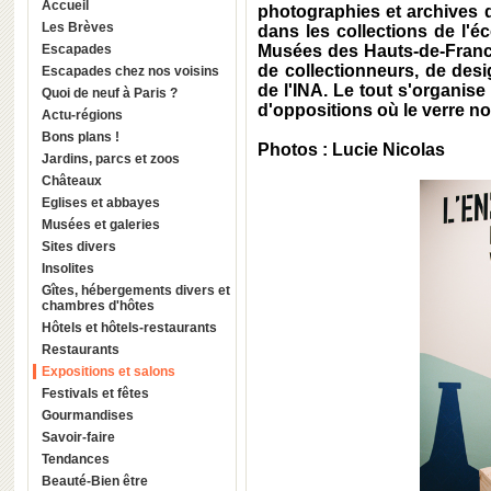
Accueil
photographies et archives d
Les Brèves
dans les collections de l'
Escapades
Musées des Hauts-de-France
de collectionneurs, de desi
Escapades chez nos voisins
de l'INA. Le tout s'organise
Quoi de neuf à Paris ?
d'oppositions où le verre no
Actu-régions
Bons plans !
Photos : Lucie Nicolas
Jardins, parcs et zoos
Châteaux
Eglises et abbayes
Musées et galeries
Sites divers
Insolites
Gîtes, hébergements divers et
chambres d'hôtes
Hôtels et hôtels-restaurants
Restaurants
Expositions et salons
Festivals et fêtes
Gourmandises
Savoir-faire
Tendances
Beauté-Bien être