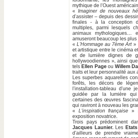
mythique de l'Ouest américain
«
Imaginer de nouveaux hér
d'assister – depuis des dessi
finales - à la conception 
multiples, parmi lesquels ch
animaux mythologiques… e
amuseront beaucoup les plus 
«
L'Hommage au 7ème Art
» 
et artistique entre le cinéma 
et de lumière dignes de gr
hollywoodiennes », ainsi que 
tels
Ellen Page
ou
Willem Da
traits et leur personnalité aux 
Les superbes aquarelles cons
forêts, les décors de lége
l'installation-tableau d'une
guidée par la lumière qui
certaines des œuvres fascina
qui raviront à nouveau les gra
«
L'inspiration française
» s
exposition novatrice.
Trois pays prédominent da
Jacques Launier.
Les
Etats
d'ailleurs de prendre vraime