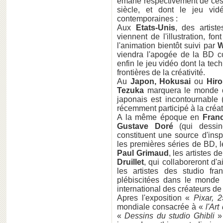
émane respectivement de ces 
siècle, et dont le jeu vid
contemporaines :
Aux
Etats-Unis
, des artiste
viennent de l'illustration, f
l'animation bientôt suivi par
W
viendra l'apogée de la BD c
enfin le jeu vidéo dont la tec
frontières de la créativité.
Au
Japon, Hokusai
ou
Hiro
Tezuka
marquera le monde de
japonais est incontournable
récemment participé à la créat
A la même époque en
Fran
Gustave Doré
(qui dessin
constituent une source d'inspi
les premières séries de BD, 
Paul Grimaud
, les artistes 
Druillet
, qui collaboreront d'
les artistes des studio fra
plébiscitées dans le monde e
international des créateurs de 
Apres l'exposition «
Pixar, 
mondiale consacrée à «
l'Art
«
Dessins du studio Ghibli
» 