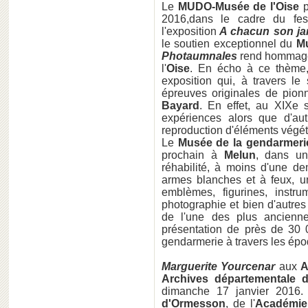
Le
MUDO-Musée de l'Oise
p
2016,dans le cadre du fes
l'exposition
A chacun son ja
le soutien exceptionnel du
Mu
Photaumnales
rend hommag
l'
Oise
. En écho à ce thème
exposition qui, à travers le
épreuves originales de pion
Bayard
. En effet, au XIXe s
expériences alors que d'au
reproduction d'éléments végé
Le
Musée de la gendarmerie
prochain à
Melun
, dans un
réhabilité, à moins d'une 
armes blanches et à feux, uni
emblèmes, figurines, instr
photographie et bien d'autres
de l'une des plus ancienne
présentation de près de 30 0
gendarmerie à travers les ép
Marguerite Yourcenar
aux
A
Archives départementale 
dimanche 17 janvier 2016.
d'Ormesson
, de l'
Académie 