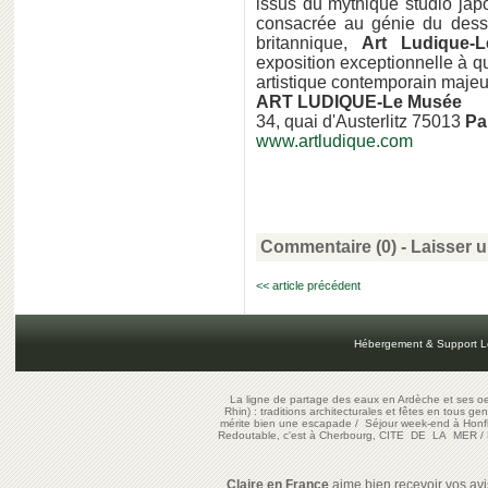
issus du mythique studio jap
consacrée au génie du dessin
britannique,
Art Ludique-
exposition exceptionnelle à que
artistique contemporain majeur
ART LUDIQUE-Le Musée
34, quai d'Austerlitz 75013
Pa
www.artludique.com
Commentaire (0) -
Laisser 
<< article précédent
Hébergement & Support L
La ligne de partage des eaux en Ardèche et ses oe
Rhin) : traditions architecturales et fêtes en tous ge
mérite bien une escapade
/
Séjour week-end à Honf
Redoutable, c'est à Cherbourg, CITE DE LA MER
/
Claire en France
aime bien recevoir vos avis