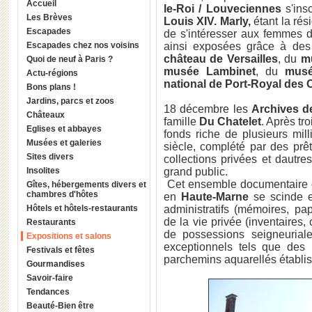
Accueil
le-Roi / Louveciennes
s'ins
Les Brèves
Louis XIV. Marly,
étant la rési
Escapades
de s'intéresser aux femmes 
Escapades chez nos voisins
ainsi exposées grâce à des
château de Versailles
, du
m
Quoi de neuf à Paris ?
musée Lambinet
, du
musé
Actu-régions
national de Port-Royal des
Bons plans !
Jardins, parcs et zoos
18 décembre les
Archives d
Châteaux
famille
Du Chatelet
. Après tr
Eglises et abbayes
fonds riche de plusieurs mil
Musées et galeries
siècle, complété par des pr
Sites divers
collections privées et dautr
Insolites
grand public.
Cet ensemble documentaire du
Gîtes, hébergements divers et
chambres d'hôtes
en
Haute-Marne
se scinde e
Hôtels et hôtels-restaurants
administratifs (mémoires, pa
de la vie privée (inventaires,
Restaurants
de possessions seigneurial
Expositions et salons
exceptionnels tels que des 
Festivals et fêtes
parchemins aquarellés établiss
Gourmandises
Savoir-faire
Tendances
Beauté-Bien être