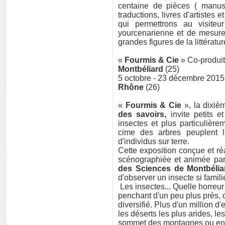
centaine de pièces ( manuscr
traductions, livres d'artiste
qui permettrons au visiteu
yourcenarienne et de mesurer
grandes figures de la littérat
«
Fourmis & Cie
» Co-produit
Montbéliard
(25)
5 octobre - 23 décembre 2015
Rhône
(26)
«
Fourmis & Cie
», la dixi
des savoirs,
invite petits e
insectes et plus particulière
cime des arbres peuplent l'
d'individus sur terre.
Cette exposition conçue et ré
scénographiée et animée par
des Sciences de Montbélia
d'observer un insecte si familie
Les insectes... Quelle horreur 
penchant d'un peu plus près, o
diversifié. Plus d'un million d
les déserts les plus arides, le
sommet des montagnes ou encor