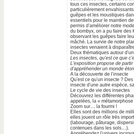
tous ces insectes, certains c
particulièrement envahissants
guêpes et les moustiques dang
essentiels pour le maintien de 
permis d'améliorer notre mode 
du bombyx, on a pu faire des K
observant les guêpes faire leu
mâché. La survie de notre plan
insectes venaient à disparaître
Deux thématiques autour d'u
Les insectes, qu'est ce que c'e
L'exposition propose de partir
d'appréhender un monde étonna
A la découverte de l'insecte
Qu'est ce qu'un insecte ? Des
insecte d'une autre espèce, sa
Le cycle de vie des insectes
Découvrez les différentes pha
appelées, la « métamorphose 
Zoom sur… la fourmi !
Elles sont des millions de milli
elles jouent un rôle très impor
(labourage, pâturage, dispers
contenues dans les sols…).
Appréhendez l'univers incroya