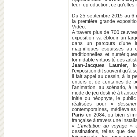
leur reproduction, ce qu'elle
Du 25 septembre 2015 au 6
la première grande expositi
Vidéo.
A travers plus de 700 œuvres 
exposition va éblouir un lar
dans un parcours d'une i
magnifiques esquisses au cr
traditionnelles et numériqu
formidable virtuosité des artis
Jean-Jacques Launier,
fon
l'exposition dit souvent qu'à se
il fait appel au dessin, à la p
entiers et de centaines de 
l'animation, au scénario, à 
mode de jeu destiné à transcend
Initié ou néophyte, le publi
réalisées pour «
dessine
contemporaines, médiévales
Paris
en 2084, ou bien s'imm
française à travers une install
«
L'invitation au voyage
» e
destinations, telles que des
foisonnante, les montagne