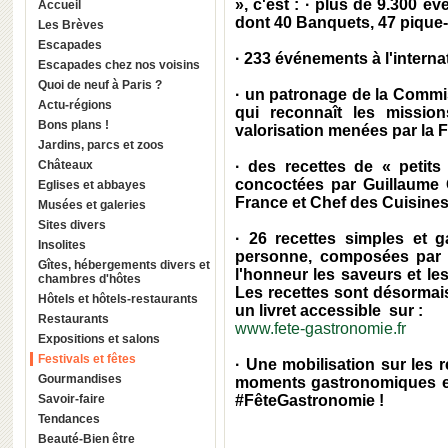
», c'est : · plus de 9.300 
Accueil
dont 40 Banquets, 47 pique
Les Brèves
Escapades
· 233 événements à l'interna
Escapades chez nos voisins
Quoi de neuf à Paris ?
· un patronage de la Commi
Actu-régions
qui reconnaît les missio
Bons plans !
valorisation menées par la 
Jardins, parcs et zoos
Châteaux
· des recettes de « petits
concoctées par
Guillaume
Eglises et abbayes
France et Chef des Cuisines
Musées et galeries
Sites divers
· 26 recettes simples et
Insolites
personne, composées par v
Gîtes, hébergements divers et
l'honneur les saveurs et les
chambres d'hôtes
Les recettes sont désormai
Hôtels et hôtels-restaurants
un livret accessible sur :
Restaurants
www.fete-gastronomie.fr
Expositions et salons
Festivals et fêtes
· Une mobilisation sur les
Gourmandises
moments gastronomiques et 
Savoir-faire
#FêteGastronomie !
Tendances
Beauté-Bien être