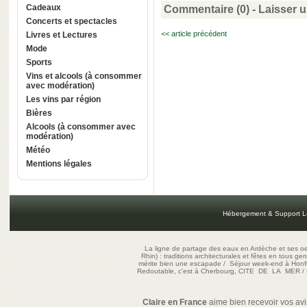
Cadeaux
Commentaire (0) -
Laisser 
Concerts et spectacles
<< article précédent
Livres et Lectures
Mode
Sports
Vins et alcools (à consommer
avec modération)
Les vins par région
Bières
Alcools (à consommer avec
modération)
Météo
Mentions légales
Hébergement & Support L
La ligne de partage des eaux en Ardèche et ses oe
Rhin) : traditions architecturales et fêtes en tous ge
mérite bien une escapade
/
Séjour week-end à Honf
Redoutable, c'est à Cherbourg, CITE DE LA MER
/
Claire en France
aime bien recevoir vos avis