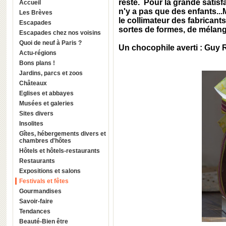
reste. Pour la grande satisf
Accueil
n'y a pas que des enfants..
Les Brèves
le collimateur des fabricant
Escapades
sortes de formes, de mélang
Escapades chez nos voisins
Quoi de neuf à Paris ?
Un chocophile averti : Guy 
Actu-régions
Bons plans !
Jardins, parcs et zoos
Châteaux
Eglises et abbayes
Musées et galeries
Sites divers
Insolites
Gîtes, hébergements divers et
chambres d'hôtes
Hôtels et hôtels-restaurants
Restaurants
Expositions et salons
Festivals et fêtes
Gourmandises
Savoir-faire
Tendances
Beauté-Bien être