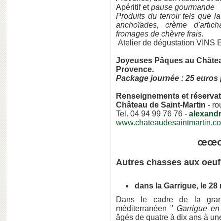
Apéritif et
pause gourmande
Produits du terroir tels que l
anchoïades, crème d'artich
fromages de chèvre frais.
Atelier de dégustation VI
Joyeuses Pâques au Château
Provence.
Package journée : 25 euros p
Renseignements et réservat
Château de Saint-Martin
- ro
Tel. 04 94 99 76 76 -
alexand
www.chateaudesaintmartin.c
œœ
Autres chasses aux oeuf
dans la Garrigue, le 2
Dans le cadre de la gran
méditerranéen "
Garrigue en
âgés de quatre à dix ans à un