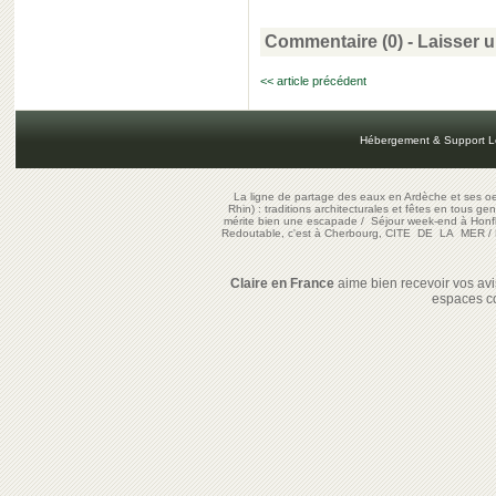
Commentaire (0) -
Laisser 
<< article précédent
Hébergement & Support L
La ligne de partage des eaux en Ardèche et ses oe
Rhin) : traditions architecturales et fêtes en tous ge
mérite bien une escapade
/
Séjour week-end à Honf
Redoutable, c'est à Cherbourg, CITE DE LA MER
/
Claire en France
aime bien recevoir vos avis
espaces c