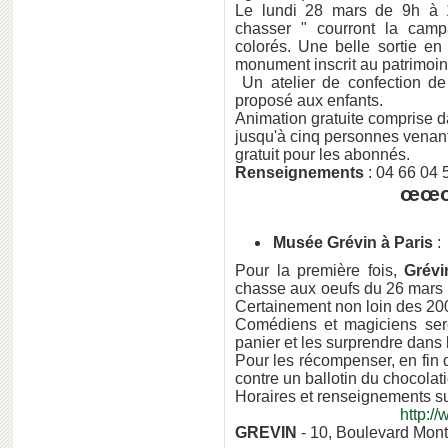
Le lundi 28 mars de 9h à 1
chasser " courront la ca
colorés. Une belle sortie e
monument inscrit au patrimoin
Un atelier de confection de 
proposé aux enfants.
Animation gratuite comprise dan
jusqu'à cinq personnes vena
gratuit pour les abonnés.
Renseignements
: 04 66 04
œœ
Musée Grévin à Paris
:
Pour la première fois,
Grévi
chasse aux oeufs du 26 mars a
Certainement non loin des 20
Comédiens et magiciens seron
panier et les surprendre dans l
Pour les récompenser, en fin 
contre un ballotin du chocolat
Horaires et renseignements sur
http:/
GREVIN
- 10, Boulevard Mon