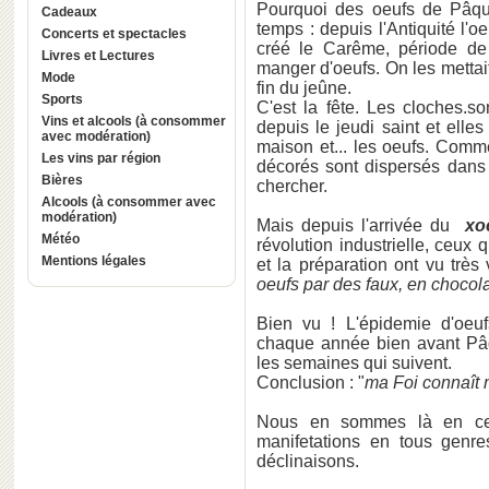
Pourquoi des oeufs de Pâqu
Cadeaux
temps : depuis l'Antiquité l'o
Concerts et spectacles
créé le Carême, période de
Livres et Lectures
manger d'oeufs. On les mettait
Mode
fin du jeûne.
Sports
C'est la fête. Les cloches.
Vins et alcools (à consommer
depuis le jeudi saint et elle
avec modération)
maison et... les oeufs. Comme
Les vins par région
décorés sont dispersés dans 
Bières
chercher.
Alcools (à consommer avec
modération)
Mais depuis l'arrivée du
xo
Météo
révolution industrielle, ceux q
Mentions légales
et la préparation ont vu très 
oeufs par des faux, en chocol
Bien vu ! L'épidemie d'oeu
chaque année bien avant Pâ
les semaines qui suivent.
Conclusion : "
ma Foi connaît m
Nous en sommes là en ce 
manifetations en tous genr
déclinaisons.