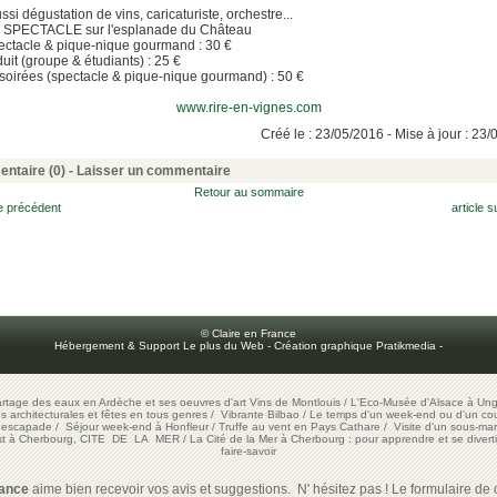
ssi dégustation de vins, caricaturiste, orchestre...
: SPECTACLE sur l'esplanade du Château
pectacle & pique-nique gourmand : 30 €
duit (groupe & étudiants) : 25 €
soirées (spectacle & pique-nique gourmand) : 50 €
www.rire-en-vignes.com
Créé le : 23/05/2016 - Mise à jour : 23
ntaire (0) -
Laisser un commentaire
Retour au sommaire
le précédent
article s
© Claire en France
Hébergement & Support Le plus du Web
-
Création graphique Pratikmedia
-
artage des eaux en Ardèche et ses oeuvres d'art
Vins de Montlouis
/
L'Eco-Musée d'Alsace à Ung
ons architecturales et fêtes en tous genres
/
Vibrante Bilbao
/
Le temps d'un week-end ou d'un cour
e escapade
/
Séjour week-end à Honfleur
/
Truffe au vent en Pays Cathare
/
Visite d'un sous-mar
est à Cherbourg, CITE DE LA MER
/
La Cité de la Mer à Cherbourg : pour apprendre et se diverti
faire-savoir
rance
aime bien recevoir vos avis et suggestions. N' hésitez pas ! Le formulaire de c