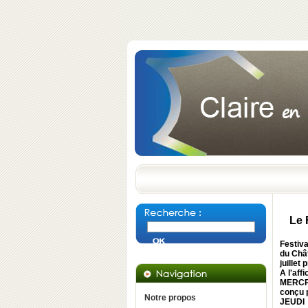
Le 
Festiva
du Chât
juillet
A l'aff
MERCR
conçu p
Notre propos
JEUDI 