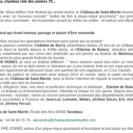
na
, chanteur râté des années 70...
tte 3ème édition d'un festival qui prend racine, le
Château de Saint-Martin
innove
is avec un nouveau concept " bottes de foin & pique-nique gourmand " qui pro
e plus conviviale - les humoristes jouant au milieu du public - et surtout une effusi
ival qui réunit humour, partage et plaisir d'être ensemble
rêve est que les spectateurs viennent sans savoir qui se produit
"
la passion commune d'
Adeline de Barry,
propriétaire depuis 20 ans de ce châtea
e dans la famille depuis le XVIIIe siècle, et d'
Etienne de Balasy
, directeur art
 notamment par ses choix très distinctifs qui ont permis au festival de
Montreu
parmi les plus grands festivals du monde -
EN VIGNES
se veut un festival différent : "
Nous voulons avant tout créer un mo
 autour du rire et faire aimer ce domaine qui a une histoire forte et une vraie perso
ion également de découvrir toute une gamme de vins atypiques, en Crus Classés..
pes de publics se retrouvent ainsi depuis 2014 en soirée, dans le cadre encha
que du
Château de Saint-Martin
, avec la ferme intention de repartir le sourire aux 
is initié aux vins du domaine.
, élégance, folie, non sens et perfection technique et artistique...
Etienne de Bal
e ce festival un évènement épicurien, intimiste et unique en son genre. Depuis deu
sonnes - touristes, varois ou encore personnes provenant des départements limit
jà succombés à l'humour de
Jean-Luc Lemoine, Walter, Jérôme Daran, Eric Ant
 de
Jérémy Ferrari
.
u de Saint-Martin
, Route des Arcs 83460
Taradeau
rie : 04 94 99 76 76 -
alexandra@chateaudesaintmartin.com
 PRÉ-SOIRÉE autour d'un pique-nique gourmand et bucolique le tout assis sur des