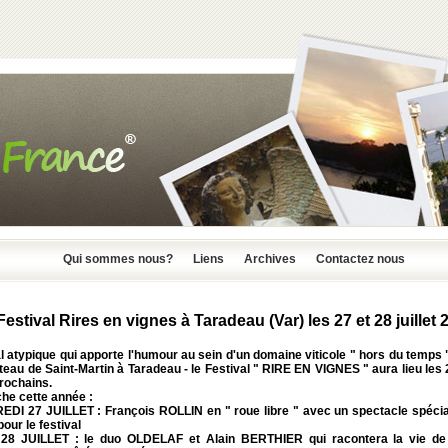
Qui sommes nous?
Liens
Archives
Contactez nous
Festival Rires en vignes à Taradeau (Var) les 27 et 28 juillet 
l atypique qui apporte l'humour au sein d'un domaine viticole " hors du temps "
eau de Saint-Martin à Taradeau - le Festival " RIRE EN VIGNES " aura lieu les
 prochains.
iche cette année :
EDI 27 JUILLET :
François ROLLIN
en " roue libre " avec un spectacle spéci
our le festival
28 JUILLET : le duo
OLDELAF
et
Alain BERTHIER
qui racontera la vie d