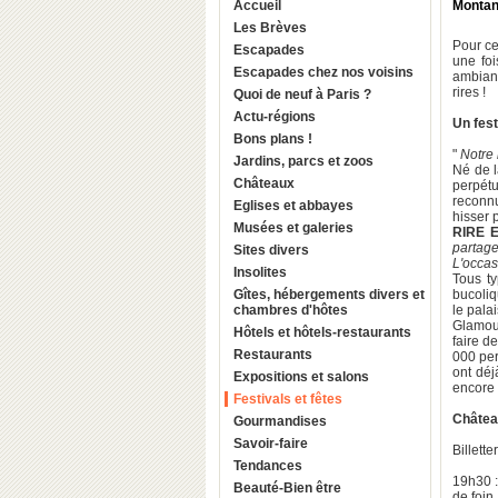
Accueil
Monta
Les Brèves
Pour ce
Escapades
une fo
Escapades chez nos voisins
ambianc
rires !
Quoi de neuf à Paris ?
Actu-régions
Un fest
Bons plans !
"
Notre 
Jardins, parcs et zoos
Né de 
Châteaux
perpétu
reconnu
Eglises et abbayes
hisser 
Musées et galeries
RIRE 
partage
Sites divers
L'occas
Insolites
Tous ty
Gîtes, hébergements divers et
bucoli
chambres d'hôtes
le pala
Glamour
Hôtels et hôtels-restaurants
faire d
Restaurants
000 per
ont dé
Expositions et salons
encore
Festivals et fêtes
Châtea
Gourmandises
Savoir-faire
Billette
Tendances
19h30 :
Beauté-Bien être
de foin.