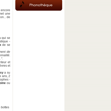
 encore
met une
on... de
u qui se
istique -
x
de se
ment de
nnalité.
. ".
nteur et
lèvres et
asy
a su
x ans, 2
rophes -
oine
ou
 bottes