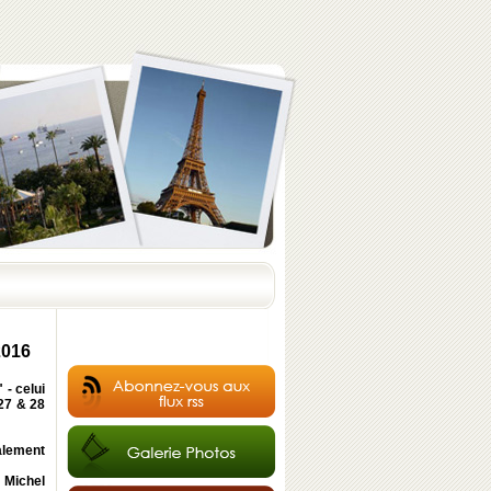
2016
 - celui
 27 & 28
alement
e
Michel