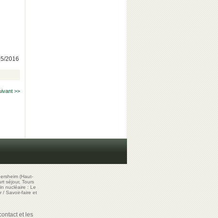
/05/2016
uivant >>
ersheim (Haut-
t séjour, Tours
in nucléaire : Le
r
/
Savoir-faire et
ontact et les