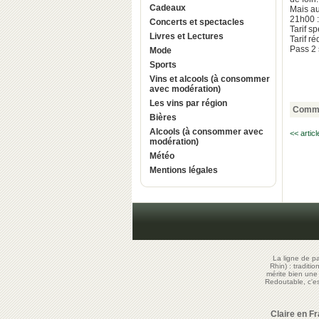
Cadeaux
Mais au
21h00 
Concerts et spectacles
Tarif s
Livres et Lectures
Tarif ré
Pass 2 
Mode
Sports
Vins et alcools (à consommer
avec modération)
Les vins par région
Comme
Bières
Alcools (à consommer avec
<< artic
modération)
Météo
Mentions légales
La ligne de p
Rhin) : traditi
mérite bien un
Redoutable, c'
Claire en F