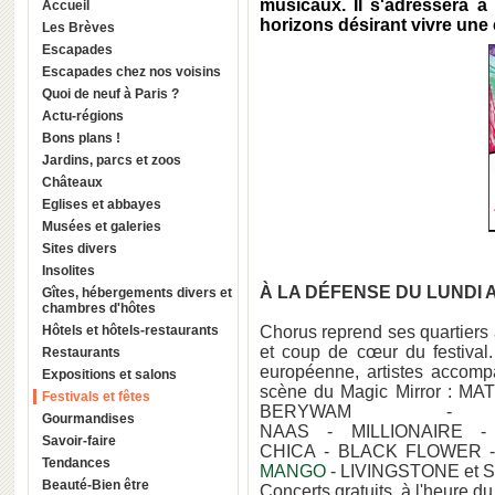
musicaux. Il s'adressera à
Accueil
horizons désirant vivre une 
Les Brèves
Escapades
Escapades chez nos voisins
Quoi de neuf à Paris ?
Actu-régions
Bons plans !
Jardins, parcs et zoos
Châteaux
Eglises et abbayes
Musées et galeries
Sites divers
Insolites
À LA DÉFENSE DU LUNDI 
Gîtes, hébergements divers et
chambres d'hôtes
Hôtels et hôtels-restaurants
Chorus reprend ses quartiers 
et coup de cœur du festival
Restaurants
européenne, artistes accomp
Expositions et salons
scène du Magic Mirror : 
Festivals et fêtes
BERYWAM 
Gourmandises
NAAS - MILLIONAIRE 
Savoir-faire
CHICA - BLACK FLOWER 
Tendances
MANGO
- LIVINGSTONE et 
Beauté-Bien être
Concerts gratuits, à l'heure du