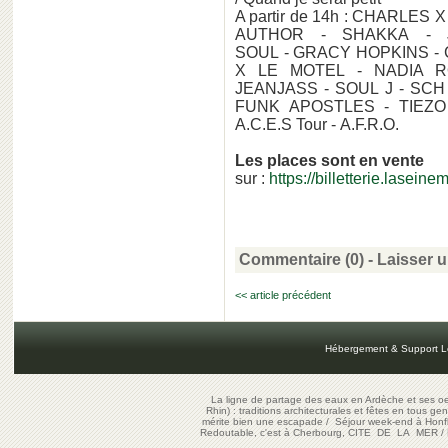
A partir de 14h : CHARLES
AUTHOR - SHAKKA - 
SOUL - GRACY HOPKINS -
X LE MOTEL - NADIA R
JEANJASS - SOUL J - SC
FUNK APOSTLES - TIEZO
A.C.E.S Tour - A.F.R.O.
Les places sont en vente
sur :
https://billetterie.lase
Commentaire (0) -
Laisser 
<< article précédent
Hébergement & Support L
La ligne de partage des eaux en Ardèche et ses oe
Rhin) : traditions architecturales et fêtes en tous ge
mérite bien une escapade
/
Séjour week-end à Honf
Redoutable, c'est à Cherbourg, CITE DE LA MER
/