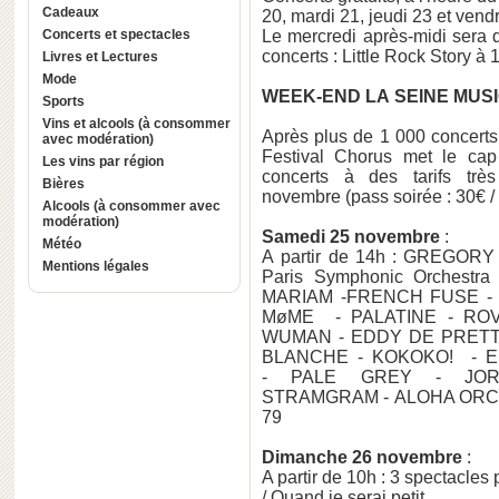
Cadeaux
20, mardi 21, jeudi 23 et ven
Concerts et spectacles
Le mercredi après-midi sera 
concerts : Little Rock Story à 
Livres et Lectures
Mode
WEEK-END LA SEINE MUS
Sports
Vins et alcools (à consommer
Après plus de 1 000 concerts
avec modération)
Festival Chorus met le cap
Les vins par région
concerts à des tarifs trè
Bières
novembre (pass soirée : 30€ / 
Alcools (à consommer avec
modération)
Samedi 25 novembre
:
Météo
A partir de 14h : GREGORY
Mentions légales
Paris Symphonic Orchestr
MARIAM -FRENCH FUSE - 
MøME - PALATINE - ROVE
WUMAN - EDDY DE PRETTO
BLANCHE - KOKOKO! - E
- PALE GREY - JOR
STRAMGRAM - ALOHA ORC
79
Dimanche 26 novembre
:
A partir de 10h : 3 spectacles
/ Quand je serai petit