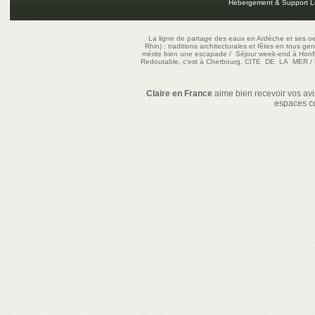
Hébergement & Support L
La ligne de partage des eaux en Ardèche et ses oe
Rhin) : traditions architecturales et fêtes en tous ge
mérite bien une escapade
/
Séjour week-end à Honf
Redoutable, c'est à Cherbourg, CITE DE LA MER
/
Claire en France
aime bien recevoir vos avis
espaces c