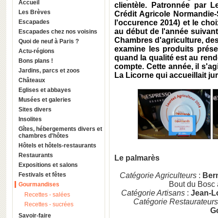
Accueil
clientèle. Patronnée par 
Les Brèves
Crédit Agricole Normandie-
Escapades
l'occurence 2014) et le cho
au début de l'année suivan
Escapades chez nos voisins
Chambres d'agriculture, des 
Quoi de neuf à Paris ?
examine les produits présent
Actu-régions
quand la qualité est au ren
Bons plans !
compte. Cette année, il s'ag
Jardins, parcs et zoos
La Licorne qui accueillait ju
Châteaux
Eglises et abbayes
Musées et galeries
Sites divers
Insolites
Gîtes, hébergements divers et
chambres d'hôtes
Hôtels et hôtels-restaurants
Restaurants
Le palmarès
Expositions et salons
Festivals et fêtes
Catégorie Agriculteurs
:
Ber
Bout du Bosc
Gourmandises
Catégorie Artisans
:
Jean-L
Recettes - salées
Catégorie Restaurateurs
Recettes - sucrées
Go
Savoir-faire